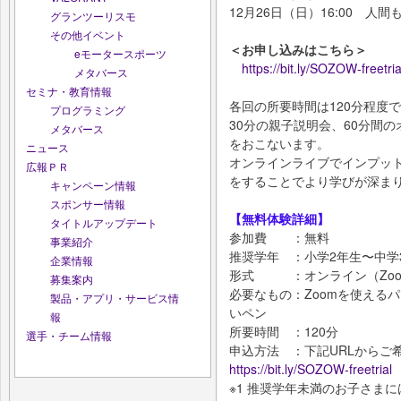
12月26日（日）16:00 
グランツーリスモ
その他イベント
＜お申し込みはこちら＞
eモータースポーツ
https://bit.ly/SOZOW-freetria
メタバース
セミナ・教育情報
各回の所要時間は120分程度
プログラミング
30分の親子説明会、60分間
メタバース
をおこないます。
ニュース
オンラインライブでインプッ
広報ＰＲ
をすることでより学びが深ま
キャンペーン情報
スポンサー情報
【無料体験詳細】
タイトルアップデート
参加費 ：無料
事業紹介
推奨学年 ：小学2年生〜中学
企業情報
形式 ：オンライン（Zoo
募集案内
必要なもの：Zoomを使える
製品・アプリ・サービス情
いペン
報
所要時間 ：120分
選手・チーム情報
申込方法 ：下記URLからご
https://bit.ly/SOZOW-freetrial
※1 推奨学年未満のお子さま