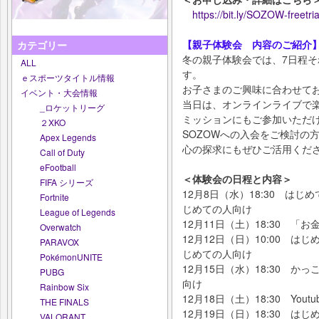
https://bit.ly/SOZOW-freetria
【親子体験会 内容のご紹介
カテゴリー
冬の親子体験会では、7日程
ALL
す。
ｅスポーツタイトル情報
お子さまのご興味に合わせて
イベント・大会情報
当日は、オンラインライブで
_ロケットリーグ
ミッションにもご参加いただ
２XKO
SOZOWへの入会をご検討の
Apex Legends
心の探求にもぜひご活用くだ
Call of Duty
eFootball
＜体験会の日程と内容＞
FIFA シリーズ
12月8日（水）18:30 はじ
Fortnite
じめての人向け
League of Legends
12月11日（土）18:30 「
Overwatch
12月12日（日）10:00 
PARAVOX
じめての人向け
PokémonUNITE
12月15日（水）18:30 
PUBG
向け
Rainbow Six
12月18日（土）18:30 You
THE FINALS
12月19日（日）18:30 は
VALORANT