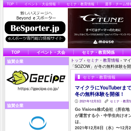
TOP
イベント・大会情報
セミナ・教育情報
選手・チーム情
TOP
イベント・大会
セミナ・教育関係
トップ
›
セミナ・教育情報
›
マイ
協賛企業
「SOZOW」が冬の無料体験を
セミナ・教育情報
マイクラにYouTuber
冬の無料体験を開催！
2021年12月3日
セミナ・教育
P
K
協賛企業
Go Visions株式会社（
が運営する小・中学生向けオン
は、
2021年12月8日（水）〜1