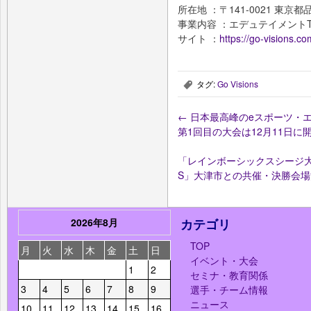
所在地 ：〒141-0021 東京
事業内容 ：エデュテイメントTe
サイト ：
https://go-visions.co
タグ:
Go Visions
,
←
日本最高峰のeスポーツ・エ
第1回目の大会は12月11日に
「レインボーシックスシージ大学対抗戦 
S」大津市との共催・決勝会
2026年8月
カテゴリ
TOP
月
火
水
木
金
土
日
イベント・大会
1
2
セミナ・教育関係
3
4
5
6
7
8
9
選手・チーム情報
ニュース
10
11
12
13
14
15
16