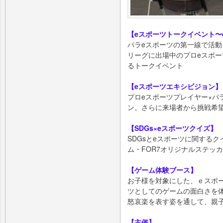
【eスポーツトークイベント〜
パラeスポーツの第一線で活
リーグに出場中のプロeスポーツ選手
るトークイベント
【eスポーツエキシビジョン】
プロeスポーツプレイヤー×パ
ン。さらに来場者から挑戦希
【SDGs×eスポーツクイズ】
SDGsとeスポーツに関する
ム・FOR7オリジナルステッ
【ゲーム体験ブース】
お子様を対象にした、ｅスポ
ツとしてのゲームの面白さを
怒哀楽を表す姿を通して、親
【主催】