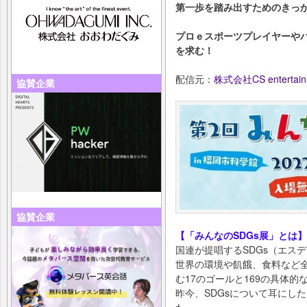
第一歩を踏み出すためのきっ
プロｅスポーツプレイヤーや
を求む！
配信元：
株式会社CS entertain
協賛企業
協賛企業
【「みんなのSDGs展」とは】
国連が提唱するSDGs（エス
世界の環境や飢餓、食料など
む17のゴールと169の具体
昨今、SDGsについて耳にし