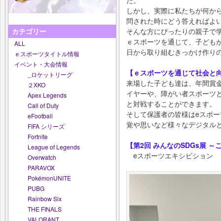
た。
しかし、実際に私たちが何か
問された時にどう答えればよ
そんな方にぴったりの親子で
カテゴリー
ｅスポーツを通じて、子どもが
ALL
日から取り組むきっかけ作り
ｅスポーツタイトル情報
イベント・大会情報
【ｅスポーツを通じて社会と
_ロケットリーグ
来場した子ども達は、年間賞
２XKO
イヤーや、障がい者スポーツ
Apex Legends
と対戦することができます。
Call of Duty
そして保護者の皆様はeスポ
eFootball
覚や思いなど様々なデジタル
FIFA シリーズ
Fortnite
【第2回 みんなのSDGs展 ～
League of Legends
eスポーツエキシビション
Overwatch
PARAVOX
PokémonUNITE
PUBG
Rainbow Six
THE FINALS
VALORANT