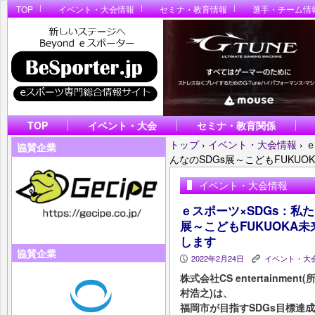
TOP
イベント・大会情報
セミナ・教育情報
選手・チーム情
TOP
イベント・大会
セミナ・教育関係
トップ
›
イベント・大会情報
›
ｅ
協賛企業
んなのSDGs展～こどもFUKUOKA
イベント・大会情報
ｅスポーツ×SDGs：私
展～こどもFUKUOKA未来博
します
協賛企業
2022年2月24日
イベント・大
P
K
株式会社CS entertainm
村浩之)は、
福岡市が目指すSDGs目標達