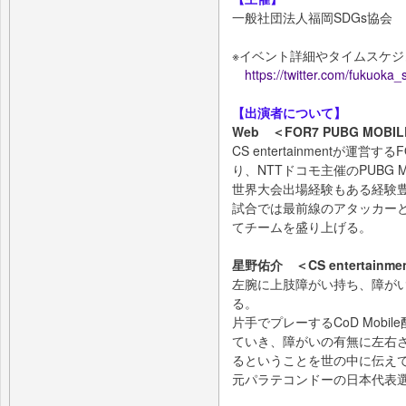
一般社団法人福岡SDGs協会
※イベント詳細やタイムスケジュー
https://twitter.com/fukuoka_
【出演者について】
Web ＜FOR7 PUBG MOBI
CS entertainmentが運営
り、NTTドコモ主催のPUBG MO
世界大会出場経験もある経験豊
試合では最前線のアタッカー
てチームを盛り上げる。
星野佑介 ＜CS entertain
左腕に上肢障がい持ち、障が
る。
片手でプレーするCoD Mob
ていき、障がいの有無に左右
るということを世の中に伝え
元パラテコンドーの日本代表