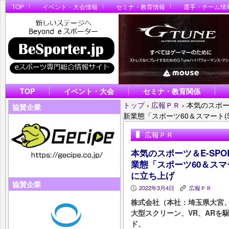
TOP
イベント・大会情報
セミナ・教育情報
選手・チーム情
TOP
イベント・大会
セミナ・教育関係
トップ
›
広報ＰＲ
›
本気のスポー
協賛企業
新業態「スポーツ60＆スマート(S
広報ＰＲ
本気のスポーツ＆E-SP
業態「スポーツ60＆スマート
に立ち上げ
協賛企業
2022年3月4日
広報ＰＲ
P
K
株式会社（本社：埼玉県大宮
大型スクリーン、VR、ARを
ド、