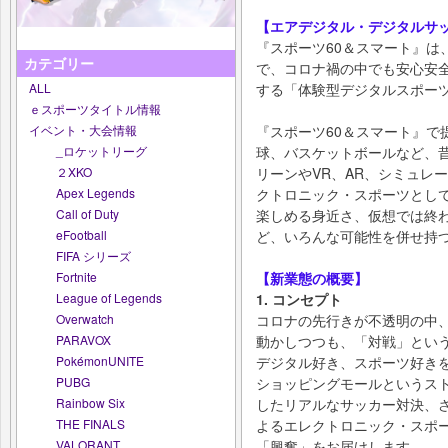
【エアデジタル・デジタルサ
『スポーツ60＆スマート』は
カテゴリー
で、コロナ禍の中でも安心安
ALL
する「体験型デジタルスポー
ｅスポーツタイトル情報
イベント・大会情報
『スポーツ60＆スマート』で
_ロケットリーグ
球、バスケットボールなど、
２XKO
リーンやVR、AR、シミュレ
Apex Legends
クトロニック・スポーツとし
Call of Duty
楽しめる身近さ、仮想では終
eFootball
ど、いろんな可能性を併せ持
FIFA シリーズ
Fortnite
【新業態の概要】
League of Legends
1. コンセプト
Overwatch
コロナの先行きが不透明の中、
PARAVOX
動かしつつも、「対戦」とい
PokémonUNITE
デジタル好き、スポーツ好き
PUBG
ショッピングモールというス
Rainbow Six
したリアルなサッカー対決、
THE FINALS
よるエレクトロニック・スポーツ(
VALORANT
「興奮」をお届けします。