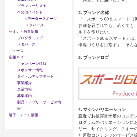
グランツーリスモ
その他イベント
2. ブランド名称
eモータースポーツ
『 スポーツ60＆スマート（英字
メタバース
お歳を召されても、若くても
セミナ・教育情報
ルドを作りたい。
プログラミング
『スポーツ60＆スマート』は
メタバース
環境づくりを目指す」、そん
ニュース
広報ＰＲ
3. ブランドロゴ
キャンペーン情報
スポンサー情報
タイトルアップデート
事業紹介
企業情報
募集案内
製品・アプリ・サービス情
報
4. マシンバリエーション
選手・チーム情報
直近でお披露目予定のコンテ
ログラムのバリエーションにおい
リー、サイクリング、スキー
た運動コンテンツのサービス