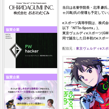
当日は名誉学院長・北澤 豪氏
ゃ川島)氏の登壇も予定してい
eスポーツ高等学院は、株式会社N
以下「NTTe-Sports」)、
協賛企業
東京ヴェルディeスポーツ(G
同で誕生した日本初のeスポー
配信元：
東京ヴェルディeスポ
協賛企業