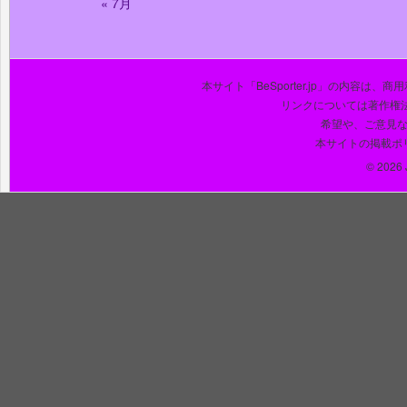
« 7月
本サイト「BeSporter.jp」の内容
リンクについては著作権
希望や、ご意見
本サイトの掲載ポ
© 2026 J