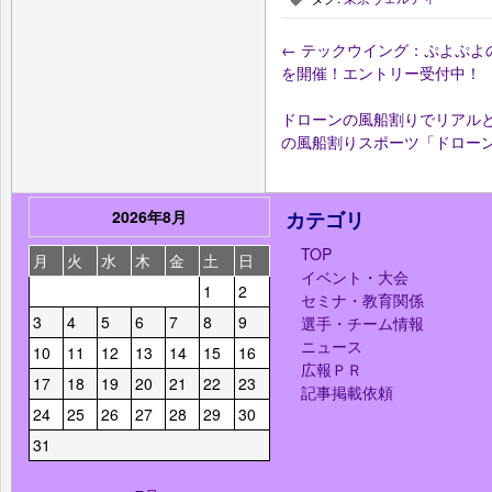
←
テックウイング：ぷよぷよの大会「T
を開催！エントリー受付中！
ドローンの風船割りでリアル
の風船割りスポーツ「ドロー
2026年8月
カテゴリ
TOP
月
火
水
木
金
土
日
イベント・大会
1
2
セミナ・教育関係
3
4
5
6
7
8
9
選手・チーム情報
ニュース
10
11
12
13
14
15
16
広報ＰＲ
17
18
19
20
21
22
23
記事掲載依頼
24
25
26
27
28
29
30
31