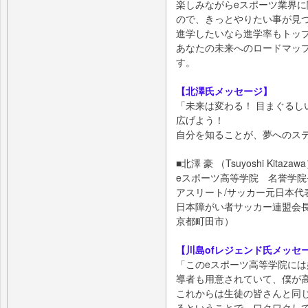
楽しみながらeスポーツ業界
ので、きっとやりたい事が見
進学したいなら進学率もトッ
あなたの未来へのロードマッ
す。
【北澤氏メッセージ】
「未来は変わる！ 目まぐるし
広げよう！
自分を知ることが、夢へのス
■北澤 豪 （Tsuyoshi Kitazaw
eスポーツ高等学院 名誉学院
アスリート/サッカー元日本代
日本障がい者サッカー連盟会長
京都町田市）
【川島ofレジェンド氏メッセ
「このeスポーツ高等学院に
導者も用意されていて、僕が
これからは生徒の皆さんと同
るということで、ワクワクし