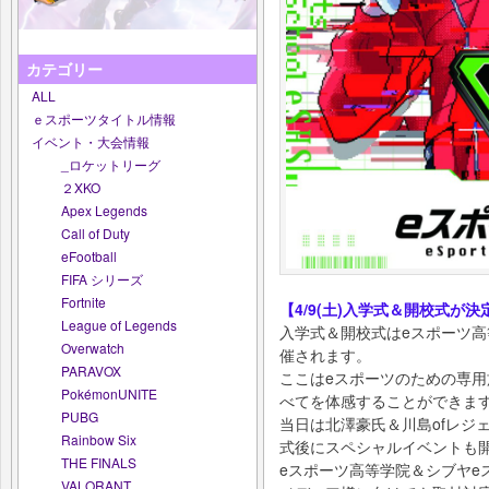
カテゴリー
ALL
ｅスポーツタイトル情報
イベント・大会情報
_ロケットリーグ
２XKO
Apex Legends
Call of Duty
eFootball
FIFA シリーズ
Fortnite
【4/9(土)入学式＆開校式が決
League of Legends
入学式＆開校式はeスポーツ高
Overwatch
催されます。
PARAVOX
ここはeスポーツのための専用
PokémonUNITE
べてを体感することができま
PUBG
当日は北澤豪氏＆川島ofレジ
Rainbow Six
式後にスペシャルイベントも
THE FINALS
eスポーツ高等学院＆シブヤe
VALORANT