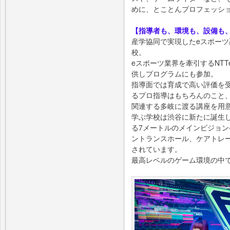
めに、とことんプロフェッシ
【指導者も、環境も、設備も
産学協同で実現したeスポー
校。
eスポーツ業界を牽引するNTTe
供しプログラムにも参加。
指導面では育成で高い評価を
るプロ指導はもちろんのこと
関連する多岐に渡る講座を用
学ぶ学校は渋谷に新たに誕生
る7メートルのメインビジョン
ントランスホール、ケアトレ
されています。
最高レベルのゲーム環境の中