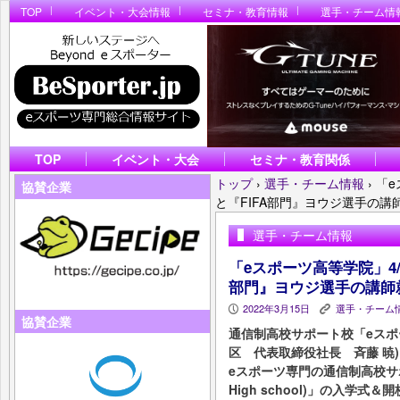
TOP
イベント・大会情報
セミナ・教育情報
選手・チーム情
TOP
イベント・大会
セミナ・教育関係
トップ
›
選手・チーム情報
›
「e
協賛企業
と『FIFA部門』ヨウジ選手の講
選手・チーム情報
「eスポーツ高等学院」4/
部門』ヨウジ選手の講師
2022年3月15日
選手・チーム
P
K
協賛企業
通信制高校サポート校「eスポ
区 代表取締役社長 斉藤 暁
eスポーツ専門の通信制高校サポ
High school)」の入学式＆