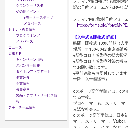
メディア様に向けても取材対
グランツーリスモ
記の予約フォームからお申し
その他イベント
eモータースポーツ
メディア向け取材予約フォーム（G
メタバース
https://forms.gle/YpjvcMv
セミナ・教育情報
プログラミング
【入学式＆開校式 詳細】
メタバース
時間：開校式 10:00開始（入学
ニュース
場所：〒150-0042 東京都渋
広報ＰＲ
※新型コロナ感染症の拡大状
キャンペーン情報
※新型コロナ感染症対策の観点
スポンサー情報
でお願い致します。
タイトルアップデート
※事前連絡もお受付しています。電
事業紹介
学院 入学相談室）
企業情報
募集案内
eスポーツ高等学院とは、eス
製品・アプリ・サービス情
てる学校。
報
プロゲーマーも、ストリーマー
選手・チーム情報
立派な社会人。
e スポーツ高等学院は、日本
マー、ストリーマー、Vtub
スト、ゲームライターなど、