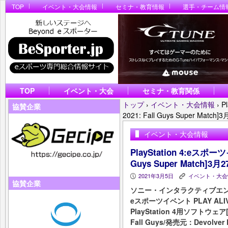
TOP
イベント・大会情報
セミナ・教育情報
選手・チーム情
TOP
イベント・大会
セミナ・教育関係
トップ
›
イベント・大会情報
›
P
協賛企業
2021: Fall Guys Super Ma
イベント・大会情報
PlayStation 4:eスポーツ
Guys Super Match
2021年3月5日
イベント・大会
P
K
協賛企業
ソニー・インタラクティブエン
eスポーツイベント PLAY AL
PlayStation 4用ソフトウェア[F
Fall Guys/発売元：Devolve