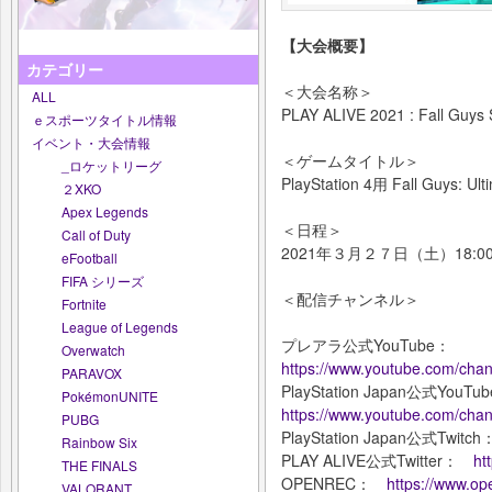
【大会概要】
カテゴリー
＜大会名称＞
ALL
PLAY ALIVE 2021 : Fall Guys
ｅスポーツタイトル情報
イベント・大会情報
＜ゲームタイトル＞
_ロケットリーグ
PlayStation 4用 Fall Guys: Ult
２XKO
Apex Legends
＜日程＞
Call of Duty
2021年３月２７日（土）18:00
eFootball
FIFA シリーズ
＜配信チャンネル＞
Fortnite
League of Legends
プレアラ公式YouTube：
Overwatch
https://www.youtube.com/c
PARAVOX
PlayStation Japan公式You
PokémonUNITE
https://www.youtube.com/ch
PUBG
PlayStation Japan公式Twit
Rainbow Six
PLAY ALIVE公式Twitter：
ht
THE FINALS
OPENREC：
https://www.ope
VALORANT