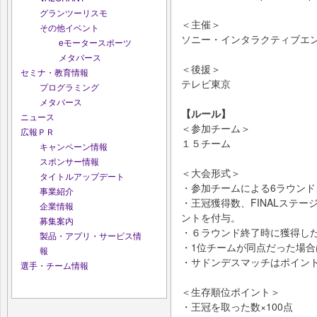
グランツーリスモ
＜主催＞
その他イベント
ソニー・インタラクティブエ
eモータースポーツ
メタバース
＜後援＞
セミナ・教育情報
テレビ東京
プログラミング
メタバース
【ルール】
ニュース
＜参加チーム＞
広報ＰＲ
１５チーム
キャンペーン情報
スポンサー情報
＜大会形式＞
タイトルアップデート
・参加チームによる6ラウンド
事業紹介
・王冠獲得数、FINALステ
企業情報
ントを付与。
募集案内
・６ラウンド終了時に獲得し
製品・アプリ・サービス情
・1位チームが同点だった場
報
・サドンデスマッチはポイン
選手・チーム情報
＜生存順位ポイント＞
・王冠を取った数×100点