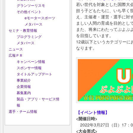
若い世代を対象とした国際大
グランツーリスモ
担う子どもたちに、いち早く世
その他イベント
え、主催者・運営・選手に対
eモータースポーツ
ましい人間の育成を目的とし
メタバース
また、将来にわたってぷよぷ
セミナ・教育情報
を目指しています。
プログラミング
12歳以下というカテゴリーに
メタバース
なります。
ニュース
広報ＰＲ
キャンペーン情報
スポンサー情報
タイトルアップデート
事業紹介
企業情報
募集案内
製品・アプリ・サービス情
報
選手・チーム情報
【イベント情報】
<開催日時>
2022年3月27日（日）17：0
<大会形式>