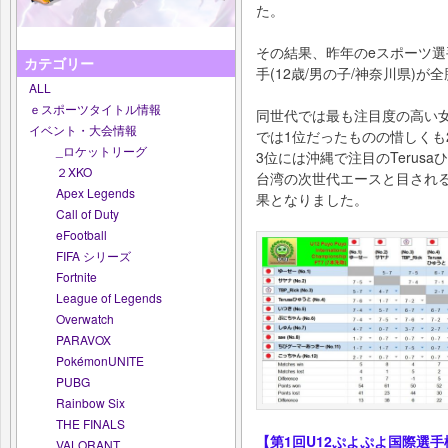
た。
その結果、昨年のeスポーツ
カテゴリー
手(12歳/男の子/神奈川県)が
ALL
ｅスポーツタイトル情報
同世代では最も注目度の高い女
イベント・大会情報
では1位だったものの惜しくも
_ロケットリーグ
3位には沖縄で注目のTerusa
２XKO
台湾の次世代エースと目されるTB
Apex Legends
果となりました。
Call of Duty
eFootball
FIFA シリーズ
Fortnite
League of Legends
Overwatch
PARAVOX
PokémonUNITE
PUBG
Rainbow Six
THE FINALS
【第1回U12ぷよぷよ国際選
VALORANT