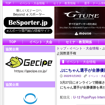
TOP
イベント・大会情報
セミナ・教育情報
選手・チーム情
TOP
イベント・大会
セミナ・教育関係
トップ
›
イベント・大会情報
›
ぷ
協賛企業
よ国際選手権
イベント・大会情報
ぷにちゃん選手が全勝優勝
2022年3月29日
イベント・大
P
K
3月27日にオンラインで開催
協賛企業
にちゃん選手が全勝優勝を果
配信元：
U-12 PuyoPuyo Inte