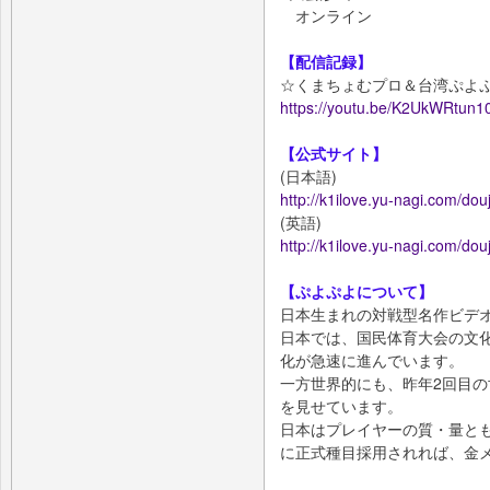
オンライン
【配信記録】
☆くまちょむプロ＆台湾ぷよぷ
https://youtu.be/K2UkWRtun1
【公式サイト】
(日本語)
http://k1ilove.yu-nagi.com/do
(英語)
http://k1ilove.yu-nagi.com/do
【ぷよぷよについて】
日本生まれの対戦型名作ビデ
日本では、国民体育大会の文
化が急速に進んでいます。
一方世界的にも、昨年2回目
を見せています。
日本はプレイヤーの質・量と
に正式種目採用されれば、金