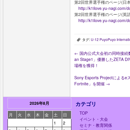
第2回世界選手権のページ(日本
http://k1ilove.yu-nagi.com/
第2回世界選手権のページ(英語
http://k1ilove.yu-nagi.com
タグ:
U-12 PuyoPuyo Internat
,
←
国内公式大会初の同時接続数24万を
an Stage1」優勝したZETA 
場権を獲得！
Sony Esports Projectによるe
Fortnite」を開催
→
2026年8月
カテゴリ
TOP
月
火
水
木
金
土
日
イベント・大会
1
2
セミナ・教育関係