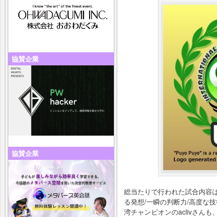
協賛企業
協賛企業
総当たりで行われた試合内容は
る発想/一瞬の判断力/高度な
湾チャンピオンのaclivさん