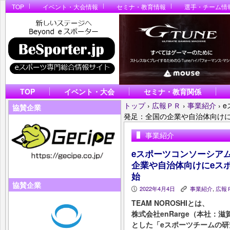
TOP
イベント・大会情報
セミナ・教育情報
選手・チーム情
TOP
イベント・大会
セミナ・教育関係
トップ
›
広報ＰＲ
›
事業紹介
›
e
協賛企業
発足：全国の企業や自治体向け
事業紹介
eスポーツコンソーシアム「
企業や自治体向けにeス
始
協賛企業
2022年4月4日
事業紹介
,
広報
P
K
TEAM NOROSHIとは、
株式会社enRarge（本社
とした「eスポーツチームの