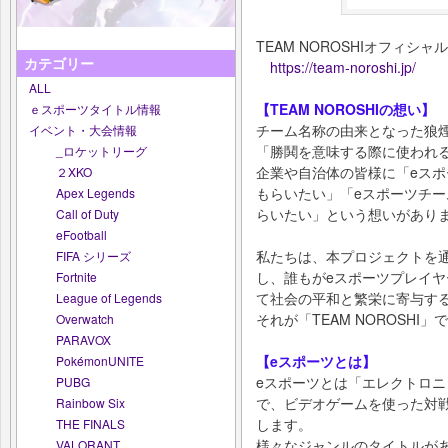
TEAM NOROSHIオフィシャ
カテゴリー
https://team-noroshi.jp/
ALL
【TEAM NOROSHIの想い】
ｅスポーツタイトル情報
チーム名称の由来となった狼
イベント・大会情報
「勝鬨を意味する際に使われ
_ロケットリーグ
企業や自治体の皆様に「eス
２XKO
もらいたい」「eスポーツチ
Apex Legends
らいたい」という想いがあり
Call of Duty
eFootball
私たちは、本プロジェクトを
FIFA シリーズ
し、誰もがeスポーツプレイヤ
Fortnite
て社会の平和と繁栄に寄与す
League of Legends
それが「TEAM NOROSHI」
Overwatch
PARAVOX
【eスポーツとは】
PokémonUNITE
eスポーツとは「エレクトロニック・
PUBG
で、ビデオゲームを使った対
Rainbow Six
します。
THE FINALS
様々なジャンルのタイトルが
VALORANT