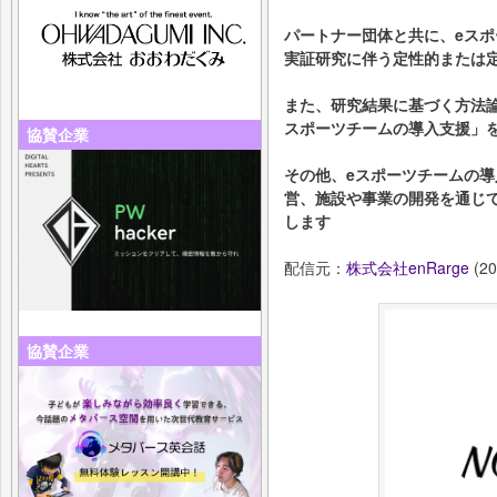
パートナー団体と共に、eス
実証研究に伴う定性的または
また、研究結果に基づく方法
スポーツチームの導入支援」
協賛企業
その他、eスポーツチームの
営、施設や事業の開発を通じ
します
配信元：
株式会社enRarge
(20
協賛企業