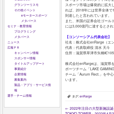
スポーツ市場は爆発的に拡大し
グランツーリスモ
れば、2018年には世界全体で1,
その他イベント
到達したと言われています。
eモータースポーツ
また、米国の証券会社ゴールド
メタバース
には3,000億円に達するとさ
セミナ・教育情報
プログラミング
【コンソーシアム代表会社】
メタバース
社名：株式会社enRarge（エ
ニュース
代表：代表取締役 清⽔ 天⽃
広報ＰＲ
住所：滋賀県草津市⽮橋町105
キャンペーン情報
スポンサー情報
株式会社enRargeは、滋賀
タイトルアップデート
ポーツチーム「LAKE GAMI
事業紹介
チーム「Aurum Rect.」
企業情報
います。
募集案内
製品・アプリ・サービス情
報
選手・チーム情報
タグ:
enRarge
,
←
2022年注目の大型新施設誕生
TOKYO TOWER」2022年