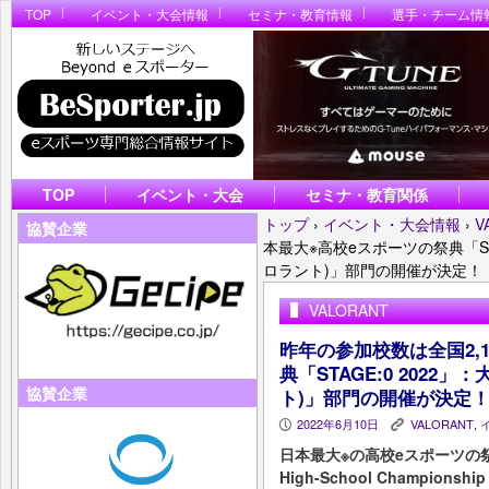
TOP
イベント・大会情報
セミナ・教育情報
選手・チーム情
TOP
イベント・大会
セミナ・教育関係
トップ
›
イベント・大会情報
›
V
協賛企業
本最大※高校eスポーツの祭典「STA
ロラント)」部門の開催が決定！
VALORANT
昨年の参加校数は全国2,
典「STAGE:0 2022」
協賛企業
ト)」部門の開催が決定
2022年6月10日
VALORANT
,
P
K
日本最大※の高校eスポーツの祭典『C
High-School Championshi