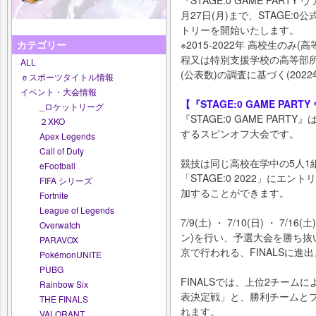
『STAGE:0 GAME PART
月27日(月)まで、STAGE:0公
トリーを開始いたします。
カテゴリー
※2015-2022年 高校生の
程又は特別支援学校の高等部所
ALL
(公表数)の調査に基づく(2022
ｅスポーツタイトル情報
イベント・大会情報
【『STAGE:0 GAME PA
_ロケットリーグ
『STAGE:0 GAME PAR
２XKO
するスピンオフ大会です。
Apex Legends
Call of Duty
競技は同じ高校在学中の5人1
eFootball
「STAGE:0 2022」に
FIFA シリーズ
加することができます。
Fortnite
League of Legends
7/9(土) ・ 7/10(日) ・ 7/
Overwatch
ン)を行い、予選大会を勝ち抜
PARAVOX
京で行われる、FINALSに進出
PokémonUNITE
PUBG
FINALSでは、上位2チー
Rainbow Six
表決定戦」と、勝利チームと
THE FINALS
れます。
VALORANT