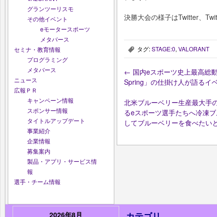
グランツーリスモ
決勝大会の様子はTwitter、Tw
その他イベント
eモータースポーツ
メタバース
タグ:
STAGE:0
,
VALORANT
セミナ・教育情報
,
プログラミング
メタバース
←
国内eスポーツ史上最高総動員数
ニュース
Spring」の仕掛け人が語る
広報ＰＲ
キャンペーン情報
北米ブルーベリー生産最大手
スポンサー情報
るeスポーツ選手たちへ冷凍ブ
タイトルアップデート
してブルーベリーを食べたい
事業紹介
企業情報
募集案内
製品・アプリ・サービス情
報
選手・チーム情報
2026年8月
カテゴリ