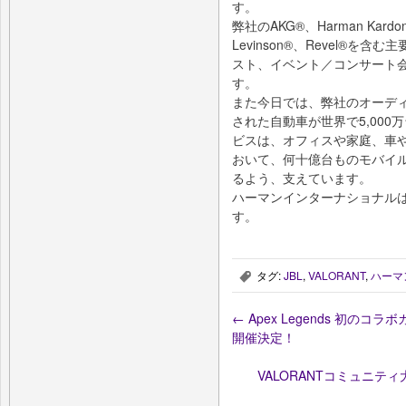
す。
弊社のAKG®、Harman Kardon®
Levinson®、Revel®
スト、イベント／コンサート
す。
また今日では、弊社のオーデ
された自動車が世界で5,00
ビスは、オフィスや家庭、車
おいて、何十億台ものモバイ
るよう、支えています。
ハーマンインターナショナルは
す。
タグ:
JBL
,
VALORANT
,
ハーマ
,
←
Apex Legends 初の
開催決定！
VALORANTコミュニティ