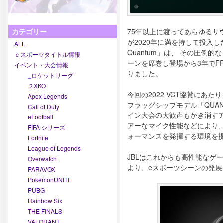
75年以上に渡ってあらゆるサ
カテゴリー
が2020年に満を持して投入し
ALL
Quantum」は、 その圧倒
ｅスポーツタイトル情報
ーンを席巻し登場から3年でF
イベント・大会情報
りました。
_ロケットリーグ
２XKO
今回の2022 VCT協賛にあたり、
Apex Legends
フラッグシップモデル「QUAN
Call of Duty
イン大会の大歓声もかき消す
eFootball
アーなマイク性能などにより
FIFA シリーズ
ォーマンスを発揮する環境を
Fortnite
League of Legends
JBLはこれからも高性能なゲ
Overwatch
より、eスポーツシーンの発
PARAVOX
PokémonUNITE
PUBG
Rainbow Six
THE FINALS
VALORANT