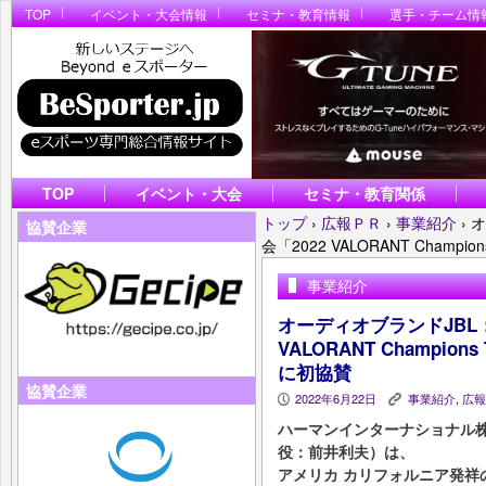
TOP
イベント・大会情報
セミナ・教育情報
選手・チーム情
TOP
イベント・大会
セミナ・教育関係
トップ
›
広報ＰＲ
›
事業紹介
›
オ
協賛企業
会「2022 VALORANT Champions
事業紹介
オーディオブランドJBL：V
VALORANT Champions T
に初協賛
協賛企業
2022年6月22日
事業紹介
,
広報
P
K
ハーマンインターナショナル
役：前井利夫）は、
アメリカ カリフォルニア発祥