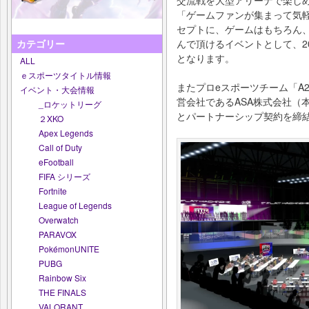
「ゲームファンが集まって気
セプトに、ゲームはもちろん
んで頂けるイベントとして、2
カテゴリー
となります。
ALL
ｅスポーツタイトル情報
またプロeスポーツチーム「A2 
イベント・大会情報
営会社であるASA株式会社（
_ロケットリーグ
とパートナーシップ契約を締
２XKO
Apex Legends
Call of Duty
eFootball
FIFA シリーズ
Fortnite
League of Legends
Overwatch
PARAVOX
PokémonUNITE
PUBG
Rainbow Six
THE FINALS
VALORANT