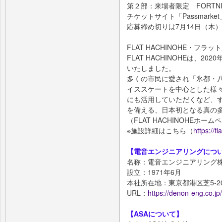
第２部：来場者限定 FORTN
チケットサイト「Passmark
応募締め切りは7月14日（木）2
FLAT HACHINOHE・フラッ
FLAT HACHINOHEは、2
いたしました。
多くの市⺠に愛され「氷都・
イススケートを中⼼とした様
にも活⽤していただくなど、
を備える、⽇本初となる真の
（FLAT HACHINOHEホー
※施設詳細はこちら（
https://f
【電音エンジニアリングにつ
名称：電音エンジニアリング
設立：1971年6月
本社所在地：東京都港区芝5-20
URL：
https://denon-eng.co.jp/
【ASAについて】