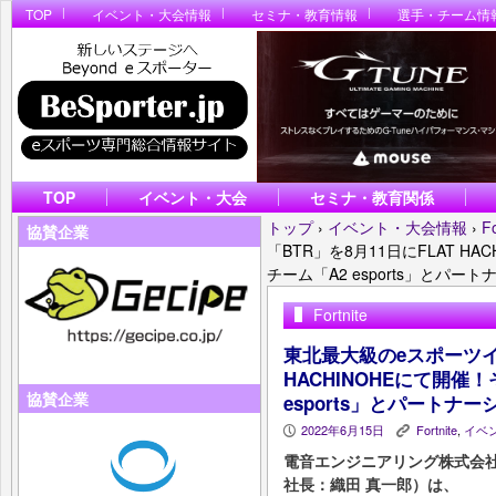
TOP
イベント・大会情報
セミナ・教育情報
選手・チーム情
TOP
イベント・大会
セミナ・教育関係
トップ
›
イベント・大会情報
›
Fo
協賛企業
「BTR」を8月11日にFLAT H
チーム「A2 esports」とパ
Fortnite
東北最大級のeスポーツイベ
HACHINOHEにて開催
協賛企業
esports」とパートナ
2022年6月15日
Fortnite
,
イベ
P
K
電音エンジニアリング株式会社
社長：織田 真一郎）は、