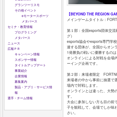
グランツーリスモ
その他イベント
【BEYOND THE REGION GA
eモータースポーツ
メインゲームタイトル：FORTN
メタバース
セミナ・教育情報
第１部：全国esports団体
プログラミング
グ）
メタバース
esports協会やesports専門
ニュース
連する団体が、全国からオン
広報ＰＲ
1発勝負の戦いに優勝するの
キャンペーン情報
オンラインによる対戦を会場
スポンサー情報
ーイング企画です。
タイトルアップデート
事業紹介
第２部：来場者限定 FORTN
企業情報
来場者の中から事前に抽選で
募集案内
場内で対戦します。
製品・アプリ・サービス情
オンラインとは違った、大勢
報
す。
選手・チーム情報
大会に参加しない方も目の前で約
子を観戦して、会場でしか味わえ
さい。