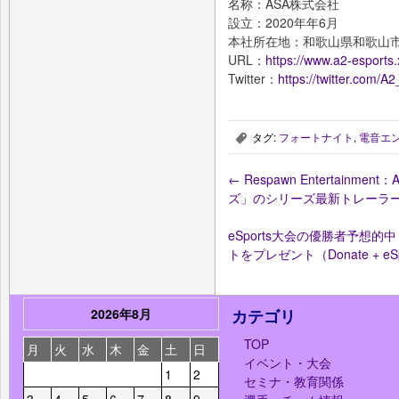
名称：ASA株式会社
設立：2020年年6月
本社所在地：和歌山県和歌山
URL：
https://www.a2-esports.
Twitter：
https://twitter.com/A2
タグ:
フォートナイト
,
電音エ
,
←
Respawn Entertainm
ズ」のシリーズ最新トレーラ
eSports大会の優勝者予想的
トをプレゼント（Donate + e
2026年8月
カテゴリ
TOP
月
火
水
木
金
土
日
イベント・大会
1
2
セミナ・教育関係