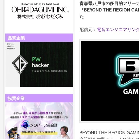
青森県八戸市の多⽬的アリーナ F
『BEYOND THE REGION G
た
配信元：
電音エンジニアリン
協賛企業
協賛企業
BEYOND THE REGION GA
交流戦を大型アリーナで楽し