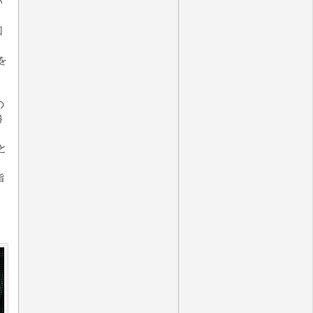
い
回
を
の
勝
と
指