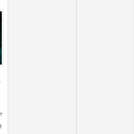
ン
そ
逆