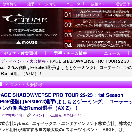
・教育情報
選手・チーム情報
ニュース
広報ＰＲ
運営団体
セミナ・教育関係
選手・チーム情報
ニュース
ップ
›
イベント・大会情報
›
RAGE SHADOWVERSE PRO TOUR 22-23：
ason 2Pick優勝はkeisuke3選手(よしもとゲーミング)、ローテーション
Rumoi選手（AXIZ）！
イベント・大会情報
RAGE SHADOWVERSE PRO TOUR 22-23：1st Season
2Pick優勝はkeisuke3選手(よしもとゲーミング)、ローテー
ョンの優勝はRumoi選手（AXIZ）！
2022年6月16日
イベント・大会情報
,
その他イベント
P
K
株式会社CyberZ、エイベックス・エンタテインメント株式会社、株式会
テレビ朝日が運営する国内最大級のeスポーツイベント「RAGE」は、