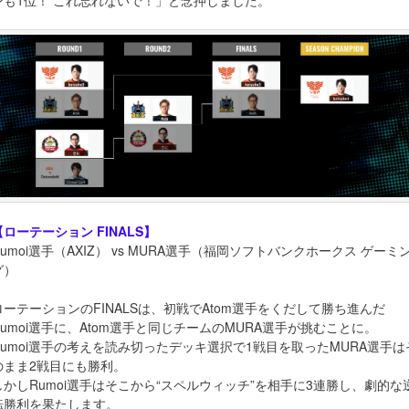
【ローテーション FINALS】
Rumoi選手（AXIZ） vs MURA選手（福岡ソフトバンクホークス ゲーミ
グ）
ローテーションのFINALSは、初戦でAtom選手をくだして勝ち進んだ
Rumoi選手に、Atom選手と同じチームのMURA選手が挑むことに。
Rumoi選手の考えを読み切ったデッキ選択で1戦目を取ったMURA選手は
のまま2戦目にも勝利。
しかしRumoi選手はそこから“スペルウィッチ”を相手に3連勝し、劇的な
転勝利を果たします。