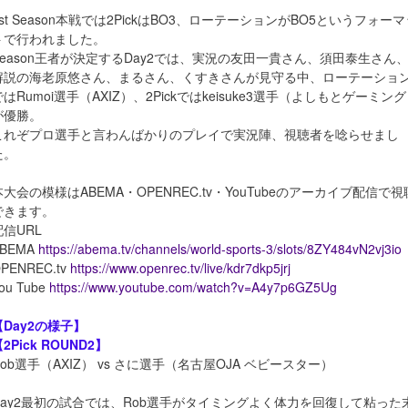
1st Season本戦では2PickはBO3、ローテーションがBO5というフォー
トで行われました。
Season王者が決定するDay2では、実況の友田一貴さん、須田泰生さん
解説の海老原悠さん、まるさん、くすきさんが見守る中、ローテーショ
ではRumoi選手（AXIZ）、2Pickではkeisuke3選手（よしもとゲーミン
が優勝。
これぞプロ選手と言わんばかりのプレイで実況陣、視聴者を唸らせまし
た。
本大会の模様はABEMA・OPENREC.tv・YouTubeのアーカイブ配信で視
できます。
配信URL
ABEMA
https://abema.tv/channels/world-sports-3/slots/8ZY484vN2vj3io
PENREC.tv
https://www.openrec.tv/live/kdr7dkp5jrj
ou Tube
https://www.youtube.com/watch?v=A4y7p6GZ5Ug
【Day2の様子】
2Pick ROUND2】
Rob選手（AXIZ） vs さに選手（名古屋OJA ベビースター）
Day2最初の試合では、Rob選手がタイミングよく体力を回復して粘った