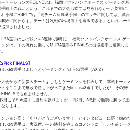
ローテーションのROUND3は、福岡ソフトバンクホークス ゲーミング所
選手同士の戦いという、これまでの大会形式では見られなかった対戦に
これを機にRSPTでは「同チーム所属選手同士のマッチに関しては、試合
の勝敗に関わらず、チームは次戦の出場選手を選択できる」というルー
が追加されました。
MURA選手はこの戦いを3連勝で勝利し、福岡ソフトバンクホークス ゲ
ミングは、その流れに乗ってMURA選手をFINALSの出場選手に選択しま
す。
2Pick FINALS】
keisuke3選手（よしもとゲーミング） vs Rob選手（AXIZ）
今大会からの新参入チームよしもとゲーミングを代表して、本戦トーナ
ントをここまで無敗で勝ち上がってきたkeisuke3選手でしたが、その勢
はFINALSでも止まりません。
2戦目こそRob選手に勝利を譲りますが、1戦目、3戦目で順調に勝って王
となります。
テンション高く「ありがとうございます！」とインタビューに応じ始め
keisuke3選手は、実況席からの勝利を称えるコメントに「しかも前シー
ンも1位！ これ忘れないで！」と念押しました。