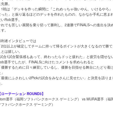
に先勝。
く1戦は「デッキを作った瞬間に『これめっちゃ強いやん、いけるやろ』
なった」と振り返るほどのデッキを作れたものの、なかなか手札に恵ま
ないRob選手。
それでも苦しい展開を乗り切って勝利し、2連勝でFINALSへの進出を決
ます。
勝利者インタビューでは
「2位以上が確定してチームに持って帰るポイントが大きくなるので勝て
ことは嬉しい。
1試合1試合緊張感もあって、終わったらドッと疲れた」と疲労を隠せな
Rob選手でしたが、FINALSに向けたコメントを求められると
「優勝するために日々練習しているし、優勝を目指せる舞台にたどり着
た」
「最後にふさわしい2Pickの試合をみなさんに見せたい」と決意を語りま
た。
【ローテーション ROUND3】
Atom選手（福岡ソフトバンクホークス ゲーミング） vs MURA選手（福
ソフトバンクホークス ゲーミング）