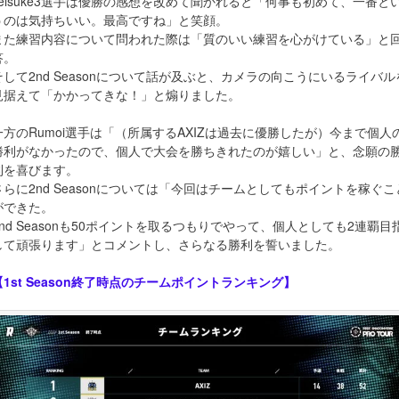
keisuke3選手は優勝の感想を改めて聞かれると「何事も初めて、一番と
うのは気持ちいい。最高ですね」と笑顔。
また練習内容について問われた際は「質のいい練習を心がけている」と
答。
そして2nd Seasonについて話が及ぶと、カメラの向こうにいるライバル
見据えて「かかってきな！」と煽りました。
一方のRumoi選手は「（所属するAXIZは過去に優勝したが）今まで個人
勝利がなかったので、個人で大会を勝ちきれたのが嬉しい」と、念願の
利を喜びます。
さらに2nd Seasonについては「今回はチームとしてもポイントを稼ぐこ
ができた。
2nd Seasonも50ポイントを取るつもりでやって、個人としても2連覇目
して頑張ります」とコメントし、さらなる勝利を誓いました。
【1st Season終了時点のチームポイントランキング】