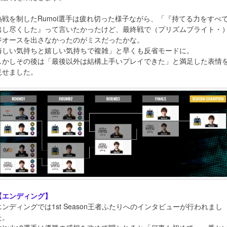
熱戦を制したRumoi選手は疲れ切った様子ながら、「『持てる力をすべ
出し尽くした』って言いたかったけど、最終戦で（プリズムブライト・
ジオースを出さなかったのがミスだったかな。
悔しい気持ちと嬉しい気持ちで複雑」と早くも反省モードに。
しかしその後は「最後以外は結構上手いプレイできた」と満足した表情
見せました。
【エンディング】
エンディングでは1st Season王者ふたりへのインタビューが行われまし
た。