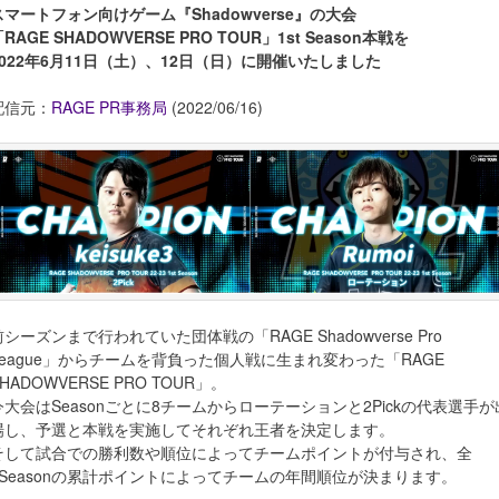
スマートフォン向けゲーム『Shadowverse』の大会
RAGE SHADOWVERSE PRO TOUR」1st Season本戦を
2022年6月11日（土）、12日（日）に開催いたしました
配信元：
RAGE PR事務局
(2022/06/16)
前シーズンまで行われていた団体戦の「RAGE Shadowverse Pro
League」からチームを背負った個人戦に生まれ変わった「RAGE
HADOWVERSE PRO TOUR」。
今大会はSeasonごとに8チームからローテーションと2Pickの代表選手が
場し、予選と本戦を実施してそれぞれ王者を決定します。
そして試合での勝利数や順位によってチームポイントが付与され、全
5Seasonの累計ポイントによってチームの年間順位が決まります。