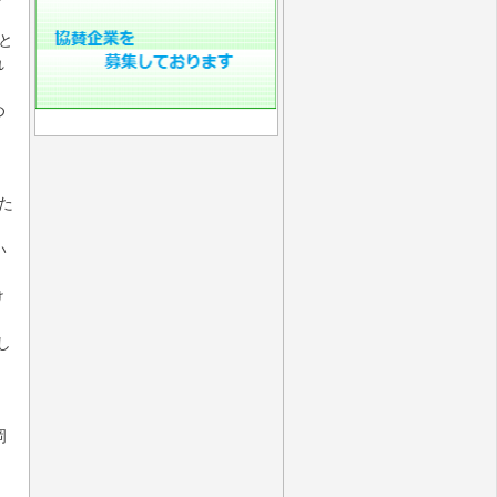
と
れ
め
た
い
け
し
岡