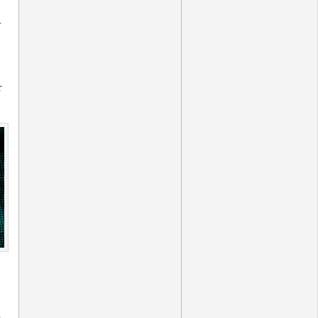
て
）
を