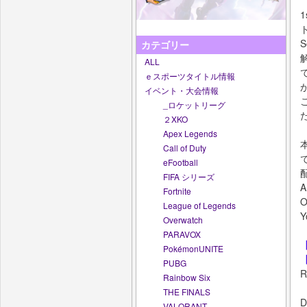
カテゴリー
ALL
ｅスポーツタイトル情報
イベント・大会情報
_ロケットリーグ
２XKO
Apex Legends
Call of Duty
eFootball
FIFA シリーズ
Fortnite
O
League of Legends
Y
Overwatch
PARAVOX
PokémonUNITE
【
PUBG
Rainbow Six
THE FINALS
VALORANT