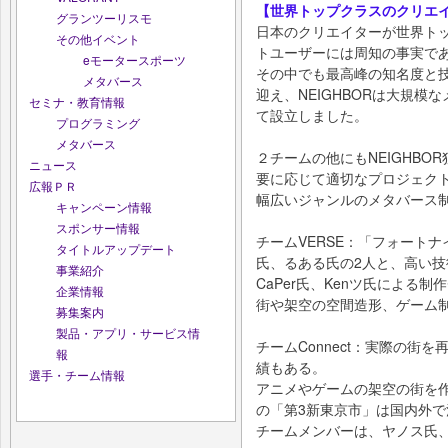
【世界トップクラスのクリエ
グランツーリスモ
日本のクリエイターが世界ト
その他イベント
トユーザーには周知の事実で
eモータースポーツ
その中でも最高峰の知名度と技術
メタバース
迎え、NEIGHBORは大規
セミナ・教育情報
て設立しました。
プログラミング
メタバース
２チームの他にもNEIGHB
ニュース
要に応じて適切なプロジェク
広報ＰＲ
幅広いジャンルのメタバース
キャンペーン情報
スポンサー情報
チームVERSE：「フォート
タイトルアップデート
氏、るある氏の2人と、高い
事業紹介
CaPer氏、Kenツ氏による制
企業情報
街や架空の空間造形、ゲーム
募集案内
製品・アプリ・サービス情
チームConnect：実際の街
報
績もある。
選手・チーム情報
アニメやゲームの架空の街を
の「第3新東京市」は国内外で
チームメンバーは、ヤノス氏