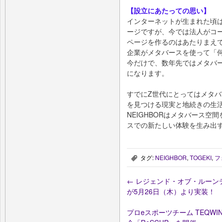
【設立にあたっての思い】
インターネットが生まれた頃
ージですが、今では法人がコ
ページを作るのはあたりまえ
企業がメタバースを使って「
今だけで、数年先ではメタバ
になります。
すでにZ世代にとってはメタ
を見つける現実と地続きの生
NEIGHBORはメタバース
スでの新たしい体験を生み出
タグ:
NEIGHBOR
,
TOGEKI
,
フ
,
←
レジェンド・オブ・ルーン
が5月26日（木）より実装！
プロeスポーツチーム TEQWING