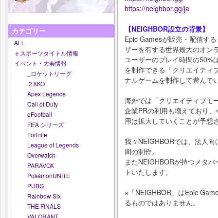
https://neighbor.gg/ja
【NEIGHBOR設立の背景】
カテゴリー
Epic Gamesが販売・配信
ALL
ザーを有する世界最大のオン
ｅスポーツタイトル情報
ユーザーのプレイ時間の50%
イベント・大会情報
を制作できる「クリエイティ
_ロケットリーグ
ナルゲームを制作して遊んで
２XKO
Apex Legends
海外では「クリエイティブモ
Call of Duty
企業PRの利用も増えており
eFootball
用は拡大していくことが予想
FIFA シリーズ
Fortnite
我々NEIGHBORでは、法
League of Legends
間の制作。
Overwatch
またNEIGHBORが持つメタ
PARAVOX
トいたします。
PokémonUNITE
PUBG
※「NEIGHBOR」はEpic
Rainbow Six
るものではありません。
THE FINALS
VALORANT