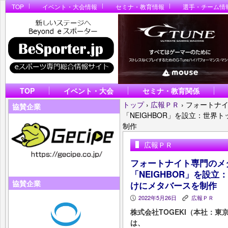
TOP
イベント・大会情報
セミナ・教育情報
選手・チーム情
TOP
イベント・大会
セミナ・教育関係
トップ
›
広報ＰＲ
›
フォートナ
協賛企業
「NEIGHBOR」を設立：世
制作
広報ＰＲ
フォートナイト専門のメ
「NEIGHBOR」を設
協賛企業
けにメタバースを制作
2022年5月26日
広報ＰＲ
P
K
株式会社TOGEKI（本社：
は、