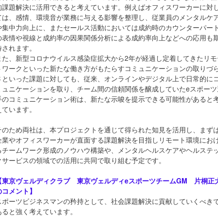
的課題解決に活用できると考えています。例えばオフィスワーカーに対
ては、感情、環境音が業務に与える影響を整理し、従業員のメンタルケ
や集中力向上に、またセールス活動においては成約時のカウンターパー
の表情や視線と成約率の因果関係分析による成約率向上などへの応用も
待されます。
また、新型コロナウイルス感染症拡大から2年が経過し定着してきたリモ
トワークといった新たな働き方がもたらすコミュニケーションの取りづ
さといった課題に対しても、従来、オンラインやデジタル上で日常的に
ミュニケーションを取り、チーム間の信頼関係を醸成していたeスポーツ
手のコミュニケーション術は、新たな示唆を提示できる可能性があると
えています。
そのため両社は、本プロジェクトを通じて得られた知見を活用し、まず
企業やオフィスワーカーが直面する課題解決を目指しリモート環境にお
るチームワーク形成のノウハウ構築や、メンタルヘルスケアやヘルステ
クサービスの領域での活用に共同で取り組む予定です。
【東京ヴェルディクラブ 東京ヴェルディeスポーツチームGM 片桐正
のコメント】
スポーツビジネスマンの矜持として、社会課題解決に貢献していくべき
あると強く考えています。