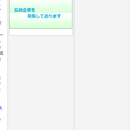
し
ア
ト
期
ー
ら
コ
選
考
は
け
ッ
大
で