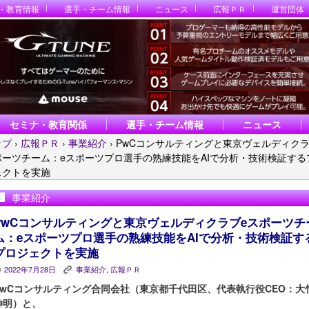
・教育情報
選手・チーム情報
ニュース
広報ＰＲ
運営団体
セミナ・教育関係
選手・チーム情報
ニュース
ップ
›
広報ＰＲ
›
事業紹介
›
PwCコンサルティングと東京ヴェルディクラ
ポーツチーム：eスポーツプロ選手の熟練技能をAIで分析・技術検証する
ェクトを実施
事業紹介
PwCコンサルティングと東京ヴェルディクラブeスポーツチ
ム：eスポーツプロ選手の熟練技能をAIで分析・技術検証す
プロジェクトを実施
2022年7月28日
事業紹介
,
広報ＰＲ
P
K
PwCコンサルティング合同会社（東京都千代田区、代表執行役CEO：大
伸明）と、