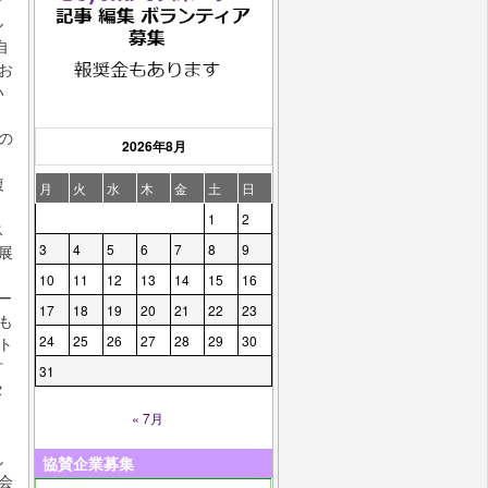
デ
ル
自
お
い
の
2026年8月
複
月
火
水
木
金
土
日
。
1
2
ス
3
4
5
6
7
8
9
展
10
11
12
13
14
15
16
ー
17
18
19
20
21
22
23
も
24
25
26
27
28
29
30
ト
古
31
タ
« 7月
し
協賛企業募集
会