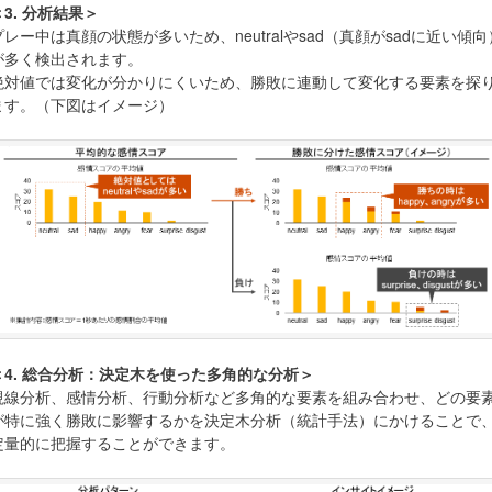
＜3. 分析結果＞
プレー中は真顔の状態が多いため、neutralやsad（真顔がsadに近い傾向
が多く検出されます。
絶対値では変化が分かりにくいため、勝敗に連動して変化する要素を探
ます。（下図はイメージ）
＜4. 総合分析：決定木を使った多角的な分析＞
視線分析、感情分析、行動分析など多角的な要素を組み合わせ、どの要
が特に強く勝敗に影響するかを決定木分析（統計手法）にかけることで
定量的に把握することができます。