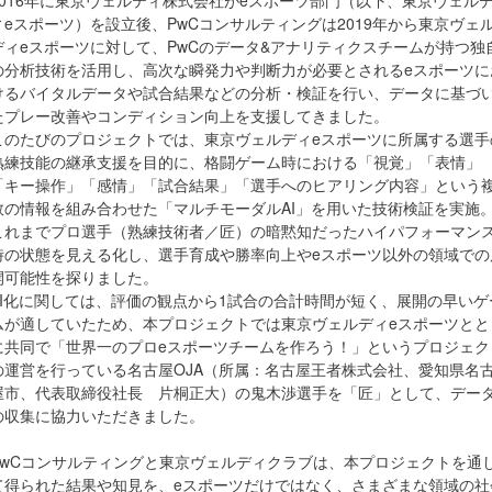
2016年に東京ヴェルティ株式会社がeスポーツ部門（以下、東京ヴェル
ィeスポーツ）を設立後、PwCコンサルティングは2019年から東京ヴェ
ディeスポーツに対して、PwCのデータ&アナリティクスチームが持つ独
の分析技術を活用し、高次な瞬発力や判断力が必要とされるeスポーツに
けるバイタルデータや試合結果などの分析・検証を行い、データに基づ
たプレー改善やコンディション向上を支援してきました。
このたびのプロジェクトでは、東京ヴェルディeスポーツに所属する選手
熟練技能の継承支援を目的に、格闘ゲーム時における「視覚」「表情」
「キー操作」「感情」「試合結果」「選手へのヒアリング内容」という
数の情報を組み合わせた「マルチモーダルAI」を用いた技術検証を実施
これまでプロ選手（熟練技術者／匠）の暗黙知だったハイパフォーマン
時の状態を見える化し、選手育成や勝率向上やeスポーツ以外の領域での
開可能性を探りました。
AI化に関しては、評価の観点から1試合の合計時間が短く、展開の早いゲ
ムが適していたため、本プロジェクトでは東京ヴェルディeスポーツとと
に共同で「世界一のプロeスポーツチームを作ろう！」というプロジェク
の運営を行っている名古屋OJA（所属：名古屋王者株式会社、愛知県名
屋市、代表取締役社長 片桐正大）の鬼木渉選手を「匠」として、デー
の収集に協力いただきました。
PwCコンサルティングと東京ヴェルディクラブは、本プロジェクトを通
て得られた結果や知見を、eスポーツだけではなく、さまざまな領域の社