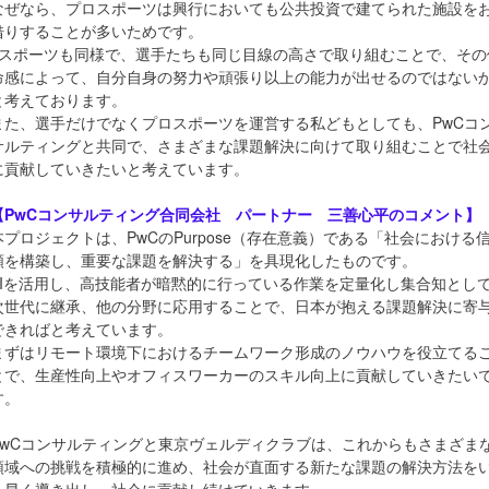
なぜなら、プロスポーツは興行においても公共投資で建てられた施設を
借りすることが多いためです。
eスポーツも同様で、選手たちも同じ目線の高さで取り組むことで、その
命感によって、自分自身の努力や頑張り以上の能力が出せるのではない
と考えております。
また、選手だけでなくプロスポーツを運営する私どもとしても、PwCコ
サルティングと共同で、さまざまな課題解決に向けて取り組むことで社
に貢献していきたいと考えています。
【PwCコンサルティング合同会社 パートナー 三善心平のコメント】
本プロジェクトは、PwCのPurpose（存在意義）である「社会における
頼を構築し、重要な課題を解決する」を具現化したものです。
AIを活用し、高技能者が暗黙的に行っている作業を定量化し集合知とし
次世代に継承、他の分野に応用することで、日本が抱える課題解決に寄
できればと考えています。
まずはリモート環境下におけるチームワーク形成のノウハウを役立てる
とで、生産性向上やオフィスワーカーのスキル向上に貢献していきたい
す。
PwCコンサルティングと東京ヴェルディクラブは、これからもさまざま
領域への挑戦を積極的に進め、社会が直面する新たな課題の解決方法を