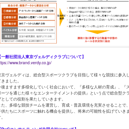
【一般社団法人東京ヴェルディクラブについて】
ttps://www.brand.verdy.co.jp/
東京ヴェルディは、総合型スポーツクラブを目指して様々な競技に参入
てきました。
今後ますます多様化していく社会において、『多様な人材の育成』、『
ポーツを通じた様々なエンターテイメントの提供』という点で総合型ク
ブとしての役割を果たしていきます。
また、多様な競技チームを運営し、育成・普及環境を充実させることで
子供たちにスポーツに触れる機会を提供し、将来の可能性を拡げていき
す。
【PwCコンサルティング合同会社について】