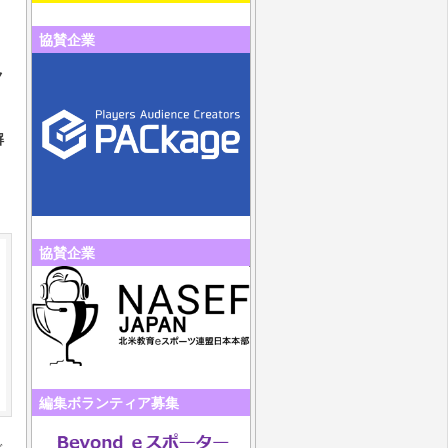
）
協賛企業
ク
解
協賛企業
編集ボランティア募集