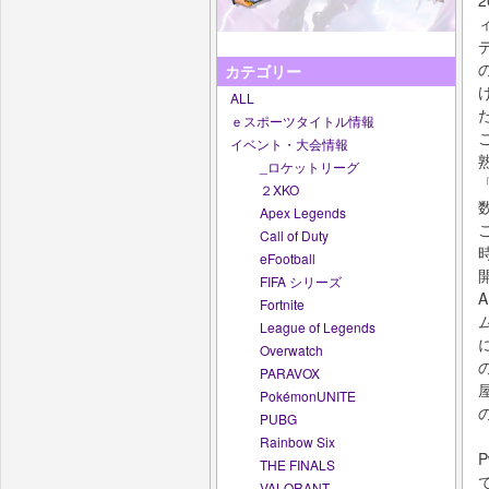
カテゴリー
ALL
ｅスポーツタイトル情報
イベント・大会情報
_ロケットリーグ
２XKO
Apex Legends
Call of Duty
eFootball
FIFA シリーズ
Fortnite
League of Legends
Overwatch
PARAVOX
PokémonUNITE
PUBG
Rainbow Six
THE FINALS
VALORANT