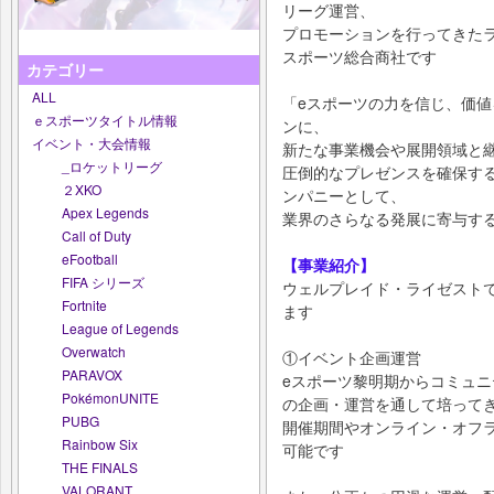
リーグ運営、
プロモーションを行ってきたラ
スポーツ総合商社です
カテゴリー
ALL
「eスポーツの力を信じ、価
ｅスポーツタイトル情報
ンに、
イベント・大会情報
新たな事業機会や展開領域と
_ロケットリーグ
圧倒的なプレゼンスを確保す
２XKO
ンパニーとして、
Apex Legends
業界のさらなる発展に寄与す
Call of Duty
eFootball
【事業紹介】
FIFA シリーズ
ウェルプレイド・ライゼスト
Fortnite
ます
League of Legends
Overwatch
①イベント企画運営
PARAVOX
eスポーツ黎明期からコミュニ
PokémonUNITE
の企画・運営を通して培って
PUBG
開催期間やオンライン・オフ
Rainbow Six
可能です
THE FINALS
VALORANT