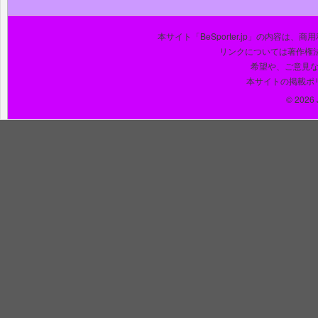
本サイト「BeSporter.jp」の内容
リンクについては著作権
希望や、ご意見
本サイトの掲載ポ
© 2026 J