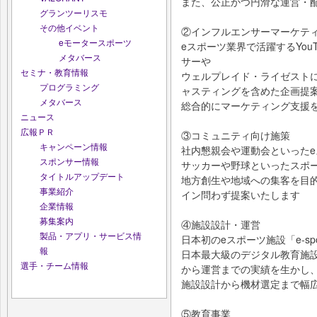
また、公正かつ円滑な運営・
グランツーリスモ
その他イベント
②インフルエンサーマーケテ
eモータースポーツ
eスポーツ業界で活躍するYou
メタバース
サーや
セミナ・教育情報
ウェルプレイド・ライゼスト
プログラミング
ャスティングを含めた企画提
メタバース
総合的にマーケティング支援
ニュース
広報ＰＲ
③コミュニティ向け施策
キャンペーン情報
社内懇親会や運動会といった
スポンサー情報
サッカーや野球といったスポ
タイトルアップデート
地方創生や地域への集客を目
事業紹介
イン問わず提案いたします
企業情報
募集案内
④施設設計・運営
製品・アプリ・サービス情
日本初のeスポーツ施設「e-spor
報
日本最大級のデジタル教育施設
選手・チーム情報
から運営までの実績を生かし
施設設計から機材選定まで幅
⑤教育事業