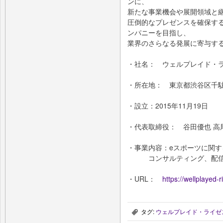
ンに、
新たな事業機会や展開領域と
圧倒的なプレゼンスを確保す
ンパニーを目指し、
業界のさらなる発展に寄与す
・社名： ウェルプレイド・
・所在地： 東京都渋谷区千駄ヶ谷
・設立：2015年11月19日
・代表取締役： 谷田優也 高
・事業内容：eスポーツに関
コンサルティング、配信、
・URL：
https://wellplayed-ri
タグ:
ウェルプレイド・ライゼ
,