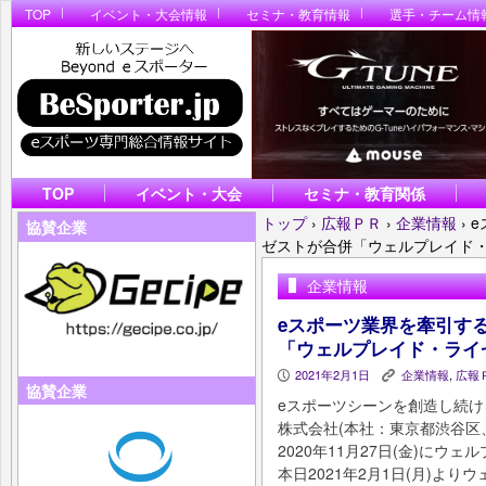
TOP
イベント・大会情報
セミナ・教育情報
選手・チーム情
TOP
イベント・大会
セミナ・教育関係
トップ
›
広報ＰＲ
›
企業情報
›
e
協賛企業
ゼストが合併「ウェルプレイド・
企業情報
eスポーツ業界を牽引す
「ウェルプレイド・ライ
2021年2月1日
企業情報
,
広報
P
K
協賛企業
eスポーツシーンを創造し続
株式会社(本社：東京都渋谷区
2020年11月27日(金)に
本日2021年2月1日(月)よ