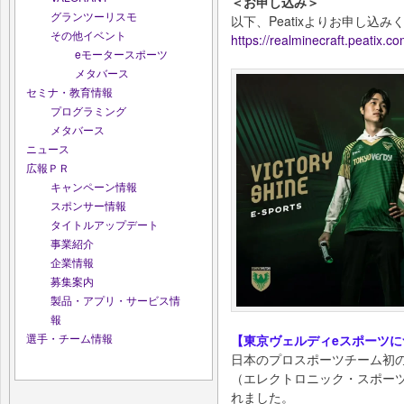
＜お申し込み＞
グランツーリスモ
以下、Peatixよりお申し込み
その他イベント
https://realminecraft.peatix.c
eモータースポーツ
メタバース
セミナ・教育情報
プログラミング
メタバース
ニュース
広報ＰＲ
キャンペーン情報
スポンサー情報
タイトルアップデート
事業紹介
企業情報
募集案内
製品・アプリ・サービス情
報
選手・チーム情報
【東京ヴェルディeスポーツに
日本のプロスポーツチーム初
（エレクトロニック・スポーツ
れました。