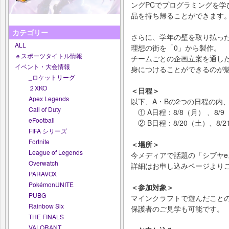
ングPCでプログラミングを
品を持ち帰ることができます
カテゴリー
さらに、学年の壁を取り払っ
ALL
理想の街を「0」から製作。
ｅスポーツタイトル情報
チームごとの企画立案を通し
イベント・大会情報
身につけることができるのが
_ロケットリーグ
２XKO
＜日程＞
Apex Legends
以下、A・Bの2つの日程の内
Call of Duty
① A日程：8/8（月） 、8/9（
eFootball
② B日程：8/20（土）、8/21
FIFA シリーズ
Fortnite
＜場所＞
League of Legends
今メディアで話題の「シブヤe
Overwatch
詳細はお申し込みページより
PARAVOX
PokémonUNITE
＜参加対象＞
PUBG
マインクラフトで遊んだこと
Rainbow Six
保護者のご見学も可能です。
THE FINALS
VALORANT