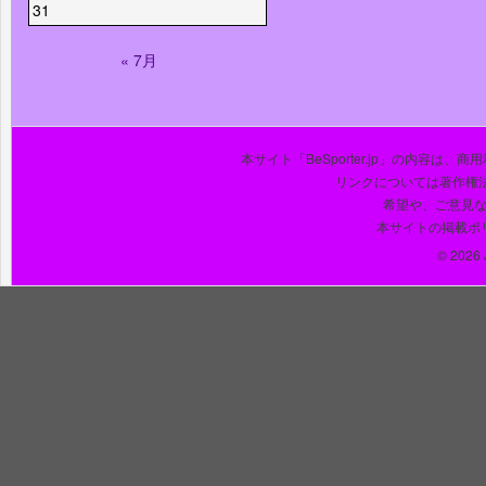
31
« 7月
本サイト「BeSporter.jp」の内容
リンクについては著作権
希望や、ご意見
本サイトの掲載ポ
© 2026 J