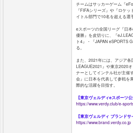
チームはサッカーゲーム『eFootb
『FIFAシリーズ』や『ロケ
イトル部門で10名を超える選
eスポーツの全国リーグ『日本eス
優勝』を皮切りに、『eJ.LEA
ト4』・『JAPAN eSPORTS
る。
また、2021年には、アジア各
LEAGUE2021』や東京20
ナーとしてインテル社が主催する『I
会』に日本を代表して参戦を
際的な活躍を目指す。
【東京ヴェルディeスポーツ公
https://www.verdy.club/e-sport
【東京ヴェルディ ブランドサ
https://www.brand.verdy.co.jp