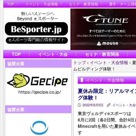
TOP
イベント・大会情報
セミナ・教育情報
選手・チーム情
TOP
イベント・大会
セミナ・教育関係
トップ
›
イベント・大会情報
›
協賛企業
ムビルディング体験！
イベント・大会情報
夏休み限定：リアルマイ
グ体験！
2022年8月5日
イベント・大会
P
K
協賛企業
東京ヴェルディeスポーツは
8月に2回（各2日間、合計4日
Minecraftを用いた夏休
す