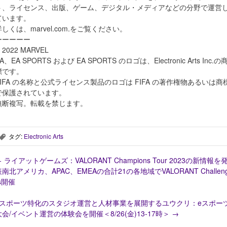
ト、ライセンス、出版、ゲーム、デジタル・メディアなどの分野で運営
ています。
詳しくは、marvel.com.をご覧ください。
ーーーーー
 2022 MARVEL
A、EA SPORTS および EA SPORTS のロゴは、Electronic Arts Inc.の
標です。
FIFA の名称と公式ライセンス製品のロゴは FIFA の著作権物あるいは商
で保護されています。
無断複写。転載を禁じます。
タグ:
Electronic Arts
,
←
ライアットゲームズ：VALORANT Champions Tour 2023の新情報を
表南北アメリカ、APAC、EMEAの合計21の各地域でVALORANT Challen
s開催
eスポーツ特化のスタジオ運営と人材事業を展開するユウクリ：eスポー
大会/イベント運営の体験会を開催＜8/26(金)13-17時＞
→