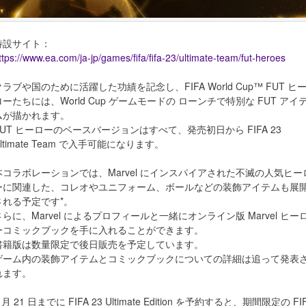
特設サイト：
ttps://www.ea.com/ja-jp/games/fifa/fifa-23/ultimate-team/fut-heroes
クラブや国のために活躍した功績を記念し、FIFA World Cup™ FUT ヒ
ローたちには、World Cup ゲームモードの ローンチで特別な FUT アイ
ムが描かれます。
FUT ヒーローのベースバージョンはすべて、発売初日から FIFA 23
ltimate Team で入手可能になります。
本コラボレーションでは、Marvel にインスパイアされた不滅の人気ヒー
ーに関連した、コレオやユニフォーム、ボールなどの装飾アイテムも展
される予定です*。
さらに、Marvel によるプロフィールと一緒にオンライン版 Marvel ヒー
ーコミックブックを手に入れることができます。
書籍版は数量限定で後日販売を予定しています。
ゲーム内の装飾アイテムとコミックブックについての詳細は追って発表
れます。
 月 21 日までに FIFA 23 Ultimate Edition を予約すると、期間限定の FI