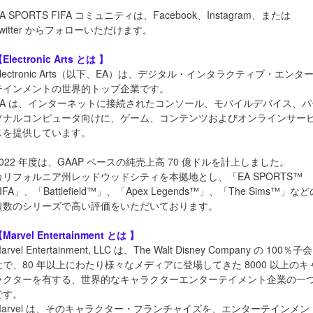
A SPORTS FIFA コミュニティは、Facebook、Instagram、または
Twitter からフォローいただけます。
Electronic Arts とは 】
Electronic Arts（以下、EA）は、デジタル・インタラクティブ・エンタ
テインメントの世界的トップ企業です。
EA は、インターネットに接続されたコンソール、モバイルデバイス、パ
ソナルコンピュータ向けに、ゲーム、コンテンツおよびオンラインサー
スを提供しています。
2022 年度は、GAAP ベースの純売上高 70 億ドルを計上しました。
カリフォルニア州レッドウッドシティを本拠地とし、「EA SPORTS™
IFA」、「Battlefield™」、「Apex Legends™」、「The Sims™」など
複数のシリーズで高い評価をいただいております。
Marvel Entertainment とは 】
arvel Entertainment, LLC は、The Walt Disney Company の 100％子会
社で、80 年以上にわたり様々なメディアに登場してきた 8000 以上のキ
ラクターを有する、世界的なキャラクターエンターテイメント企業の一
です。
Marvel は、そのキャラクター・フランチャイズを、エンターテインメン