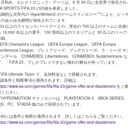
7 月初め、エレクトロニック・アーツは、9 月 30 日に全世界で発売され
EA SPORTS FIFA 23 の詳細を発表しました。
画期的な次世代の HyperMotion2 のゲームテクノロジー***により、ピッ
上のあらゆる瞬間が強化されています。
300 以上のライセンスパートナーとの、実在の 700 以上のチームに在籍
る 19,000 名以上の選手、100 箇所以上のスタジアムと 30 以上のリーグ
収録。
EFA Champions League、UEFA Europa League、UEFA Europa
Conference League、プレミアリーグ、ブンデスリーガ、ラ・リーガ サ
ンデール、CONMEBOL Libertadores、CONMEBOL Sudamericana な
ど、「FIFA 23」でしかプレイできない憧れの舞台が待っています。
FIFA Ultimate Team で、追加料金なしで搭載されます。
**諸条件と制限事項が適用されます。詳細は、
ttps://www.ea.com/games/fifa/fifa-23/game-offer-and-disclaimers
をご
照ください。
**HYPERMOTION テクノロジーは、PLAYSTATION 5、XBOX SERIES
X|S、PC、STADIA 版のみで採用されています。
予約には条件と制限が適用されます。詳しくはこちらをご覧ください。
ttps://www.ea.com/games/fifa/fifa-23/game-offer-and-disclaimers