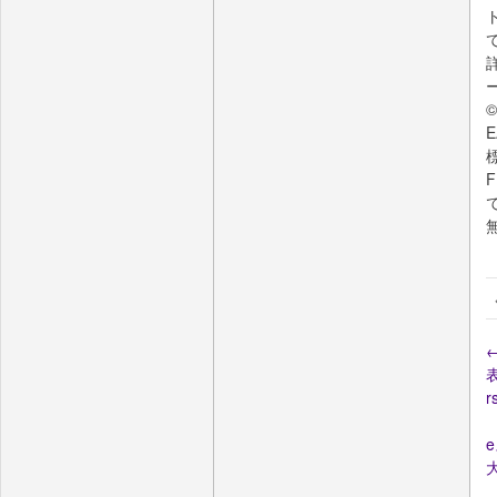
©
E
r