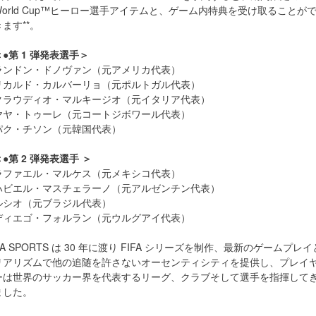
World Cup™ヒーロー選手アイテムと、ゲーム内特典を受け取ることが
きます**。
＜●第 1 弾発表選手＞
ランドン・ドノヴァン（元アメリカ代表）
リカルド・カルバーリョ（元ポルトガル代表）
クラウディオ・マルキージオ（元イタリア代表）
ヤヤ・トゥーレ（元コートジボワール代表）
パク・チソン（元韓国代表）
＜●第 2 弾発表選手 ＞
ラファエル・マルケス（元メキシコ代表）
ハビエル・マスチェラーノ（元アルゼンチン代表）
ルシオ（元ブラジル代表）
ディエゴ・フォルラン（元ウルグアイ代表）
EA SPORTS は 30 年に渡り FIFA シリーズを制作、最新のゲームプレイ
リアリズムで他の追随を許さないオーセンティシティを提供し、プレイ
ーは世界のサッカー界を代表するリーグ、クラブそして選手を指揮して
ました。