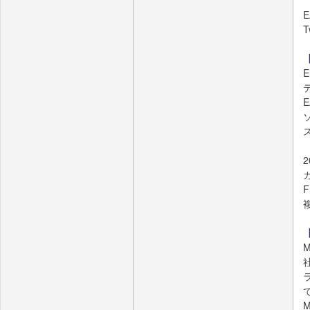
E
【
F
【
M