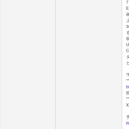
U
タ
*
h
*
h