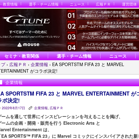
・教育情報
選手・チーム情報
ニュース
広報ＰＲ
運営団体
セミナ・教育関係
選手・チーム情報
ニュース
ップ
›
広報ＰＲ
›
企業情報
›
EA SPORTSTM FIFA 23 と MARVEL
TERTAINMENT がコラボ決定!
企業情報
EA SPORTSTM FIFA 23 と MARVEL ENTERTAINMENT が
ラボ決定!
2022年8月17日
企業情報
,
広報ＰＲ
P
K
ゲームを通して世界にインスピレーションを与えることを掲げ、
ゲームの企画・開発・販売を行う Electronic Arts と
arvel Entertainment は、
「EA SPORTS™ FIFA 23」に Marvel コミックにインスパイアされた新