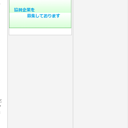
で
と
ヤ
き