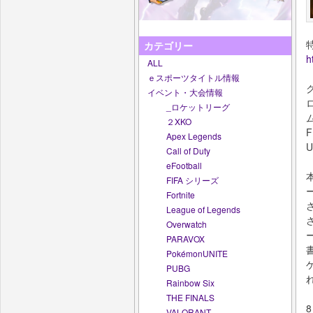
カテゴリー
h
ALL
ｅスポーツタイトル情報
イベント・大会情報
_ロケットリーグ
２XKO
Apex Legends
U
Call of Duty
eFootball
FIFA シリーズ
Fortnite
League of Legends
Overwatch
PARAVOX
PokémonUNITE
PUBG
Rainbow Six
THE FINALS
8
VALORANT