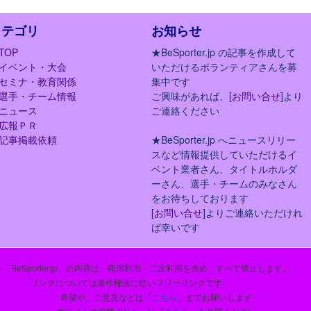
カテゴリ
お知らせ
TOP
★BeSporter.jp の記事を作成して
イベント・大会
いただけるボランティアさんを募
セミナ・教育関係
集中です
選手・チーム情報
ご興味があれば、[
お問い合せ
]より
ニュース
ご連絡ください
広報ＰＲ
記事掲載依頼
★BeSporter.jp へニュースリリー
スなど情報提供していただけるイ
ベント業者さん、タイトルホルダ
ーさん、選手・チームのみなさん
をお待ちしております
[
お問い合せ
]よりご連絡いただけれ
ば幸いです
「BeSporter.jp」の内容は、商用利用・二次利用を含め、すべて禁止します。
リンクについては著作権法に従いフリーリンクです。
希望や、ご意見などは「
こちら
」までお願いします