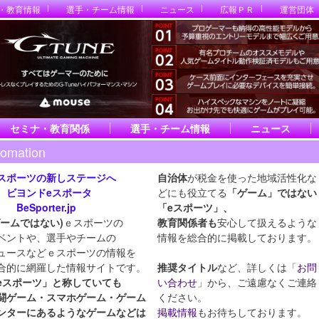
・教育情報
選手・チーム情報
ニュース
広報ＰＲ
運営団体
セミナ・教育関係
選手・チーム情報
ニュース
fomation
スポーツの新しステージへ
自治体
が税金を使った地域活性化な
ヨンドeスポータ
どにも役立てる
「ゲーム」ではない
eSporter.jp
「eスポーツ」
、
ゲームではない)
ｅスポーツの
教育関係者も
安心して扱えるような
ベントや、選手やチームの
情報を総合的に掲載しております。
ュースなどｅスポーツの情報を
合的に網羅した情報サイトです。
推奨タイトル
など、詳しくは「
お問
eスポーツ」と称していても
い合わせ
」から、ご遠慮なくご連絡
闘ゲーム・スマホ
ゲーム・ゲーム
ください。
ンターにあるようなゲームなどは
掲載情報
もお待ちしております。