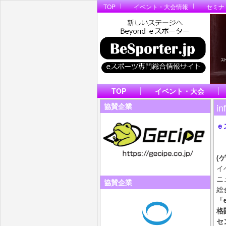
TOP
イベント・大会情報
セミナ
TOP
イベント・大会
in
協賛企業
ｅ
ビ
B
(
イ
ニ
協賛企業
総
「
格
セ