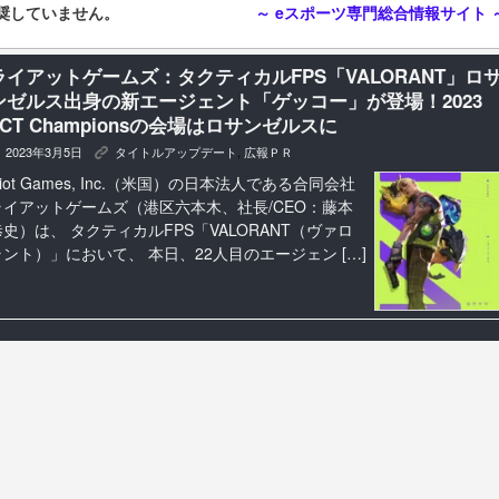
奨していません。
～ eスポーツ専門総合情報サイト 
ライアットゲームズ：タクティカルFPS「VALORANT」ロ
ンゼルス出身の新エージェント「ゲッコー」が登場！2023
VCT Championsの会場はロサンゼルスに
2023年3月5日
タイトルアップデート
,
広報ＰＲ
K
iot Games, Inc.（米国）の日本法人である合同会社
ライアットゲームズ（港区六本木、社長/CEO：藤本
恭史）は、 タクティカルFPS「VALORANT（ヴァロ
ラント）」において、 本日、22人目のエージェン […]