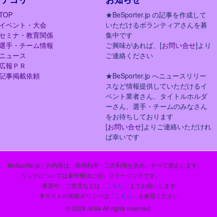
TOP
★BeSporter.jp の記事を作成して
イベント・大会
いただけるボランティアさんを募
セミナ・教育関係
集中です
選手・チーム情報
ご興味があれば、[
お問い合せ
]より
ニュース
ご連絡ください
広報ＰＲ
記事掲載依頼
★BeSporter.jp へニュースリリー
スなど情報提供していただけるイ
ベント業者さん、タイトルホルダ
ーさん、選手・チームのみなさん
をお待ちしております
[
お問い合せ
]よりご連絡いただけれ
ば幸いです
「BeSporter.jp」の内容は、商用利用・二次利用を含め、すべて禁止します。
リンクについては著作権法に従いフリーリンクです。
希望や、ご意見などは「
こちら
」までお願いします
本サイトの掲載ポリシーは「
こちら
」を参照ください
© 2026 JeSA All rights reserved.