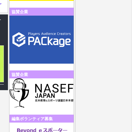
～
協賛企業
サ
協賛企業
編集ボランティア募集