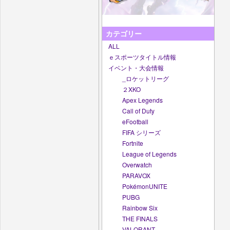
カテゴリー
ALL
ｅスポーツタイトル情報
イベント・大会情報
_ロケットリーグ
２XKO
Apex Legends
Call of Duty
eFootball
FIFA シリーズ
Fortnite
League of Legends
Overwatch
PARAVOX
PokémonUNITE
PUBG
Rainbow Six
THE FINALS
VALORANT