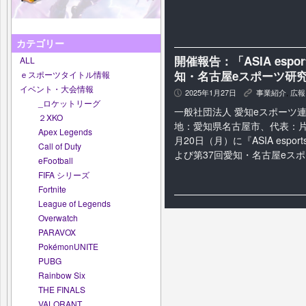
カテゴリー
開催報告：「ASIA espo
ALL
知・名古屋eスポーツ研
ｅスポーツタイトル情報
イベント・大会情報
2025年1月27日
事業紹介
,
広報
P
K
_ロケットリーグ
一般社団法人 愛知eスポーツ連
２XKO
地：愛知県名古屋市、代表：片桐
Apex Legends
月20日（月）に『ASIA espo
Call of Duty
よび第37回愛知・名古屋eスポー
eFootball
FIFA シリーズ
Fortnite
League of Legends
Overwatch
PARAVOX
PokémonUNITE
PUBG
Rainbow Six
THE FINALS
VALORANT