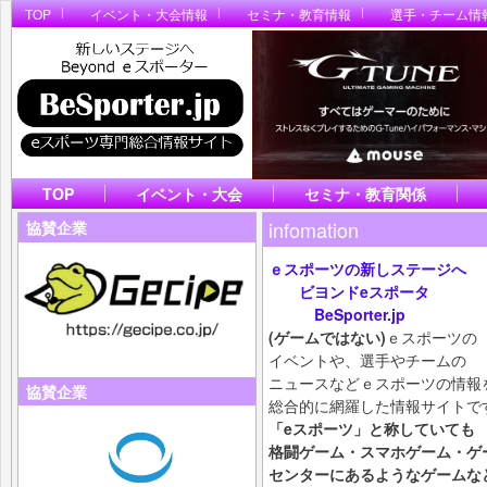
TOP
イベント・大会情報
セミナ・教育情報
選手・チーム情
TOP
イベント・大会
セミナ・教育関係
infomation
協賛企業
ｅスポーツの新しステージへ
ビヨンドeスポータ
BeSporter.jp
(ゲームではない)
ｅスポーツの
イベントや、選手やチームの
ニュースなどｅスポーツの情報
協賛企業
総合的に網羅した情報サイトで
「eスポーツ」と称していても
格闘ゲーム・スマホ
ゲーム・ゲ
センターにあるようなゲームな