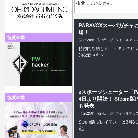
推奨していません。
PARAVOXスーパガチャ
場！
協賛企業
2025年1月27日
タイトルアッ
P
K
特徴的な柄とショッキングピ
的な新スキン
eスポーツシューター「PAR
協賛企業
4日より開始！ Steam
も発表
2025年1月27日
タイトルアッ
P
K
Steam版プレイテストは3月6日
定。