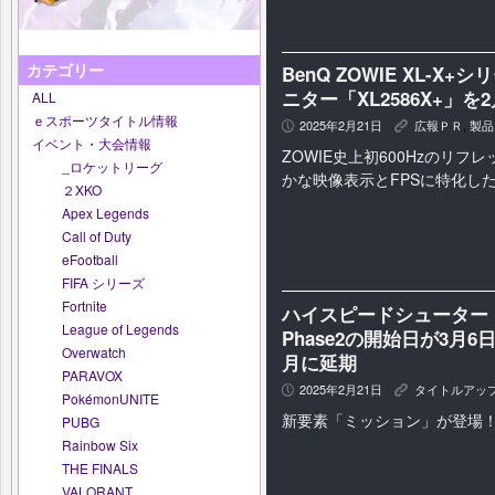
カテゴリー
BenQ ZOWIE XL-X+
ニター「XL2586X+」を
ALL
ｅスポーツタイトル情報
2025年2月21日
広報ＰＲ
,
製品
P
K
イベント・大会情報
ZOWIE史上初600Hzのリ
_ロケットリーグ
かな映像表示とFPSに特化し
２XKO
Apex Legends
Call of Duty
eFootball
FIFA シリーズ
Fortnite
ハイスピードシューター「P
League of Legends
Phase2の開始日が3月6
Overwatch
月に延期
PARAVOX
2025年2月21日
タイトルアッ
P
K
PokémonUNITE
新要素「ミッション」が登場
PUBG
Rainbow Six
THE FINALS
VALORANT