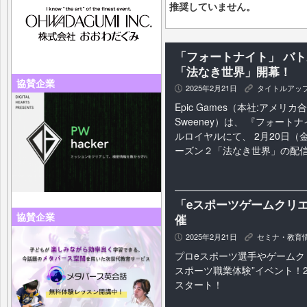
推奨していません。
「フォートナイト」 バト
「法なき世界」開幕！
協賛企業
2025年2月21日
タイトルアッ
P
K
Epic Games（本社:アメリカ合
Sweeney）は、 『フォートナイ
ルロイヤルにて、 2月20日（
ーズン２「法なき世界」の配信を
「eスポーツゲームクリ
協賛企業
催
2025年2月21日
セミナ・教育
P
K
プロeスポーツ選手やゲームク
スポーツ職業体験”イベント！2
スタート！