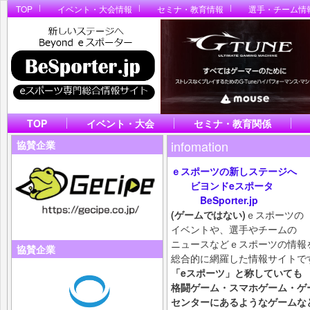
TOP
イベント・大会情報
セミナ・教育情報
選手・チーム情
TOP
イベント・大会
セミナ・教育関係
infomation
協賛企業
ｅスポーツの新しステージへ
ビヨンドeスポータ
BeSporter.jp
(ゲームではない)
ｅスポーツの
イベントや、選手やチームの
ニュースなどｅスポーツの情報
協賛企業
総合的に網羅した情報サイトで
「eスポーツ」と称していても
格闘ゲーム・スマホ
ゲーム・ゲ
センターにあるようなゲームな