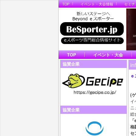
TOP
イベント・大会情報
セミナ
TOP
イベント・大会
in
協賛企業
ｅ
ビ
B
(
イ
ニ
協賛企業
総
「
格
セ