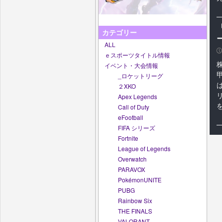
カテゴリー
ALL
P
ｅスポーツタイトル情報
イベント・大会情報
_ロケットリーグ
２XKO
Apex Legends
Call of Duty
eFootball
FIFA シリーズ
Fortnite
League of Legends
Overwatch
PARAVOX
PokémonUNITE
PUBG
Rainbow Six
THE FINALS
VALORANT