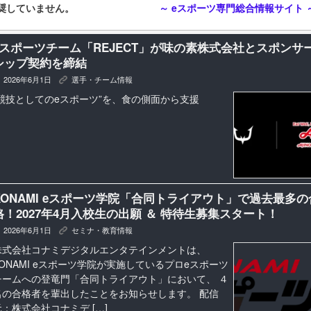
奨していません。
～ eスポーツ専門総合情報サイト 
eスポーツチーム「REJECT」が味の素株式会社とスポンサ
シップ契約を締結
2026年6月1日
選手・チーム情報
K
“競技としてのeスポーツ”を、食の側面から支援
KONAMI eスポーツ学院「合同トライアウト」で過去最多の
格！2027年4月入校生の出願 ＆ 特待生募集スタート！
2026年6月1日
セミナ・教育情報
K
株式会社コナミデジタルエンタテインメントは、
KONAMI eスポーツ学院が実施しているプロeスポーツ
チームへの登竜門「合同トライアウト」において、 ４
名の合格者を輩出したことをお知らせします。 配信
元：株式会社コナミデ […]