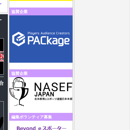
～
協賛企業
ー
協賛企業
合
編集ボランティア募集