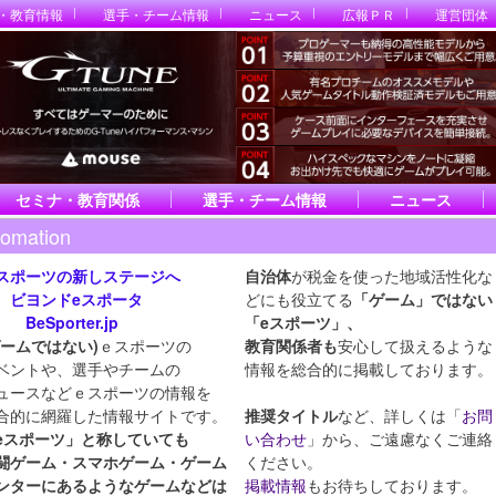
・教育情報
選手・チーム情報
ニュース
広報ＰＲ
運営団体
セミナ・教育関係
選手・チーム情報
ニュース
fomation
スポーツの新しステージへ
自治体
が税金を使った地域活性化な
ヨンドeスポータ
どにも役立てる
「ゲーム」ではない
eSporter.jp
「eスポーツ」
、
ゲームではない)
ｅスポーツの
教育関係者も
安心して扱えるような
ベントや、選手やチームの
情報を総合的に掲載しております。
ュースなどｅスポーツの情報を
合的に網羅した情報サイトです。
推奨タイトル
など、詳しくは「
お問
eスポーツ」と称していても
い合わせ
」から、ご遠慮なくご連絡
闘ゲーム・スマホ
ゲーム・ゲーム
ください。
ンターにあるようなゲームなどは
掲載情報
もお待ちしております。