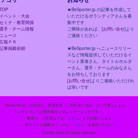
TOP
★BeSporter.jp の記事を作成して
イベント・大会
いただけるボランティアさんを募
セミナ・教育関係
集中です
選手・チーム情報
ご興味があれば、[
お問い合せ
]より
ニュース
ご連絡ください
広報ＰＲ
記事掲載依頼
★BeSporter.jp へニュースリリー
スなど情報提供していただけるイ
ベント業者さん、タイトルホルダ
ーさん、選手・チームのみなさん
をお待ちしております
[
お問い合せ
]よりご連絡いただけれ
ば幸いです
「BeSporter.jp」の内容は、商用利用・二次利用を含め、すべて禁止します。
リンクについては著作権法に従いフリーリンクです。
希望や、ご意見などは「
こちら
」までお願いします
本サイトの掲載ポリシーは「
こちら
」を参照ください
© 2026 JeSA All rights reserved.