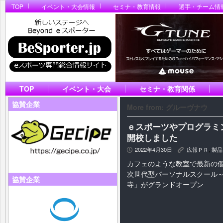
TOP
イベント・大会情報
セミナ・教育情報
選手・チーム情
TOP
イベント・大会
セミナ・教育関係
協賛企業
More from: グルーヴナウ
ｅスポーツやプログラミ
開校しました
2022年4月30日
広報ＰＲ
,
製品
P
K
カフェのような教室で最新の
次世代型パーソナルスクール
協賛企業
寺」がグランドオープン