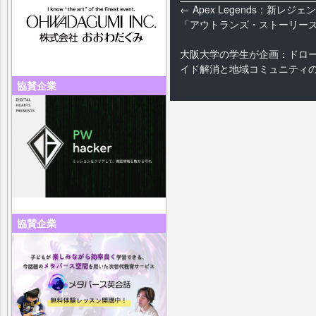
←
Apex Legends：新
「アウトランズ・ストーリー
大阪大学の学生が企画：ドロ
イド解消と地域コミュニティ
協賛企業
協賛企業