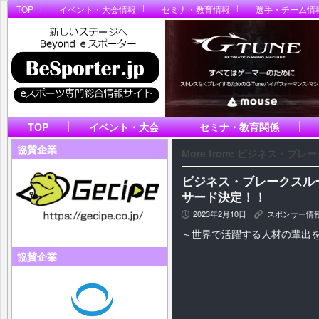
TOP
イベント・大会情報
セミナ・教育情報
選手・チーム情
TOP
イベント・大会
セミナ・教育関係
協賛企業
More from: ビジネス・ブレ
ビジネス・ブレークスルー大
サード決定！！
2023年2月10日
スポンサー情
P
K
～世界で活躍する人材の輩出
協賛企業