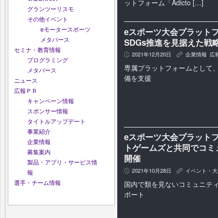
ットフォーム「Adicto […]
グランツーリスモ
その他イベント
eモータースポーツ
eスポーツ大会プラットフォ
メタバース
SDGs推進を見据えた戦
セミナ・教育情報
2021年12月20日
企業情報
,
広
P
K
プログラミング
専属プラットフォームとして
メタバース
備を支援
ニュース
広報ＰＲ
キャンペーン情報
スポンサー情報
タイトルアップデート
事業紹介
eスポーツ大会プラットフォ
企業情報
トゲームズと共同でコミ
募集案内
開催
製品・アプリ・サービス情
2021年10月28日
イベント・大
P
K
報
選手・チーム情報
国内で類を見ないコミュニティ
ポート