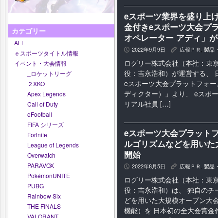
eスポーツ業界を盛り上げ
金付きeスポーツ大会プラット
カテゴリー
オペレーター アディ」
ALL
2022年9月9日
広報ＰＲ
,
製品
P
K
ｅスポーツタイトル情報
ログリー株式会社（本社：東
イベント・大会情報
役：吉永浩和）が運営する、 
_ロケットリーグ
eスポーツ大会プラットフォームAdi
２XKO
ディクター）」より、 eスポ
Apex Legends
リアル社員 […]
Call of Duty
eFootball
FIFA シリーズ
eスポーツ大会プラットフォ
Fortnite
ルゴリズムなどを用いた
League of Legends
開始
Overwatch
PARAVOX
2022年8月5日
広報ＰＲ
,
製品
P
K
PokémonUNITE
ログリー株式会社（本社：東
PUBG
役：吉永浩和）は、 独自のチ
Rainbow Six
どを用いた大規模オープン大
THE FINALS
機能）を 日本初の全大会賞金
VALORANT