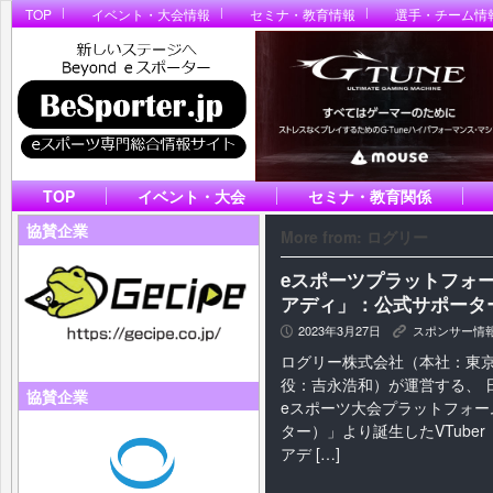
TOP
イベント・大会情報
セミナ・教育情報
選手・チーム情
TOP
イベント・大会
セミナ・教育関係
協賛企業
More from: ログリー
eスポーツプラットフォームA
アディ」：公式サポータ
2023年3月27日
スポンサー情
P
K
ログリー株式会社（本社：東
役：吉永浩和）が運営する、 
協賛企業
eスポーツ大会プラットフォーム「
ター）」より誕生したVTuber「A
アデ […]