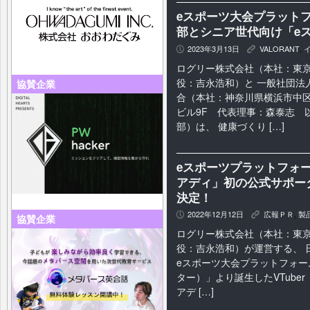
eスポーツ大会プラットフォ
部とシニア世代向け「e
2023年3月13日
VALORANT
,
P
K
ログリー株式会社（本社：東
役：吉永浩和）と 一般社団法
協賛企業
合（本社：神奈川県横浜市中区桜
ビル9F 代表理事：森泰志 以
部）は、 健康づくり […]
eスポーツプラットフォームA
アディ」初の公式サポー
決定！
2022年12月12日
広報ＰＲ
,
製
P
K
協賛企業
ログリー株式会社（本社：東
役：吉永浩和）が運営する、 
eスポーツ大会プラットフォーム「
ター）」より誕生したVTuber「A
アデ […]