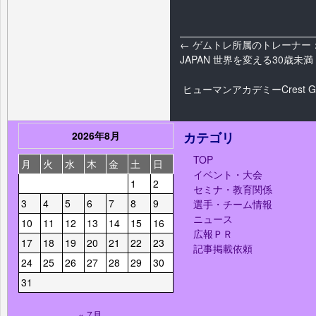
←
ゲムトレ所属のトレーナー：
JAPAN 世界を変える30歳未満
ヒューマンアカデミーCrest 
2026年8月
カテゴリ
TOP
月
火
水
木
金
土
日
イベント・大会
1
2
セミナ・教育関係
3
4
5
6
7
8
9
選手・チーム情報
ニュース
10
11
12
13
14
15
16
広報ＰＲ
17
18
19
20
21
22
23
記事掲載依頼
24
25
26
27
28
29
30
31
« 7月