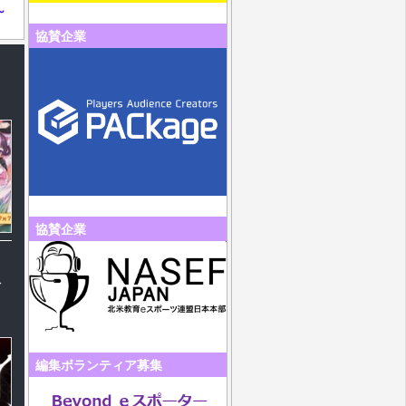
～
協賛企業
協賛企業
ベ
編集ボランティア募集