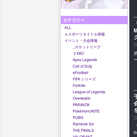
カテゴリー
ALL
ｅスポーツタイトル情報
イベント・大会情報
P
_ロケットリーグ
２XKO
Apex Legends
Call of Duty
eFootball
FIFA シリーズ
Fortnite
League of Legends
Overwatch
PARAVOX
PokémonUNITE
PUBG
P
Rainbow Six
「
THE FINALS
t
VALORANT