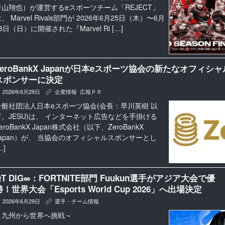
甲山翔也）が運営するeスポーツチーム「REJECT」
、 Marvel Rivals部門が 2026年6月25日（木）〜6月
8日（日）に開催された『Marvel Ri […]
ZeroBankX Japanが日本eスポーツ協会の新たなオフィシャ
スポンサーに決定
2026年6月29日
企業情報
,
広報ＰＲ
K
一般社団法人日本eスポーツ協会(会長：早川英樹 以
下、JESU)は、 インターネット広告などを手掛ける
eroBankX Japan株式会社（以下、ZeroBankX
Japan）が、 当協会のオフィシャルスポンサーとし
…]
QT DIG∞：FORTNITE部門 Fuukun選手がアジア大会で優
勝！世界大会「Esports World Cup 2026」へ出場決定
2026年6月29日
選手・チーム情報
K
～九州から世界へ挑戦～