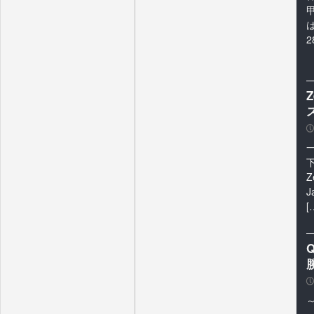
は
2
P
Z
[
P