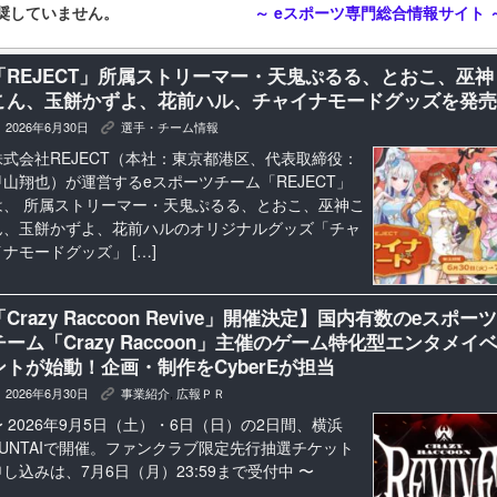
奨していません。
～ eスポーツ専門総合情報サイト 
「REJECT」所属ストリーマー・天鬼ぷるる、とおこ、巫神
こん、玉餅かずよ、花前ハル、チャイナモードグッズを発売
2026年6月30日
選手・チーム情報
K
株式会社REJECT（本社：東京都港区、代表取締役：
甲山翔也）が運営するeスポーツチーム「REJECT」
は、 所属ストリーマー・天鬼ぷるる、とおこ、巫神こ
ん、玉餅かずよ、花前ハルのオリジナルグッズ「チャ
イナモードグッズ」 […]
「Crazy Raccoon Revive」開催決定】国内有数のeスポーツ
チーム「Crazy Raccoon」主催のゲーム特化型エンタメイ
ントが始動！企画・制作をCyberEが担当
2026年6月30日
事業紹介
,
広報ＰＲ
K
〜 2026年9月5日（土）・6日（日）の2日間、横浜
BUNTAIで開催。ファンクラブ限定先行抽選チケット
申し込みは、7月6日（月）23:59まで受付中 〜