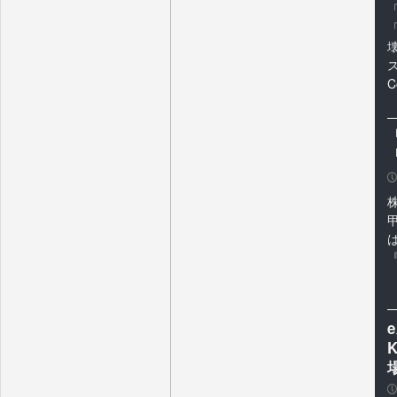
ス
C
「
P
『
K
P