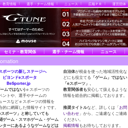
・教育情報
選手・チーム情報
ニュース
広報ＰＲ
運営団体
セミナ・教育関係
選手・チーム情報
ニュース
fomation
スポーツの新しステージへ
自治体
が税金を使った地域活性化な
ヨンドeスポータ
どにも役立てる
「ゲーム」ではない
eSporter.jp
「eスポーツ」
、
ゲームではない)
ｅスポーツの
教育関係者も
安心して扱えるような
ベントや、選手やチームの
情報を総合的に掲載しております。
ュースなどｅスポーツの情報を
合的に網羅した情報サイトです。
推奨タイトル
など、詳しくは「
お問
eスポーツ」と称していても
い合わせ
」から、ご遠慮なくご連絡
闘ゲーム・スマホ
ゲーム・ゲーム
ください。
ンターにあるようなゲームなどは
掲載情報
もお待ちしております。