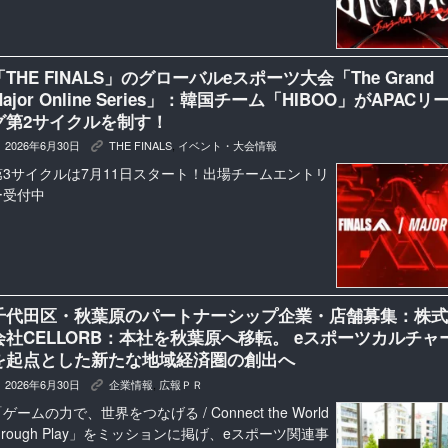
「THE FINALS」のグローバルeスポーツ大会「The Grand
Major Online Series」：韓国チーム「HIBOO」がAPACリ
グ第2サイクルを制す！
2026年6月30日
THE FINALS
,
イベント・大会情報
K
第3サイクルは7月11日スタート！出場チームエントリ
ー受付中
千代田区・秋葉原のパートナーシップ企業・店舗募集：株式
会社CELLORB：本社を秋葉原へ移転。 eスポーツカルチャ
を起点とした新たな地域経済圏の創出へ
2026年6月30日
企業情報
,
広報ＰＲ
K
ゲームの力で、世界をつなげる / Connect the World
hrough Play」をミッションに掲げ、eスポーツ関連事