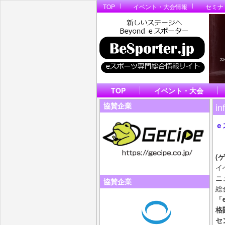
TOP
イベント・大会情報
セミナ
TOP
イベント・大会
in
協賛企業
ｅ
ビ
B
(
イ
ニ
協賛企業
総
「
格
セ