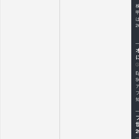
は
2
P
E
知