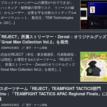
「ブロックチェーンゲームの運用が1分でできる!」
「ハッキング・秘密鍵の管理リスク、リソースの破
壊」からユーザー、企業を守る分散カストディアルe
ポーツウォレット。 配信元：TEM Technologies
o. (20 […]
「REJECT」所属ストリーマー・Zerost：オリジナルグッズ
Great Man Collection Vol.2」を発売
2026年6月28日
選手・チーム情報
K
株式会社REJECT（本社：東京都港区、代表取締役：
甲山翔也）が運営するeスポーツチーム「REJECT」
は、 所属ストリーマー・Zerostのオリジナルグッズ
Great Man Collection Vol.2』を発売 […]
eスポーツチーム「REJECT」TEAMFIGHT TACTICS部門
inu：「TEAMFIGHT TACTICS APAC Regional Finals」
場
2026年6月26日
選手・チーム情報
K