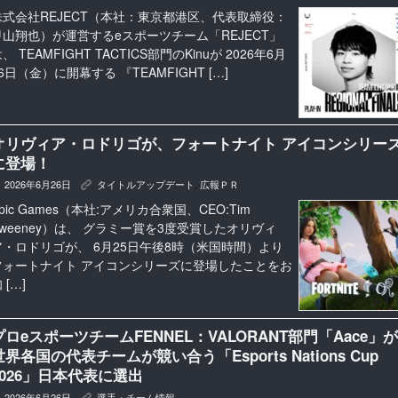
株式会社REJECT（本社：東京都港区、代表取締役：
甲山翔也）が運営するeスポーツチーム「REJECT」
、 TEAMFIGHT TACTICS部門のKinuが 2026年6月
6日（金）に開幕する 『TEAMFIGHT […]
オリヴィア・ロドリゴが、フォートナイト アイコンシリー
に登場！
2026年6月26日
タイトルアップデート
,
広報ＰＲ
K
pic Games（本社:アメリカ合衆国、CEO:Tim
Sweeney）は、 グラミー賞を3度受賞したオリヴィ
ア・ロドリゴが、 6月25日午後8時（米国時間）より
フォートナイト アイコンシリーズに登場したことをお
 […]
プロeスポーツチームFENNEL：VALORANT部門「Aace」が
世界各国の代表チームが競い合う「Esports Nations Cup
2026」日本代表に選出
2026年6月26日
選手・チーム情報