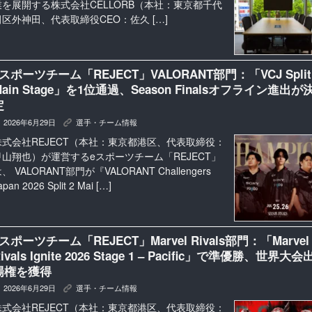
業を展開する株式会社CELLORB（本社：東京都千代
田区外神田、代表取締役CEO：佐久 […]
eスポーツチーム「REJECT」VALORANT部門：「VCJ Split
Main Stage」を1位通過、Season Finalsオフライン進出が
定
2026年6月29日
選手・チーム情報
K
株式会社REJECT（本社：東京都港区、代表取締役：
甲山翔也）が運営するeスポーツチーム「REJECT」
、 VALORANT部門が『VALORANT Challengers
apan 2026 Split 2 Mai […]
eスポーツチーム「REJECT」Marvel Rivals部門：「Marvel
ivals Ignite 2026 Stage 1 – Pacific」で準優勝、世界大会
場権を獲得
2026年6月29日
選手・チーム情報
K
株式会社REJECT（本社：東京都港区、代表取締役：