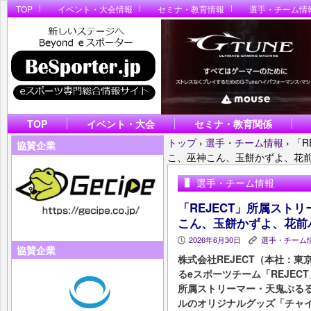
TOP
イベント・大会情報
セミナ・教育情報
選手・チーム情
TOP
イベント・大会
セミナ・教育関係
トップ
›
選手・チーム情報
›
「R
協賛企業
こ、巫神こん、玉餅かずよ、花
選手・チーム情報
「REJECT」所属スト
こん、玉餅かずよ、花前
2026年6月30日
選手・チーム
P
K
協賛企業
株式会社REJECT（本社：
るeスポーツチーム「REJEC
所属ストリーマー・天鬼ぷる
ルのオリジナルグッズ「チャ