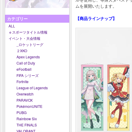
ムを展開いたします。
【商品ラインナップ】
カテゴリー
ALL
ｅスポーツタイトル情報
イベント・大会情報
_ロケットリーグ
２XKO
Apex Legends
Call of Duty
eFootball
FIFA シリーズ
Fortnite
League of Legends
Overwatch
PARAVOX
PokémonUNITE
PUBG
Rainbow Six
THE FINALS
VALORANT