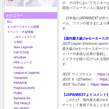
が、その中においてモニター
競技パフォーマンスに直結す
カテゴリー
日本発のJAPANNEXTが
ALL
ーム、ファンの皆さまにより
ｅスポーツタイトル情報
す。
イベント・大会情報
_ロケットリーグ
【国内最大級のeモータースポ
２XKO
JEGT(Japan Electronic s
Apex Legends
最大級のeモータースポーツ
Call of Duty
イバーや多様な企業が参戦し
eFootball
とドラマが繰り広げられる国
FIFA シリーズ
す。
Fortnite
League of Legends
JEGT ウェブサイト ：
https:/
Overwatch
JEGT X（旧Twitter） ：
https
PARAVOX
JEGT YouTube ：
https://ww
PokémonUNITE
PUBG
【JAPANNEXTよりコメント
Rainbow Six
この​たび、​国内最大級の​eモ
THE FINALS
ナーと​して​参画できる​ことを​
VALORANT