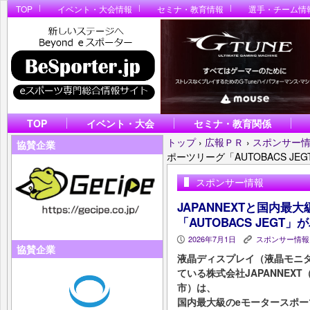
TOP
イベント・大会情報
セミナ・教育情報
選手・チーム情
TOP
イベント・大会
セミナ・教育関係
トップ
›
広報ＰＲ
›
スポンサー
協賛企業
ポーツリーグ「AUTOBACS J
スポンサー情報
JAPANNEXTと国内最
「AUTOBACS JEG
2026年7月1日
スポンサー情報
P
K
協賛企業
液晶ディスプレイ（液晶モニ
ている株式会社JAPANNE
市）は、
国内最大級のeモータースポーツリ