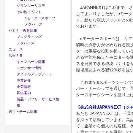
グランツーリスモ
JAPANNEXTは​これまで、​
その他イベント
して​まいりましたが、​eモー
eモータースポーツ
す。​新たな​競技ジャンルとの​出
メタバース
ております。​
セミナ・教育情報
プログラミング
eモータースポーツは、​リアル
メタバース
瞬時の​判断力が​求められる​競
ニュース
ターは​重要な​役割を​担っていま
広報ＰＲ
れる​性能を​備えた​モニターを​
キャンペーン情報
スを​発揮できる​環境づくりを​
スポンサー情報
臨場感​あ​ふれる​観戦体験を​提
タイトルアップデート
事業紹介
これまで​eスポーツシーンで​培
企業情報
パートナーシップを​通じて、​選
募集案内
タースポーツシーンを​盛り上げ
製品・アプリ・サービス情
報
【株式会社JAPANNEXT（
選手・チーム情報
私たち JAPANNEXT は
を持って活動しています。高
て、企業から個人のお客様、
り豊かにすることを目指して