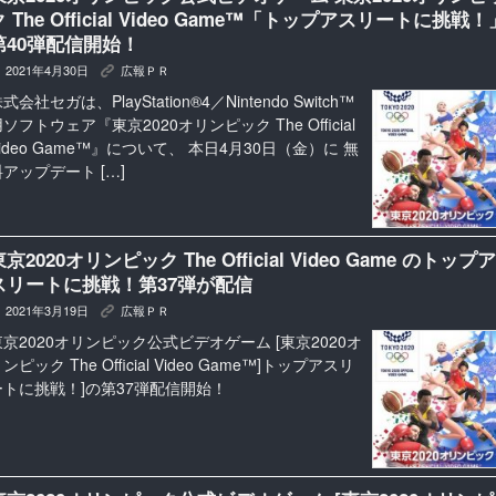
ク The Official Video Game™「トップアスリートに挑戦！
第40弾配信開始！
2021年4月30日
広報ＰＲ
K
式会社セガは、PlayStation®4／Nintendo Switch™
ソフトウェア『東京2020オリンピック The Official
ideo Game™』について、 本日4月30日（金）に 無
料アップデート […]
京2020オリンピック The Official Video Game のトップア
スリートに挑戦！第37弾が配信
2021年3月19日
広報ＰＲ
K
東京2020オリンピック公式ビデオゲーム [東京2020オ
ンピック The Official Video Game™]トップアスリ
ートに挑戦！]の第37弾配信開始！