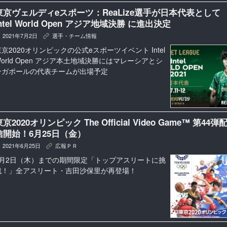
東京ヴェルディeスポーツ：ReaLize選手が日本代表として
Intel World Open アジア地域決勝 に進出決定
2021年7月2日
選手・チーム情報
K
東京2020オリンピックの公式eスポーツイベント Intel
World Open アジア本土地域決勝にはマレーシアとシ
ンガポールの代表チームが出場予定
京2020オリンピック The Official Video Game™ 第44弾
信開始！6月25日（金）
2021年6月25日
広報ＰＲ
K
9月2日（木）までの期間限定「トップアスリートに挑
戦！」全アスリート・吉田沙保里が再登場！