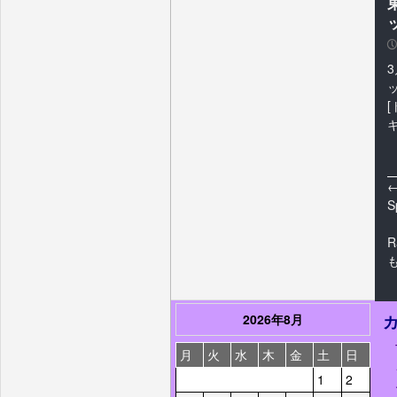
ッ
P
S
R
2026年8月
月
火
水
木
金
土
日
1
2