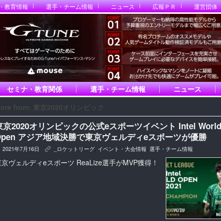
・教育情報
選手・チーム情報
ニュース
広報ＰＲ
運営団体
セミナ・教育関係
選手・チーム情報
ニュース
ore from: 東京2020オリンピック
東京2020オリンピックの公式eスポーツイベント Intel Worl
Open アジア地域決勝で東京ヴェルディeスポーツが優勝
2021年7月16日
_ロケットリーグ
,
イベント・大会情報
,
選手・チーム情報
K
東京ヴェルディeスポーツ ReaLize選手がMVP獲得！