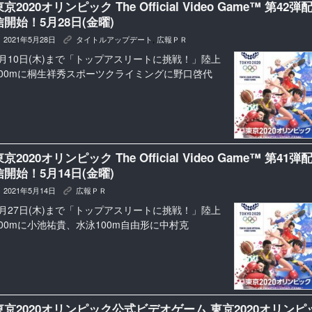
京2020オリンピック The Official Video Game™ 第42弾
信開始！5月28日(金曜)
2021年5月28日
タイトルアップデート
,
広報ＰＲ
K
6月10日(木)まで「トップアスリートに挑戦！」陸上
100mに桐生祥秀スポーツクライミングに野口啓代
京2020オリンピック The Official Video Game™ 第41弾
信開始！5月14日(金曜)
2021年5月14日
広報ＰＲ
K
5月27日(木)まで「トップアスリートに挑戦！」陸上
100mに小池祐貴、水泳100m自由形に中村克
東京2020オリンピック公式ビデオゲーム 東京2020オリンピ