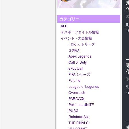
東
P
カテゴリー
ALL
ｅスポーツタイトル情報
イベント・大会情報
_ロケットリーグ
２XKO
Apex Legends
Call of Duty
東
eFootball
FIFA シリーズ
P
Fortnite
League of Legends
Overwatch
PARAVOX
PokémonUNITE
PUBG
Rainbow Six
THE FINALS
VALORANT