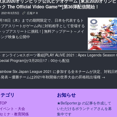
東京2020オリンピック公式ビデオゲーム [東京2020オリンピ
ク The Official Video Game™]第36弾配信開始！
2021年3月5日
広報ＰＲ
K
3月18日（木）までの期間限定で、日本を代表するト
ップアスリートがゲーム内に対戦相手として登場する
[トップアスリートに挑戦！] 無料アップデート～メイ
キング映像も公開中
←
オンラインeスポーツ番組[PLAY ALIVE 2021 : Apex Legends Season 
pecial Program]が3月20日17：00から配信
ainbow Six Japan League 2021 に参加する全８チームが決定、対戦日
も発表～優勝チームは2021年秋開催の世界大会の昇格戦出場権
→
カテゴリ
お知らせ
TOP
★BeSporter.jp の記事を作成して
イベント・大会
いただけるボランティアさんを募
セミナ・教育関係
集中です