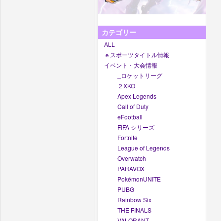
カテゴリー
ALL
ｅスポーツタイトル情報
イベント・大会情報
_ロケットリーグ
２XKO
Apex Legends
Call of Duty
eFootball
FIFA シリーズ
Fortnite
League of Legends
Overwatch
PARAVOX
PokémonUNITE
PUBG
Rainbow Six
THE FINALS
VALORANT