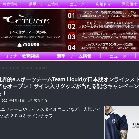
・教育情報
選手・チーム情報
ニュース
広報ＰＲ
運営団体
セミナ・教育関係
選手・チーム情報
ニュース
ore from: Team Liquid
世界的eスポーツチームTeam Liquidが日本版オンラインス
アをオープン！サイン入りグッズが当たる記念キャンペーン
も！
2021年6月16日
広報ＰＲ
K
ユニフォームやライフスタイルウェアなど、人気アイ
テム約２０点をラインナップ