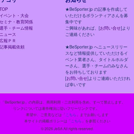
TOP
★BeSporter.jp の記事を作成して
イベント・大会
いただけるボランティアさんを募
セミナ・教育関係
集中です
選手・チーム情報
ご興味があれば、[
お問い合せ
]より
ニュース
ご連絡ください
広報ＰＲ
記事掲載依頼
★BeSporter.jp へニュースリリー
スなど情報提供していただけるイ
ベント業者さん、タイトルホルダ
ーさん、選手・チームのみなさん
をお待ちしております
[
お問い合せ
]よりご連絡いただけれ
ば幸いです
「BeSporter.jp」の内容は、商用利用・二次利用を含め、すべて禁止します。
リンクについては著作権法に従いフリーリンクです。
希望や、ご意見などは「
こちら
」までお願いします
本サイトの掲載ポリシーは「
こちら
」を参照ください
© 2026 JeSA All rights reserved.