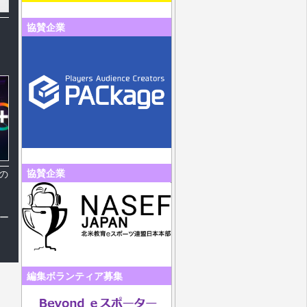
協賛企業
協賛企業
への
ー
編集ボランティア募集