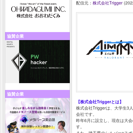
配信元：
株式会社Trigger
(202
協賛企業
協賛企業
【株式会社Triggerとは】
株式会社Triggerは、大学
会社です。
昨年6月に設立し、現在は大
す。
また、埼玉県のシルバーeス