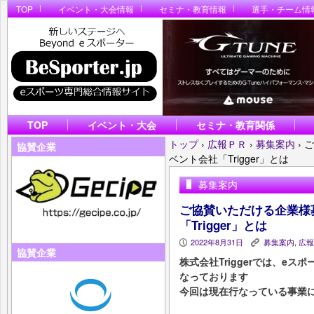
TOP
イベント・大会情報
セミナ・教育情報
選手・チーム情
TOP
イベント・大会
セミナ・教育関係
トップ
›
広報ＰＲ
›
募集案内
›
ご
協賛企業
ベント会社「Trigger」とは
募集案内
ご協賛いただける企業様
「Trigger」とは
2022年8月31日
募集案内
,
広報
P
K
協賛企業
株式会社Triggerでは、e
なっております
今回は現在行なっている事業