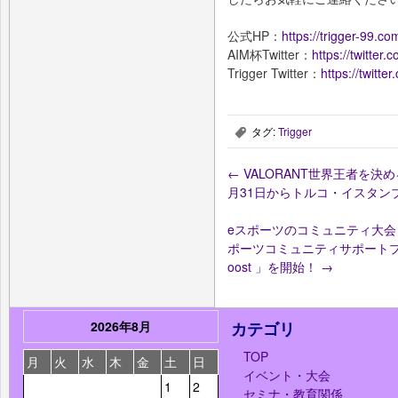
公式HP：
https://trigger-99.co
AIM杯Twitter：
https://twitt
Trigger Twitter：
https://twitte
タグ:
Trigger
,
←
VALORANT世界王者を決める「2
月31日からトルコ・イスタン
eスポーツのコミュニティ大会
ポーツコミュニティサポートプログ
oost 」を開始！
→
2026年8月
カテゴリ
TOP
月
火
水
木
金
土
日
イベント・大会
1
2
セミナ・教育関係