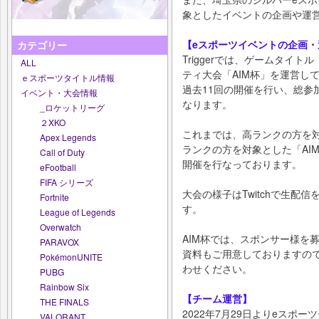
象としたイベントの企画や運
【eスポーツイベントの企画・
カテゴリー
Triggerでは、ゲームタイト
ALL
ティ大会「AIM杯」を運営し
ｅスポーツタイトル情報
過去11回の開催を行い、総参加者
イベント・大会情報
なります。
_ロケットリーグ
２XKO
これまでは、高ランクの方を対
Apex Legends
ランクの方を対象とした「AIM杯 
Call of Duty
開催を行なっております。
eFootball
FIFA シリーズ
大会の様子はTwitchで生配信
Fortnite
す。
League of Legends
Overwatch
AIM杯では、スポンサー様を
PARAVOX
資料もご用意しておりますの
PokémonUNITE
わせください。
PUBG
Rainbow Six
【チーム運営】
THE FINALS
2022年7月29日よりeスポーツチ
VALORANT