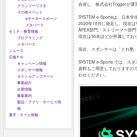
合併し、株式会社Triggerが
グランツーリスモ
その他イベント
SYSTEM e-Sportsは、日
eモータースポーツ
2020年10月に発足し、現在はVAL
メタバース
APEX部門、ストリーマー部
セミナ・教育情報
現在は30名ほどが所属してお
プログラミング
メタバース
現在、スポンサーは「とれ塾」
ニュース
広報ＰＲ
SYSTEM e-Sports で
キャンペーン情報
資料もご用意しておりますの
スポンサー情報
わせください。
タイトルアップデート
事業紹介
企業情報
募集案内
製品・アプリ・サービス情
報
選手・チーム情報