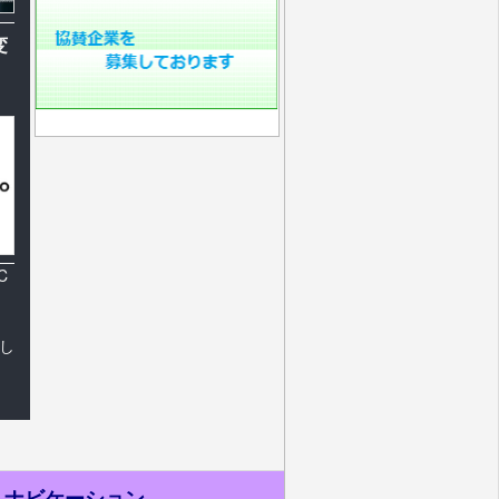
変
C
し
ナビケーション