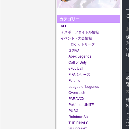
カテゴリー
ALL
P
ｅスポーツタイトル情報
イベント・大会情報
_ロケットリーグ
２XKO
社
Apex Legends
Call of Duty
eFootball
FIFA シリーズ
Fortnite
League of Legends
P
Overwatch
PARAVOX
株
PokémonUNITE
PUBG
Rainbow Six
THE FINALS
短
VALORANT