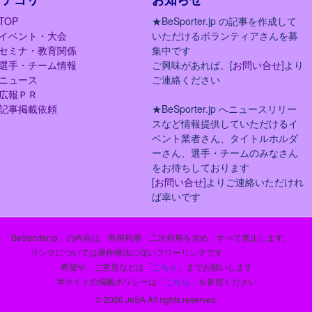
TOP
★BeSporter.jp の記事を作成して
イベント・大会
いただけるボランティアさんを募
セミナ・教育関係
集中です
選手・チーム情報
ご興味があれば、[
お問い合せ
]より
ニュース
ご連絡ください
広報ＰＲ
記事掲載依頼
★BeSporter.jp へニュースリリー
スなど情報提供していただけるイ
ベント業者さん、タイトルホルダ
ーさん、選手・チームのみなさん
をお待ちしております
[
お問い合せ
]よりご連絡いただけれ
ば幸いです
「BeSporter.jp」の内容は、商用利用・二次利用を含め、すべて禁止します。
リンクについては著作権法に従いフリーリンクです。
希望や、ご意見などは「
こちら
」までお願いします
本サイトの掲載ポリシーは「
こちら
」を参照ください
© 2026 JeSA All rights reserved.