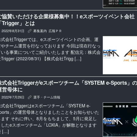
ご協賛いただける企業様募集中！！eスポーツイベント会社
「Trigger」とは
2022年8月31日
募集案内
,
広報ＰＲ
K
株式会社Triggerでは、eスポーツイベントの企画、運
営やチーム運営を行なっております 今回は現在行なっ
ている事業についてご紹介いたします 配信元：株式会
Trigger (2022/08/31) 【株式会社Trigg […]
株式会社Triggerがeスポーツチーム「SYSTEM e-Sports」
運営母体に
2022年7月29日
選手・チーム情報
K
式会社Triggerはeスポーツチーム「SYSTEM e-
Sports」の運営母体となりましたことをお知らせいた
します それに伴い、8月をもちまして、5月に発足し
ましたeスポーツチーム「LOXIA」が解散となります
 […]