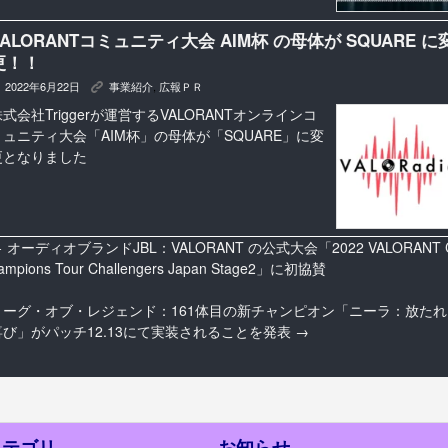
VALORANTコミュニティ大会 AIM杯 の母体が SQUARE に
更！！
2022年6月22日
事業紹介
,
広報ＰＲ
K
式会社Triggerが運営するVALORANTオンラインコ
ミュニティ大会「AIM杯」の母体が「SQUARE」に変
更となりました
←
オーディオブランドJBL：VALORANT の公式大会「2022 VALORANT 
ampions Tour Challengers Japan Stage2」に初協賛
リーグ・オブ・レジェンド：161体目の新チャンピオン「ニーラ：放たれ
喜び」がパッチ12.13にて実装されることを発表
→
カテゴリ
お知らせ