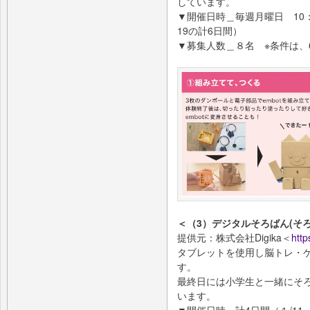
しています。
▼開催日時＿毎週月曜日 10：00
19の計6日間）
▼募集人数＿８名 ※条件は、
＜（3）デジタルそろばん(そろ
提供元：株式会社Digika＜
http
タブレットを使用し脳トレ・
す。
最終日には小学生と一緒にそ
います。
▼開催日時＿計4日間（１/11、1