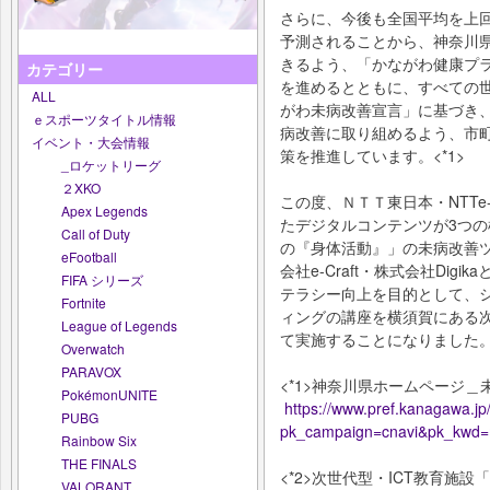
さらに、今後も全国平均を上
予測されることから、神奈川
きるよう、「かながわ健康プラ
カテゴリー
を進めるとともに、すべての
ALL
がわ未病改善宣言」に基づき
ｅスポーツタイトル情報
病改善に取り組めるよう、市
イベント・大会情報
策を推進しています。<*1>
_ロケットリーグ
２XKO
この度、ＮＴＴ東日本・NTTe-
Apex Legends
たデジタルコンテンツが3つ
Call of Duty
の『身体活動』」の未病改善
eFootball
会社e-Craft・株式会社Di
FIFA シリーズ
テラシー向上を目的として、
Fortnite
ィングの講座を横須賀にある次世
League of Legends
て実施することになりました
Overwatch
PARAVOX
<*1>神奈川県ホームページ＿
PokémonUNITE
https://www.pref.kanagawa.jp
PUBG
pk_campaign=cnavi&pk_kwd
Rainbow Six
THE FINALS
<*2>次世代型・ICT教育施設
VALORANT