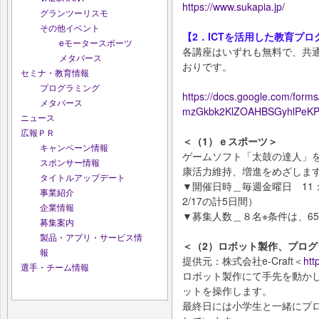
https://www.sukapia.jp/
グランツーリスモ
その他イベント
【2．ICTを活用した教育プ
eモータースポーツ
各講座はいずれも無料で、共
メタバース
おりです。
セミナ・教育情報
プログラミング
https://docs.google.com/for
メタバース
mzGkbk2KlZOAHBSGyhlPeKP
ニュース
広報ＰＲ
＜（1）ｅスポーツ＞
キャンペーン情報
ゲームソフト「太鼓の達人」
スポンサー情報
康活力維持、増進をめざしま
タイトルアップデート
▼開催日時＿毎週金曜日 11：00～
事業紹介
2/17の計5日間）
企業情報
▼募集人数＿８名※条件は、6
募集案内
製品・アプリ・サービス情
＜（2）ロボット製作、プロ
報
提供元：株式会社e-Craft＜
htt
選手・チーム情報
ロボット製作にて手先を動か
ットを操作します。
最終日には小学生と一緒にプ