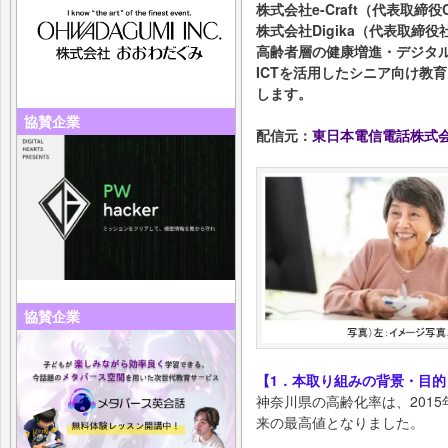
株式会社e-Craft（代表取締
株式会社Digika（代表取締
高齢者層の健康増進・デジタ
ICTを活用したシニア向け教
します。
協賛企業
配信元：
東日本電信電話株式
協賛企業
【1．本取り組みの背景・目的
神奈川県の高齢化率は、2015
来の最高値となりました。