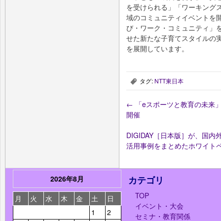
を受けられる」「ワーキング
域のコミュニティイベントを
び・ワーク・コミュニティ」
せた新たな子育てスタイルの実
を展開しています。
タグ:
NTT東日本
,
←
「eスポーツと教育の未来
開催
DIGIDAY［日本版］が、国
活用事例をまとめたホワイト
2026年8月
カテゴリ
TOP
月
火
水
木
金
土
日
イベント・大会
1
2
セミナ・教育関係