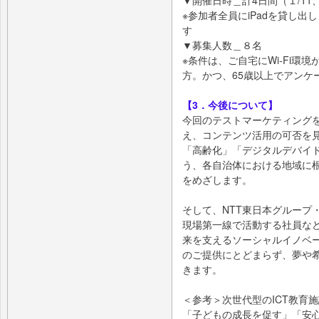
※参加者全員にiPadを貸し
す
▼募集人数＿８名
※条件は、ご自宅にWi-Fi環
方。かつ、65歳以上でアンケ
【3．今後について】
今回のテストマーケティング
え、コンテンツ活用の可否を
「高齢化」「デジタルデバイ
う、各自治体における地域に
をめざします。
そして、NTT東日本グループ
現場第一線で活動する社員な
来を支えるソーシャルイノベー
のご提供にとどまらず、夢や
きます。
＜参考＞次世代型のICT教育
「子どもの成長を促す」「安