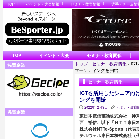
TOP
イベント・大会情報
セミナ・教育情報
選手・チーム情
TOP
イベント・大会
セミナ・教育関係
トップ
›
セミナ・教育情報
›
IC
協賛企業
マーケティングを開始
セミナ・教育情報
ICTを活用したシニア
ングを開始
2022年12月9日
セミナ・教育
P
K
協賛企業
東日本電信電話株式会社 神
西 裕信、以下「ＮＴＴ東日
株式会社NTTe-Sports（
テルウェル東日本株式会社（代