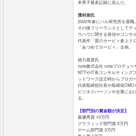
本男子最多記録に並んだ。
濱村崇氏
2022年春にハル研究所を退職
その後フリーランスとしてデ
ウハウに関する発信やコンサ
代表作「星のカービィ参上ドロ
「あつめてカービィ」企画。
徳力基彦氏
note株式会社 noteプロデ
NTTやIT系コンサルティン
ットワーク設立時からブロガ
代表取締役社長や取締役CMO
ビジネスパーソンや企業における
る。
【部門別の賞金額が決定】
最優秀賞 10万円
グラフィック部門賞 3万円
ゲーム部門賞 3万円
新人賞 1万円