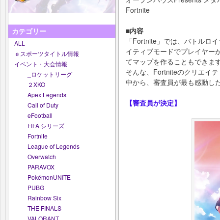
Fortnite
■内容
カテゴリー
「Fortnite」では、バト
ALL
イティブモードでプレイヤー
ｅスポーツタイトル情報
てマップを作ることもできま
イベント・大会情報
そんな、Fortniteのクリ
_ロケットリーグ
中から、審査員が最も感動し
２XKO
Apex Legends
【審査員が決定】
Call of Duty
eFootball
FIFA シリーズ
Fortnite
League of Legends
Overwatch
PARAVOX
PokémonUNITE
PUBG
Rainbow Six
THE FINALS
VALORANT