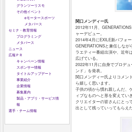
グランツーリスモ
その他イベント
eモータースポーツ
関口メンディー氏
メタバース
2012年11月、GENERATIONS
セミナ・教育情報
ャーデビュー。
プログラミング
2014年4月にEXILE新パフォ
メタバース
GENERATIONSと兼任しながら
ニュース
ラエティー番組出演や、近年
広報ＰＲ
広げている。
キャンペーン情報
2022年11月に自身でプロ
スポンサー情報
ンド」を発表。
タイトルアップデート
関口メンディー氏よりコメン
事業紹介
ら嬉しく思います。
企業情報
子供の頃から慣れ親しんだ、
募集案内
ィブなものへと形を変えてい
製品・アプリ・サービス情
クリエイターの皆さんにとっ
報
出として残っていってもらえ
選手・チーム情報