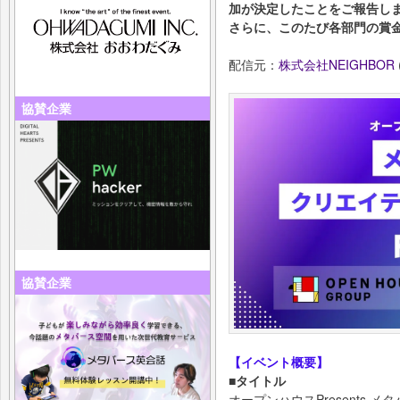
加が決定したことをご報告し
さらに、このたび各部門の賞
配信元：
株式会社NEIGHBOR
協賛企業
協賛企業
【イベント概要】
■タイトル
オープンハウスPresents メタ