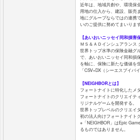
近年は、地域共創や、環境保全
用地の仕入から、建設、販売
地にグループならではの連携
いのご提供に努めてまいりま
【あいおいニッセイ同和損害
ＭＳ＆ＡＤインシュアランス 
世界トップ水準の保険金融グ
で、あいおいニッセイ同和損
を軸に、保険に新たな価値を
「CSV×DX（シーエスブイ
【NEIGHBORとは】
フォートナイトに特化したメ
フォートナイトのクリエイテ
リジナルゲームを開発する。
世界トップレベルのクリエイ
初の法人向けフォートナイト
※「NEIGHBOR」はEpic
るものではありません。