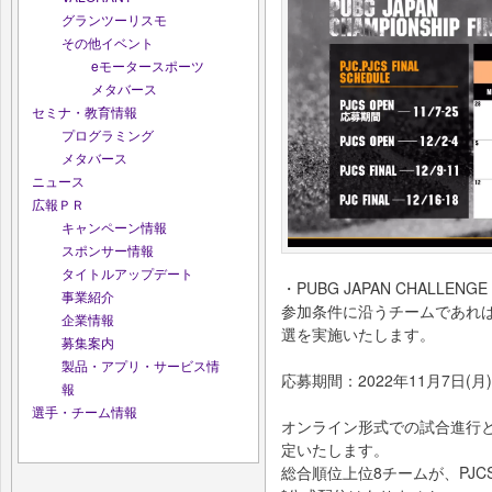
グランツーリスモ
その他イベント
eモータースポーツ
メタバース
セミナ・教育情報
プログラミング
メタバース
ニュース
広報ＰＲ
キャンペーン情報
スポンサー情報
タイトルアップデート
・PUBG JAPAN CHALLENGE 
事業紹介
参加条件に沿うチームであれ
企業情報
選を実施いたします。
募集案内
製品・アプリ・サービス情
応募期間：2022年11月7日(月)
報
選手・チーム情報
オンライン形式での試合進行
定いたします。
総合順位上位8チームが、PJCS 