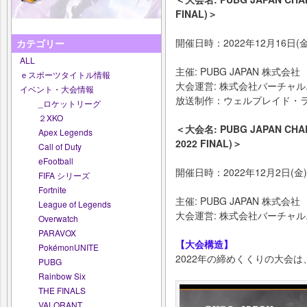
FINAL)＞
開催日時：2022年12月16日(金
カテゴリー
ALL
主催: PUBG JAPAN 株式会社
ｅスポーツタイトル情報
大会運営: 株式会社バーチャルエン
イベント・大会情報
放送制作：ウェルプレイド・
_ロケットリーグ
２XKO
＜大会名: PUBG JAPAN CHAL
Apex Legends
2022 FINAL)＞
Call of Duty
eFootball
開催日時：2022年12月2日(金)
FIFA シリーズ
Fortnite
主催: PUBG JAPAN 株式会社
League of Legends
大会運営: 株式会社バーチャルエン
Overwatch
PARAVOX
【大会構造】
PokémonUNITE
2022年の締めくくりの大会
PUBG
Rainbow Six
THE FINALS
VALORANT