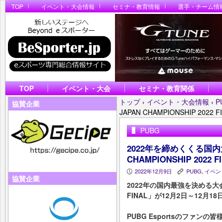
TOP
イベント・大会情報
セミナ・教育情報
選手・チーム情
TOP
イベント・大会
セミナ・教育関係
トップ
›
イベント・大会情報
›
P
協賛企業
JAPAN CHAMPIONSHIP 202
PUBG
2022年を締めくくる国内大
CHAMPIONSHIP 2022
2022年12月9日
PUBG
,
イベン
P
K
協賛企業
2022年の国内最強を決める大会「PU
FINAL」が12月2日～12月
PUBG Esportsのファン