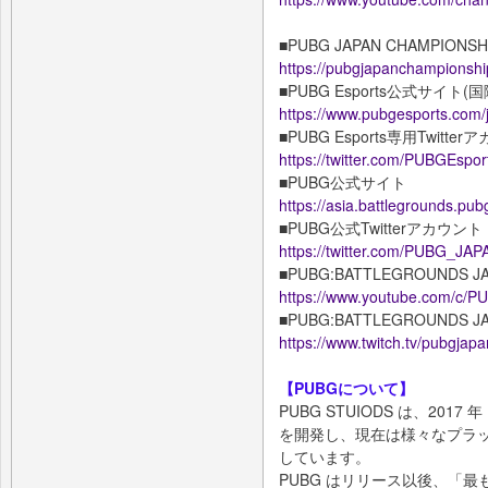
■PUBG JAPAN CHAMPI
https://pubgjapanchampionship
■PUBG Esports公式サイ
https://www.pubgesports.com/
■PUBG Esports専用Twitte
https://twitter.com/PUBGEspo
■PUBG公式サイト
https://asia.battlegrounds.pub
■PUBG公式Twitterアカウント
https://twitter.com/PUBG_JAP
■PUBG:BATTLEGROUNDS
https://www.youtube.com/
■PUBG:BATTLEGROUNDS 
https://www.twitch.tv/pubgjapa
【PUBGについて】
PUBG STUIODS は、2017 年
を開発し、現在は様々なプラ
しています。
PUBG はリリース以後、「最も