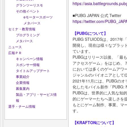
https://asia.battlegrounds.pub
グランツーリスモ
その他イベント
■PUBG JAPAN 公式 Twitter
eモータースポーツ
https://twitter.com/PUBG_JAP
メタバース
セミナ・教育情報
【PUBGについて】
プログラミング
PUBG STUIODSは、2017年「
メタバース
開発し、現在は様々なプラッ
ニュース
ています。
広報ＰＲ
PUBGはリリース以後、「最も
キャンペーン情報
アクセスゲーム」をはじめ、
スポンサー情報
においては多くのゲームアワ
タイトルアップデート
ジャンルのパイオニアとして
事業紹介
2021年11月には、PUBG
企業情報
化したモバイル新作「PUBG: 
募集案内
PUBGは、世界的に人気な知的
製品・アプリ・サービス情
的にゲーマーたちへ楽しさを
報
もとにゲーム制作、事業、マーケ
選手・チーム情報
す。
【KRAFTONについて】