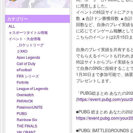
に用意しました。
イベントの特設サイトにアクセ
数 ▲合計ドン勝獲得数 ▲合計キ
カテゴリー
回数など、自身のプレイ実績
ALL
に応じてインゲーム報酬とし
ｅスポーツタイトル情報
こちらのイベントは2月15日
イベント・大会情報
_ロケットリーグ
自身のプレイ実績を共有すると
２XKO
でもらえるイベントも行われ
Apex Legends
特設サイトからプレイ実績を
Call of Duty
て自身のSNSに投稿すること
eFootball
1月30日まで参加可能で、抽選
FIFA シリーズ
プレゼントします。
Fortnite
League of Legends
「PUBG総まとめ あなたの2
Overwatch
(
https://event.pubg.com/your
PARAVOX
PokémonUNITE
■PUBG 総まとめ あなたの20
PUBG
https://event.pubg.com/your2
Rainbow Six
THE FINALS
■PUBG: BATTLEGROUND
VALORANT