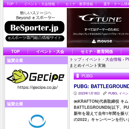
TOP
イベント・大会情報
セミナ・教育情報
選手・チーム情
TOP
イベント・大会
セミナ・教育関係
トップ
›
イベント・大会情報
›
P
協賛企業
まとめイベント実施
PUBG
PUBG: BATTLEGRO
2023年1月18日
PUBG
,
イベン
P
K
㈱KRAFTON(代表取締役 キム
協賛企業
BATTLEGROUNDS(以下、P
新年を迎えて去年1年間を振り
の2022」キャンペーンを行い