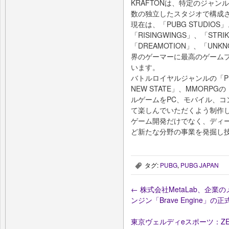
KRAFTONは、特定のジャ
数の独立したスタジオで構成
現在は、「PUBG STUDIOS」
「RISINGWINGS」、「STRIKI
「DREAMOTION」、「UN
界のゲーマーに最高のゲーム
います。
バトルロイヤルジャンルの「PUBG
NEW STATE」、MMORPG
ルゲームをPC、モバイル、
て楽しんでいただくよう制作
ゲーム開発だけでなく、ディ
ど新たな分野の事業を発掘し
タグ:
PUBG
,
PUBG JAPAN
,
←
株式会社MetaLab、企
ンジン「Brave Engine」
東京ヴェルディeスポーツ：Z