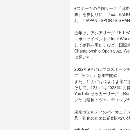
eスポーツの全国リーグ『日本eス
勝』を皮切りに、『eJ.LEAG
4』『JAPAN eSPORTS G
近年は、アジアリーグ『E-LEA
スポーツイベント『Intel Wo
して参戦を果たすなど、国際舞台で
Championship Open 202
に輝いた。
2022年9月にはプロスポーツ
ア『eつく』を運営開始。
また、11月にはぷよぷよ部門
そして、12月には2023年1
YouTubeサッカーリーグ・Re
ブヤ（略称：ヴェルディシブ
東京ヴェルディのパイオニア
及・強化のために前例のない
■東京ヴェルディeスポーツ公