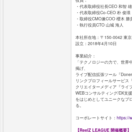
・代表取締役社長CEO 和智 
・代表取締役Co-CEO 朴 俊瑛
・取締役CMO兼COO 櫻木 勝
・執行役員CTO 山城 海人
本社所在地：〒150-0042 東
設立：2018年4月10日
事業紹介：
「テクノロジーの力で、世界
掲げ、
ライブ配信拡張ツール『Done
リンクプロフィールサービス『
クリエイターメディア『ライ
WEBコンサルティング/DX支
をはじめとしてユニークなプ
る。
コーポレートサイト：
https://
【ReelZ LEAGUE 開催概要】