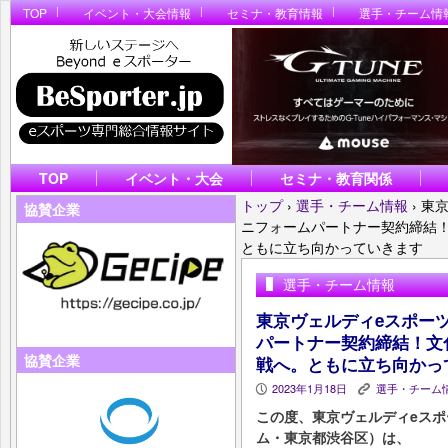
TOP
イベント・大会情報
セミナ・教育情報
選手・チーム情
TOP
イベント・大会
セミナ・教育関係
トップ
›
選手・チーム情報
›
東京
協賛企業
ニフォームパートナー契約締結
ともに立ち向かっていきます
選手・チーム情報
東京ヴェルディeスポーツ
パートナー契約締結！文
協賛企業
戦へ。ともに立ち向かっ
2023年1月18日
選手・チーム
P
K
この度、東京ヴェルディeスポ
ム・東京都渋谷区）は、