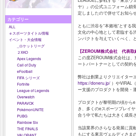
ヤ）』の公式ユニフォーム鎖
定しましたので併せてお知ら
カテゴリー
ともに渋谷を”本拠地”とする
ALL
文化の中心地として君臨する
ｅスポーツタイトル情報
ンパクトを与えていくべく、
イベント・大会情報
_ロケットリーグ
【ZEROUM株式会社 代表
２XKO
この度ZEROUM株式会社は
Apex Legends
ートパートナーとしての契約
Call of Duty
eFootball
弊社は創業よりクリエイターエ
FIFA シリーズ
https://doneru.jp/
）やVIRAL
Fortnite
ー支援のプロダクトを開発・
League of Legends
Overwatch
プロダクトが黎明期の頃から
PARAVOX
き、多くのeスポーツプレイ
PokémonUNITE
合う中で私たちは大きく成長
PUBG
Rainbow Six
当該業界のさらなる発展に貢
THE FINALS
もにする東京ヴェルディさま
VALORANT