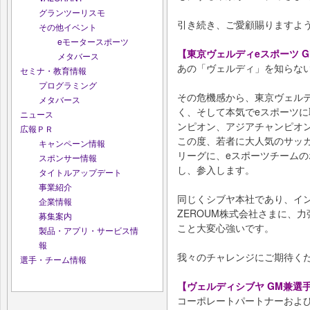
グランツーリスモ
引き続き、ご愛顧賜りますよ
その他イベント
eモータースポーツ
【東京ヴェルディeスポーツ 
メタバース
あの「ヴェルディ」を知らな
セミナ・教育情報
プログラミング
その危機感から、東京ヴェル
メタバース
く、そして本気でeスポーツ
ニュース
ンピオン、アジアチャンピオ
広報ＰＲ
この度、若者に大人気のサッ
キャンペーン情報
リーグに、eスポーツチーム
スポンサー情報
し、参入します。
タイトルアップデート
事業紹介
同じくシブヤ本社であり、イ
企業情報
ZEROUM株式会社さまに、
募集案内
こと大変心強いです。
製品・アプリ・サービス情
報
我々のチャレンジにご期待く
選手・チーム情報
【ヴェルディシブヤ GM兼選
コーポレートパートナーおよ