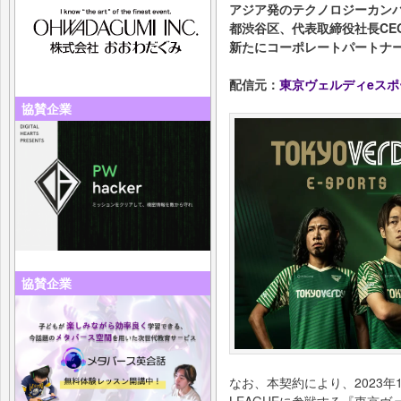
アジア発のテクノロジーカンパ
都渋谷区、代表取締役社長CE
新たにコーポレートパートナ
配信元：
東京ヴェルディeスポ
協賛企業
協賛企業
なお、本契約により、2023年1
LEAGUEに参戦する『東京