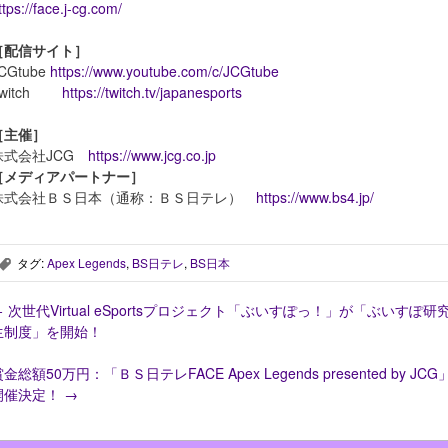
ttps://face.j-cg.com/
［配信サイト］
CGtube
https://www.youtube.com/c/JCGtube
Twitch
https://twitch.tv/japanesports
［主催］
株式会社JCG
https://www.jcg.co.jp
［メディアパートナー］
株式会社ＢＳ日本（通称：ＢＳ日テレ）
https://www.bs4.jp/
タグ:
Apex Legends
,
BS日テレ
,
BS日本
,
←
次世代Virtual eSportsプロジェクト「ぶいすぽっ！」が「ぶいすぽ研
生制度」を開始！
金総額50万円：「ＢＳ日テレFACE Apex Legends presented by JCG
開催決定！
→