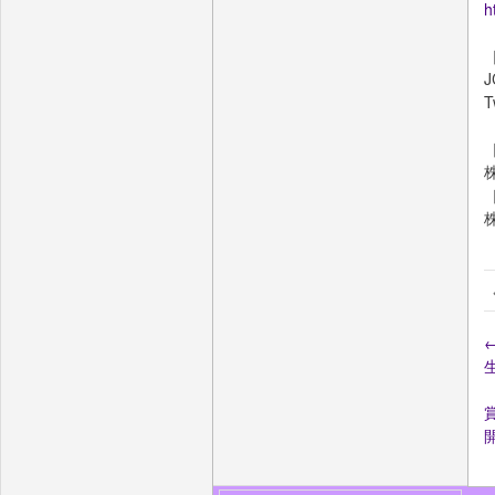
h
J
賞