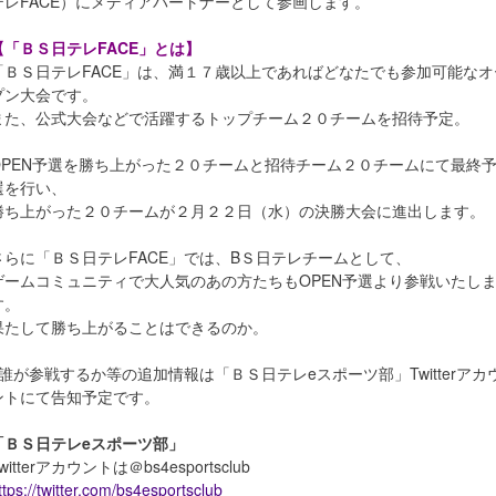
テレFACE）にメディアパートナーとして参画します。
【「ＢＳ日テレFACE」とは】
「ＢＳ日テレFACE」は、満１７歳以上であればどなたでも参加可能なオ
プン大会です。
また、公式大会などで活躍するトップチーム２０チームを招待予定。
OPEN予選を勝ち上がった２０チームと招待チーム２０チームにて最終
選を行い、
勝ち上がった２０チームが２月２２日（水）の決勝大会に進出します。
さらに「ＢＳ日テレFACE」では、BＳ日テレチームとして、
ゲームコミュニティで大人気のあの方たちもOPEN予選より参戦いたし
す。
果たして勝ち上がることはできるのか。
※誰が参戦するか等の追加情報は「ＢＳ日テレeスポーツ部」Twitterアカ
ントにて告知予定です。
「ＢＳ日テレeスポーツ部」
witterアカウントは＠bs4esportsclub
ttps://twitter.com/bs4esportsclub