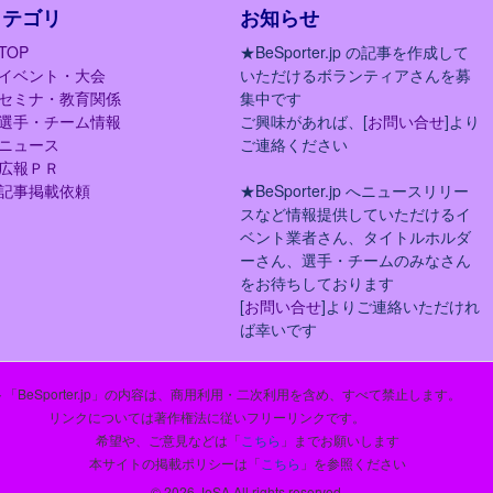
カテゴリ
お知らせ
TOP
★BeSporter.jp の記事を作成して
イベント・大会
いただけるボランティアさんを募
セミナ・教育関係
集中です
選手・チーム情報
ご興味があれば、[
お問い合せ
]より
ニュース
ご連絡ください
広報ＰＲ
記事掲載依頼
★BeSporter.jp へニュースリリー
スなど情報提供していただけるイ
ベント業者さん、タイトルホルダ
ーさん、選手・チームのみなさん
をお待ちしております
[
お問い合せ
]よりご連絡いただけれ
ば幸いです
「BeSporter.jp」の内容は、商用利用・二次利用を含め、すべて禁止します。
リンクについては著作権法に従いフリーリンクです。
希望や、ご意見などは「
こちら
」までお願いします
本サイトの掲載ポリシーは「
こちら
」を参照ください
© 2026 JeSA All rights reserved.