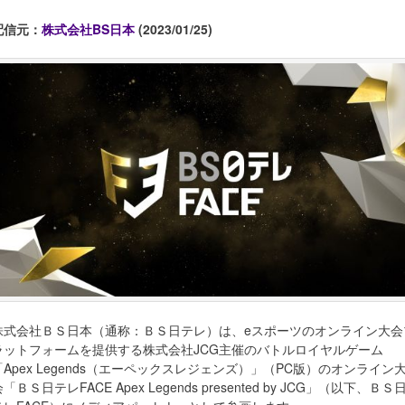
配信元：
株式会社BS日本
(2023/01/25)
株式会社ＢＳ日本（通称：ＢＳ日テレ）は、eスポーツのオンライン大会
ラットフォームを提供する株式会社JCG主催のバトルロイヤルゲーム
「Apex Legends（エーペックスレジェンズ）」（PC版）のオンライン
「ＢＳ日テレFACE Apex Legends presented by JCG」（以下、ＢＳ