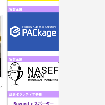
協賛企業
協賛企業
プ
編集ボランティア募集
大
日