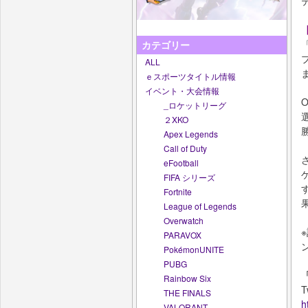
カテゴリー
ALL
ｅスポーツタイトル情報
イベント・大会情報
_ロケットリーグ
２XKO
Apex Legends
Call of Duty
eFootball
FIFA シリーズ
Fortnite
League of Legends
Overwatch
PARAVOX
PokémonUNITE
PUBG
Rainbow Six
T
THE FINALS
h
VALORANT