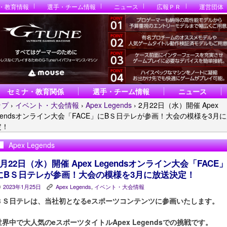
・教育情報
選手・チーム情報
ニュース
広報ＰＲ
運営団体
セミナ・教育関係
選手・チーム情報
ニュース
ップ
›
イベント・大会情報
›
Apex Legends
›
2月22日（水）開催 Apex
gendsオンライン大会「FACE」にBＳ日テレが参画！大会の模様を3月
定！
Apex Legends
2月22日（水）開催 Apex Legendsオンライン大会「FACE
にBＳ日テレが参画！大会の模様を3月に放送決定！
2023年1月25日
Apex Legends
,
イベント・大会情報
P
K
ＢＳ日テレは、当社初となるeスポーツコンテンツに参画いたします。
世界中で大人気のeスポーツタイトルApex Legendsでの挑戦です。