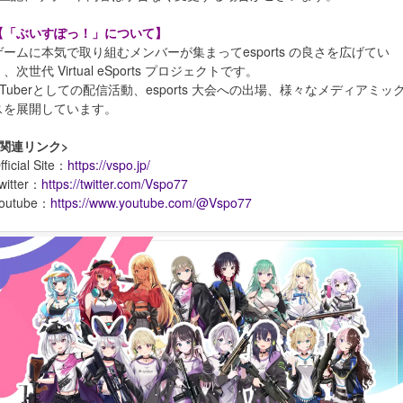
【「ぶいすぽっ！」について】
ゲームに本気で取り組むメンバーが集まってesports の良さを広げてい
、次世代 Virtual eSports プロジェクトです。
VTuberとしての配信活動、esports 大会への出場、様々なメディアミッ
スを展開しています。
<関連リンク>
fficial Site：
https://vspo.jp/
witter：
https://twitter.com/Vspo77
outube：
https://www.youtube.com/@Vspo77