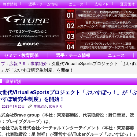
・教育情報
選手・チーム情報
ニュース
広報ＰＲ
運営団体
セミナ・教育関係
選手・チーム情報
ニュース
ップ
›
広報ＰＲ
›
事業紹介
›
次世代Virtual eSportsプロジェクト「ぶいす
！」が「ぶいすぽ研究生制度」を開始！
事業紹介
次世代Virtual eSportsプロジェクト「ぶいすぽっ！」が「
いすぽ研究生制度」を開始！
2023年1月25日
事業紹介
,
広報ＰＲ
P
K
株式会社Brave group（本社：東京都港区、代表取締役：野口圭登、読
み：ブレイブグループ）は、
子会社である株式会社バーチャルエンターテイメント（本社：東京都港
区、代表取締役：星 崇祥）が運営するVTuberグループ「ぶいすぽっ！」