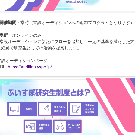
●開催期間
：常時（常設オーディションへの追加プログラムとなります）
●場所
：オンラインのみ
※常設オーディションに新たにフローを追加し、一定の基準を満たした方
別経路で研究生としての活動を提案します。
常設オーディションページ
RL:
https://audition.vspo.jp/