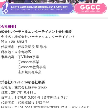
【会社概要】
株式会社バーチャルエンターテイメント会社概要
・会社名：株式会社バーチャルエンターテイメント
・設立：2018年3月
・代表者名：代表取締役 星 崇祥
・所在地：東京都港区
・事業内容：①VTuber事業
②esports事業
③esports教育事業
④新規開発事業
株式会社Brave group会社概要
・会社名：株式会社Brave group
・設立：2017年10月11日
・資本金：1,878,013,651円（資本剰余金含む）
・代表者名：代表取締役 野口圭登
・所在地：〒108-0023 東京都港区芝浦2-17-9 大友ビル2F-C