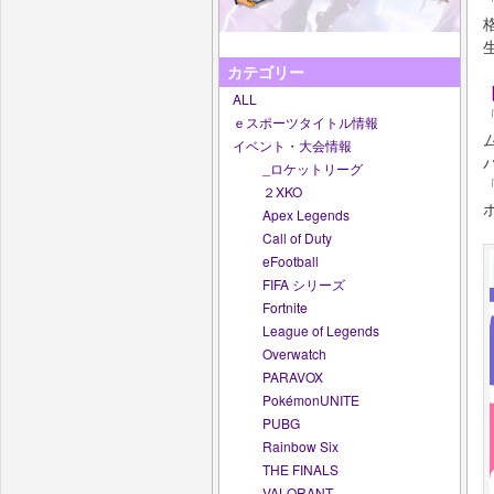
カテゴリー
ALL
ｅスポーツタイトル情報
イベント・大会情報
_ロケットリーグ
２XKO
Apex Legends
Call of Duty
eFootball
FIFA シリーズ
Fortnite
League of Legends
Overwatch
PARAVOX
PokémonUNITE
PUBG
Rainbow Six
THE FINALS
VALORANT