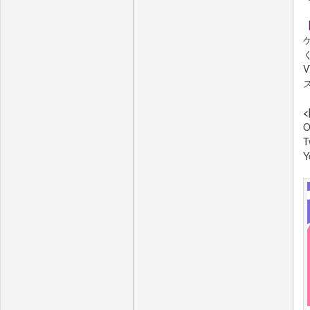
く
O
T
Y