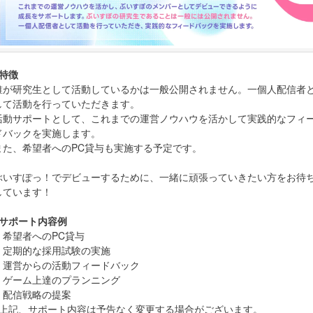
●特徴
誰が研究生として活動しているかは一般公開されません。一個人配信者
して活動を行っていただきます。
活動サポートとして、これまでの運営ノウハウを活かして実践的なフィ
ドバックを実施します。
また、希望者へのPC貸与も実施する予定です。
ぶいすぽっ！でデビューするために、一緒に頑張っていきたい方をお待
しています！
●サポート内容例
・希望者へのPC貸与
・定期的な採用試験の実施
・運営からの活動フィードバック
・ゲーム上達のプランニング
・配信戦略の提案
※上記、サポート内容は予告なく変更する場合がございます。