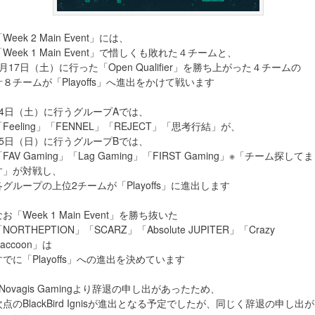
Week 2 Main Event」には、
「Week 1 Main Event」で惜しくも敗れた４チームと、
4月17日（土）に行った「Open Qualifier」を勝ち上がった４チームの
計８チームが「Playoffs」へ進出をかけて戦います
24日（土）に行うグループAでは、
「Feeling」「FENNEL」「REJECT」「思考行結」が、
25日（日）に行うグループBでは、
FAV Gaming」「Lag Gaming」「FIRST Gaming」※「チーム探してま
す」が対戦し、
各グループの上位2チームが「Playoffs」に進出します
お「Week 1 Main Event」を勝ち抜いた
NORTHEPTION」「SCARZ」「Absolute JUPITER」「Crazy
accoon」は
すでに「Playoffs」への進出を決めています
※Novagis Gamingより辞退の申し出があったため、
次点のBlackBird Ignisが進出となる予定でしたが、同じく辞退の申し出が