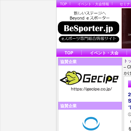
TOP
イベント・大会情報
セミナ
TOP
イベント・大会
ト
協賛企業
– C
か
2
協賛企業
『