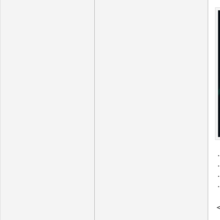
・
・
・