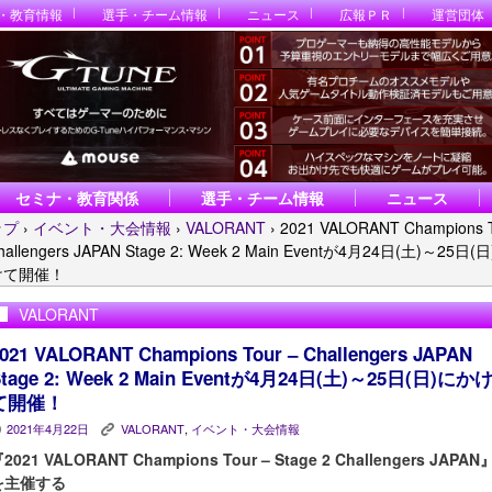
・教育情報
選手・チーム情報
ニュース
広報ＰＲ
運営団体
セミナ・教育関係
選手・チーム情報
ニュース
ップ
›
イベント・大会情報
›
VALORANT
›
2021 VALORANT Champions 
hallengers JAPAN Stage 2: Week 2 Main Eventが4月24日(土)～25日(
けて開催！
VALORANT
021 VALORANT Champions Tour – Challengers JAPAN
Stage 2: Week 2 Main Eventが4月24日(土)～25日(日)にか
て開催！
2021年4月22日
VALORANT
,
イベント・大会情報
P
K
2021 VALORANT Champions Tour – Stage 2 Challengers JAPAN
を主催する