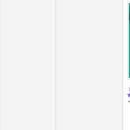
Y
T
O
M