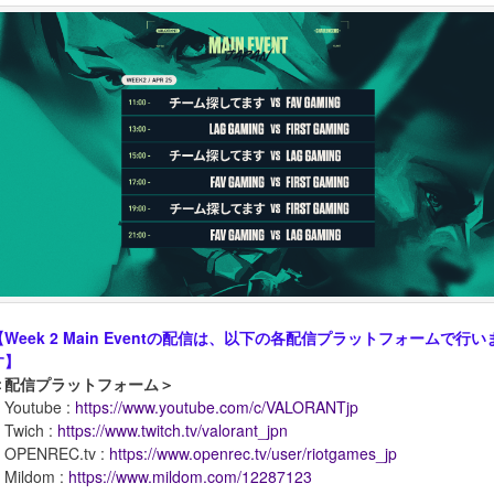
【Week 2 Main Eventの配信は、以下の各配信プラットフォームで行い
す】
＜配信プラットフォーム＞
outube :
https://www.youtube.com/c/VALORANTjp
wich :
https://www.twitch.tv/valorant_jpn
PENREC.tv :
https://www.openrec.tv/user/riotgames_jp
ildom :
https://www.mildom.com/12287123