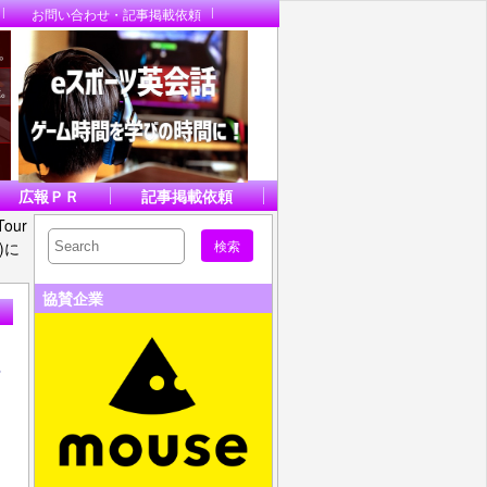
お問い合わせ・記事掲載依頼
広報ＰＲ
記事掲載依頼
Tour
日)に
協賛企業
け
』