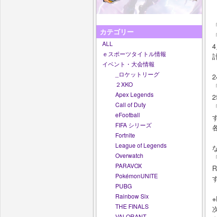
「
カテゴリー
ALL
ｅスポーツタイトル情報
イベント・大会情報
_ロケットリーグ
２XKO
Apex Legends
Call of Duty
「
eFootball
FIFA シリーズ
Fortnite
League of Legends
な
Overwatch
「
PARAVOX
R
PokémonUNITE
PUBG
Rainbow Six
THE FINALS
VALORANT