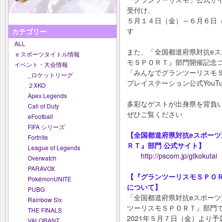
受付け、
５月１４日（金）～６月６日
す
カテゴリー
ALL
また、「全国都道府県対抗eスポ
ｅスポーツタイトル情報
モＳＰＯＲＴ』部門開催記念
イベント・大会情報
「みんなでグランツーリスモ
_ロケットリーグ
プレイステーション公式YouT
２XKO
Apex Legends
多彩なゲストが出身県を背負
Call of Duty
ぜひご覧ください
eFootball
FIFA シリーズ
【全国都道府県対抗eスポーツ選
Fortnite
ＲＴ』部門 公式サイト】
League of Legends
http://pscom.jp/gtkokutai
Overwatch
PARAVOX
【『グランツーリスモＳＰＯ
PokémonUNITE
について】
PUBG
「全国都道府県対抗eスポーツ選
Rainbow Six
ツーリスモＳＰＯＲＴ』部門
THE FINALS
2021年５月７日（金）より
VALORANT