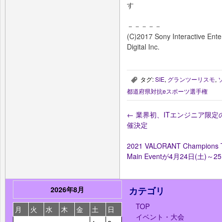
す
－－－－－
(C)2017 Sony Interactive Ent
Digital Inc.
タグ:
SIE
,
グランツーリスモ
,
,
都道府県対抗eスポーツ選手権
←
業界初、ITエンジニア限定のeスポー
催決定
2021 VALORANT Champions To
Main Eventが4月24日(土)
2026年8月
カテゴリ
TOP
月
火
水
木
金
土
日
イベント・大会