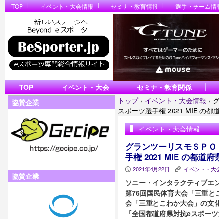
TOP
イベント・大会情報
セミナ・教育情報
選手・チーム情
TOP
イベント・大会
セミナ・教育関係
トップ
›
イベント・大会情報
›
協賛企業
スポーツ選手権 2021 MIE 
イベント・大会情報
グランツーリスモＳＰＯ
手権 2021 MIE の都
2021年4月22日
イベント・大
P
K
協賛企業
ソニー・インタラクティブエン
第76回国民体育大会「三重と
会「三重とこわか大会」の文
「全国都道府県対抗eスポーツ選