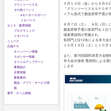
５月１４日（金）から６月６
グランツーリスモ
『グランツーリスモＳＰＯＲ
その他イベント
イアル形式で都道府県予選が
eモータースポーツ
メタバース
８月７日（土）、８日（日）
セミナ・教育情報
都道府県予選の各部門を１位
プログラミング
場者選抜戦が実施され、
メタバース
各部門上位12名による本大会
ニュース
１０月１６日（土）と１０月
広報ＰＲ
キャンペーン情報
また、第76回国民体育大会開
スポンサー情報
本大会出場者 選抜戦による選
タイトルアップデート
します
事業紹介
企業情報
募集案内
製品・アプリ・サービス情
報
選手・チーム情報