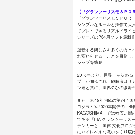
【『グランツーリスモＳＰＯ
『グランツーリスモＳＰＯＲ
シンプルなルールと操作で大
てプレイできるリアルドライ
シリーズのPS4用ソフト最新
運転する楽しさを多くの方々
れ変わらせる」ことを目指し、
シップを締結
2018年より、世界一を決める
プ」が開催され、優勝者はリア
ン達と共に、世界のひのき舞台
また、2019年開催の第74
ログラムや2020年開催の「全
KAGOSHIMA」では幅広
である「FIA グランツーリ
ランカーと「国体 文化プログ
にハイレベルな戦いをくり広