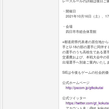
レースルールの詳細は後日ご
・開催日
2021年10月16日（土）、1
・会場
四日市市総合体育館
※都道府県代表者の居住地か
手とU-18の部の選手に同伴
の選手のうち高校生である選
交通費および、本戦大会中の
出場選手へ別途ご案内いたし
SIEは今後もゲームの社会的
公式ホームページ
http://pscom.jp/gtkokutai
公式ツイッター
https://twitter.com/gt_kokuta
アカウント名：@gt_kokutai