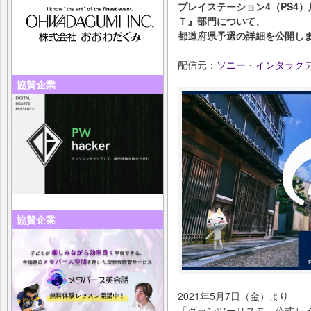
プレイステーション4（PS4
Ｔ』部門について、
都道府県予選の詳細を公開し
配信元：
ソニー・インタラク
協賛企業
協賛企業
2021年5月7日（金）より
「グランツーリスモ」公式サ