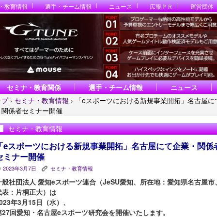
・教育情報
選手・チーム情報
ニュース
広報ＰＲ
運営団体
セミナ・教育関係
選手・チーム情報
ニュース
ップ
›
セミナ・教育情報
›
「eスポーツにおける新規事業開拓」名古屋に
・関係者セミナー開催
セミナ・教育情報
「eスポーツにおける新規事業開拓」名古屋にて企業・関係
セミナー開催
2023年3月7日
セミナ・教育情報
P
K
一般社団法人 愛知eスポーツ連合（JeSU愛知、所在地：愛知県名古屋市
代表：片桐正大）は
2023年3月15日（水）、
第27回愛知・名古屋eスポーツ研究会を開催いたします。