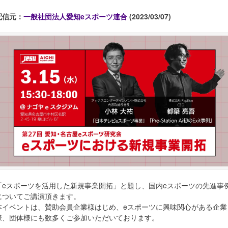
配信元：
一般社団法人愛知eスポーツ連合
(2023/03/07)
「eスポーツを活用した新規事業開拓」と題し、国内eスポーツの先進事
についてご講演頂きます。
本イベントは、賛助会員企業様はじめ、eスポーツに興味関心がある企業
様、団体様にも数多くご参加いただいております。