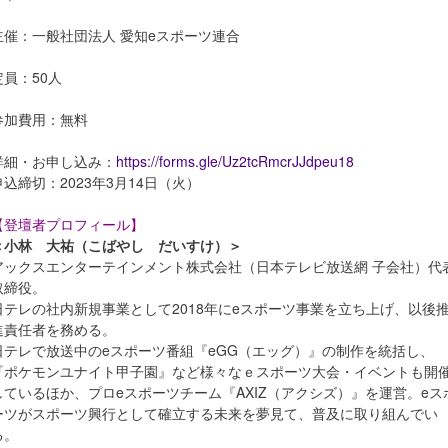
主催：一般社団法人 愛知eスポーツ連合
定員：50人
参加費用：無料
詳細・お申し込み：
https://forms.gle/Uz2tcRmcrJJdpeu18
申込締切：2023年3月14日（火）
【登壇者プロフィール】
＜小林 大祐（こばやし だいすけ）＞
アックスエンターテインメント株式会社（日本テレビ放送網 子会社）代
取締役。
日テレの社内新規事業として2018年にeスポーツ事業を立ち上げ、以後
進責任者を務める。
日テレで放送中のeスポーツ番組『eGG（エッグ）』の制作を統括し、
『ポケモンユナイト甲子園』など様々なｅスポーツ大会・イベントも開
しているほか、プロeスポーツチーム『AXIZ（アクシズ）』を運営。eス
ーツがスポーツ興行として確立する未来を夢見て、普及に取り組んでい
る。