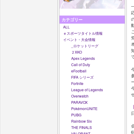
カテゴリー
ALL
ｅスポーツタイトル情報
イベント・大会情報
_ロケットリーグ
２XKO
Apex Legends
Call of Duty
eFootball
FIFA シリーズ
Fortnite
League of Legends
Overwatch
PARAVOX
PokémonUNITE
日
PUBG
Rainbow Six
THE FINALS
VALORANT