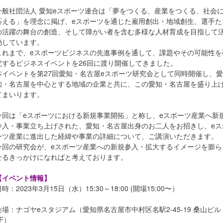
一般社団法人 愛知eスポーツ連合は「夢をつくる、産業をつくる、社会
応える」を理念に掲げ、eスポーツを通じた雇⽤創出・地域創⽣、選⼿た
の活躍の舞台の創造、そして障がい者を含む多様な⼈材育成を⽬指して
動しています。
これまで、eスポーツビジネスの先進事例を通して、課題やその可能性を
究するビジネスイベントを26回に渡り開催してきました。
本イベントを第27回愛知・名古屋eスポーツ研究会として同時開催し、愛
知・名古屋を中心とする地域の企業と共に、この愛知・名古屋を盛り上
てまいります。
今回は「eスポーツにおける新規事業開拓」と称し、eスポーツ産業へ新
参入・事業立ち上げされた、愛知・名古屋出身のお二人をお招きし、eス
ーツ産業に進出した経緯や事業の詳細について、ご講演いただきます。
今回の研究会が、eスポーツ産業への新規参入・拡大するイメージを膨ら
せるきっかけになればと考えております。
【イベント情報】
時：2023年3月15日（水）15:30～18:00 (開場15:00〜）
会場：ナゴヤeスタジアム（愛知県名古屋市中村区名駅2-45-19 桑山ビル
6F）