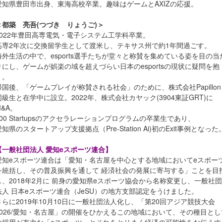
愛知県豊田市出身、東海高校卒業。趣味はゲームとAXIZの応援。
＜都築 亮吾(つづき りょうご)＞
2022年豊田高専電気・電子システム工学科卒業。
高専2年次に交換留学生として渡米し、テキサス州で約1年間過ごす。
海外生活の中で、esports選手たちが堂々と称賛を集めている姿を目の当
りにし、ゲームが娯楽の域を超えづらい日本のesportsの現状に疑問を抱
く。
帰国後、「ゲームプレイが称賛される社会」のために、株式会社Papillon
同級生と在学中に設立。2022年、株式会社カヤック(3904東証GRT)に
M&A。
500 Startupsのアクセラレーションプログラムの卒業生であり、
愛知県のスタートアップ支援拠点（Pre-Station Ai)初のExit事例となった
【一般社団法人 愛知eスポーツ連合】
愛知eスポーツ連合は「愛知・名古屋を中心とする地域においてeスポー
を統括し、その普及振興を通して 経済社会の発展に寄与する」ことを目
し、2018年2月に 前身の愛知県eスポーツ協会から名称変更し、一般社団
法人 日本eスポーツ連合（JeSU）の地方支部認定をうけました。
さらに2019年10月10日に一般社団法人化し、「第20回アジア競技大会
2026/愛知・名古屋」の開催をひかえるこの地域において、その種目とし