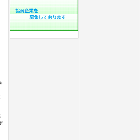
表
推
催
ポ