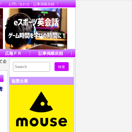
お問い合わせ・記事掲載依頼
広報ＰＲ
記事掲載依頼
て企
協賛企業
者
、