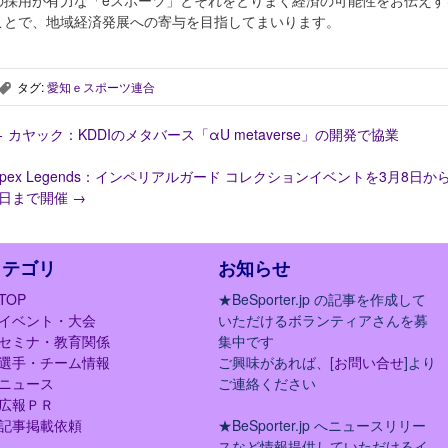
の採用が有力な「eスポーツ」とそれをとりまく経済の可能性をお伝えす
ことで、地域経済発展への寄与を目指してまいります。
タグ:
愛知ｅスポーツ連合
,
←
カヤック：KDDIのメタバース「αU metaverse」の開発で協業
Apex Legends：インペリアルガード コレクションイベントを3月8日から
2日まで開催
→
カテゴリ
お知らせ
TOP
★BeSporter.jp の記事を作成して
イベント・大会
いただけるボランティアさんを募
セミナ・教育関係
集中です
選手・チーム情報
ご興味があれば、[
お問い合せ
]より
ニュース
ご連絡ください
広報ＰＲ
記事掲載依頼
★BeSporter.jp へニュースリリー
スなど情報提供していただけるイ