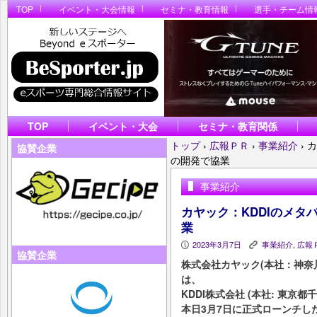
TOP
イベント・大会情報
セミナ・教育情報
選手・チーム情
TOP
イベント・大会
セミナ・教育関係
トップ
›
広報ＰＲ
›
事業紹介
›
カ
協賛企業
の開発で協業
事業紹介
カヤック：KDDIのメタバー
業
2023年3月7日
事業紹介
,
広報
P
K
協賛企業
株式会社カヤック(本社：神奈
は、
KDDI株式会社 (本社: 東京
本日3月7日に正式ローンチしたメ