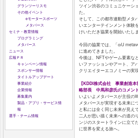
ツイン渋谷のコミュニケーシ
グランツーリスモ
た。
その他イベント
そして、この都市連動型メタ
eモータースポーツ
いエンターテインメント体験
メタバース
けいただき協業を開始いたし
セミナ・教育情報
プログラミング
今回の協業では、「αU met
メタバース
に進めてきました。
ニュース
今後は、NFTやゲーム要素な
広報ＰＲ
いファッションやアート、アバタ
キャンペーン情報
クリエイターエコノミーの実
スポンサー情報
タイトルアップデート
【KDDI株式会社 事業創造本部
事業紹介
略部長 中馬和彦氏のコメン
企業情報
いよいよメタバースが主役のW
募集案内
メタバースが実現する未来に
製品・アプリ・サービス情
と私には全く同じ未来が見え
報
二人が思い描く未来への道の
選手・チーム情報
ンジのスタートラインに立て
に世界を変える旅へ。