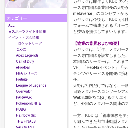
カヤックは昨年よりKDDIの
ース専門部隊事業部長の天野
metaverse」のコンセプ
カテゴリー
カヤックは今後も、KDDIが
フォームで構成される「オー
ALL
と技術を提供してまいります
ｅスポーツタイトル情報
イベント・大会情報
【協業の背景および概要】
_ロケットリーグ
カヤックは、近年、メタバー
２XKO
ース専門部隊を設立しました
Apex Legends
本部隊のリーダーは、これまで
Call of Duty
VR」「ReoNaイベント」「
eFootball
テンツやサービスを開発に携
FIFA シリーズ
任。
Fortnite
天野は社内だけではなく、一般社団
League of Legends
日経メタバースコンソーシアム
Overwatch
Web3.0時代におけるクリ
PARAVOX
ど、外部のメタバース関連の
PokémonUNITE
PUBG
一方、KDDIは「都市体験を
Rainbow Six
り組んできた都市連動型メタ
THE FINALS
としたバーチャル渋谷/バーチ
VALORANT