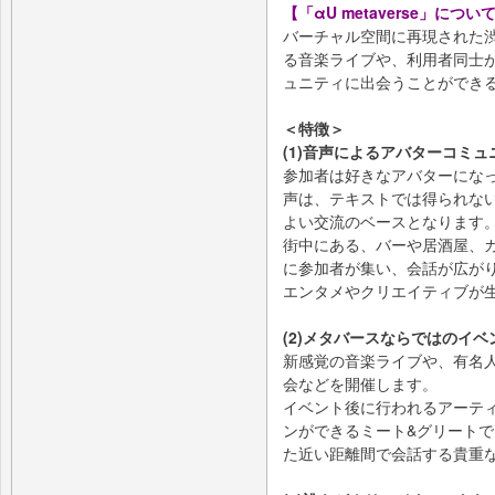
【「αU metaverse」につい
バーチャル空間に再現された
る音楽ライブや、利用者同士
ュニティに出会うことができ
＜特徴＞
(1)音声によるアバターコミ
参加者は好きなアバターにな
声は、テキストでは得られな
よい交流のベースとなります
街中にある、バーや居酒屋、
に参加者が集い、会話が広が
エンタメやクリエイティブが
(2)メタバースならではのイ
新感覚の音楽ライブや、有名
会などを開催します。
イベント後に行われるアーテ
ンができるミート&グリート
た近い距離間で会話する貴重