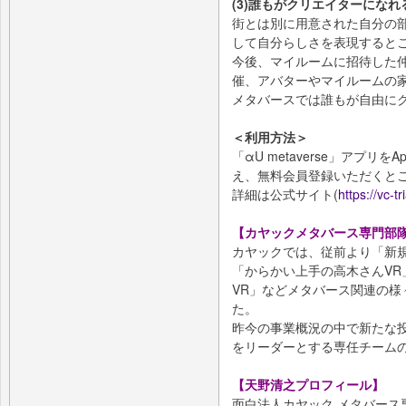
(3)誰もがクリエイターになれ
街とは別に用意された自分の部
して自分らしさを表現すると
今後、マイルームに招待した
催、アバターやマイルームの
メタバースでは誰もが自由に
＜利用方法＞
「αU metaverse」アプリをAp
え、無料会員登録いただくと
詳細は公式サイト(
https://vc-tr
【カヤックメタバース専門部
カヤックでは、従前より「新
「からかい上手の高木さんVR」
VR」などメタバース関連の
た。
昨今の事業概況の中で新たな投
をリーダーとする専任チーム
【天野清之プロフィール】
面白法人カヤック メタバース専