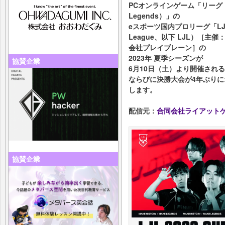
PCオンラインゲーム「リーグ・オ
Legends）」の
eスポーツ国内プロリーグ「LJL」（L
League、以下 LJL）［
会社プレイブレーン］の
2023年 夏季シーズンが
協賛企業
6月10日（土）より開催され
ならびに決勝大会が4年ぶり
します。
配信元：
合同会社ライアット
協賛企業