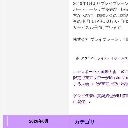
2019年1月よりプレイブレ
パートナーシップを結び、League o
営ならびに、国際大会の日本
その他「FUTAROKU」や「RIO
サービスも手掛けています。
株式会社 プレイブレーン：
ht
タグ:
LoL
,
ライアットゲームズ
,
←
eスポーツの国際大会「VCT M
限定で東京タワーがMasters
よる大会ロゴが東京上空に出
ゲシピ代表の真鍋拓也がiU 
に就任
→
2026年8月
カテゴリ