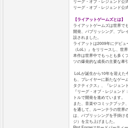
リーグ・オブ・レジェンド
リーグ・オブ・レジェンド公式Tw
【ライアットゲームズとは】
ライアットゲームズは世界で
開発、パブリッシング、プレイ
設されました。
ライアットは2009年にデビ
（LoL）』をリリースし、世
本作は世界中でもっとも多くプ
ツの爆発的な成長の主要な牽
LoLが誕生から10年を迎え
も、プレイヤーに新たなゲー
タクティクス』、『レジェンド
『リーグ・オブ・レジェンド
トルで開発を進めています。
また、音楽やコミックブック
を通して、ルーンテラの世界
は、パブリッシングを手掛ける系
ジ）を立ち上げました。
Riot Forgeはサードパー