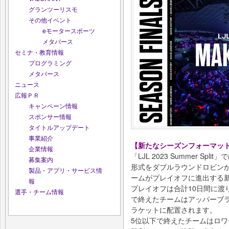
グランツーリスモ
その他イベント
eモータースポーツ
メタバース
セミナ・教育情報
プログラミング
メタバース
ニュース
広報ＰＲ
キャンペーン情報
スポンサー情報
タイトルアップデート
事業紹介
【新たなシーズンフォーマッ
企業情報
「LJL 2023 Summer 
募集案内
形式をダブルラウンドロビン
製品・アプリ・サービス情
ームがプレイオフに進出する
報
プレイオフは合計10日間に渡
選手・チーム情報
で終えたチームはアッパーブ
ラケットに配置されます。
5位以下で終えたチームはロワ