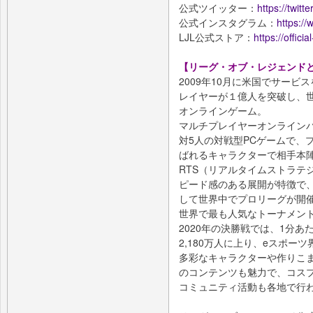
公式ツイッター：
https://twitt
公式インスタグラム：
https://
LJL公式ストア：
https://official
【リーグ・オブ・レジェンド
2009年10月に米国でサービ
レイヤーが１億人を突破し、
オンラインゲーム。
マルチプレイヤーオンラインバ
対5人の対戦型PCゲームで、
ばれるキャラクターで相手本
RTS（リアルタイムストラテ
ピード感のある展開が特徴で、そ
して世界中でプロリーグが開
世界で最も人気なトーナメントの一つ
2020年の決勝戦では、1分あ
2,180万人に上り、eスポー
多彩なキャラクターや作りこ
のコンテンツも魅力で、コス
コミュニティ活動も各地で行