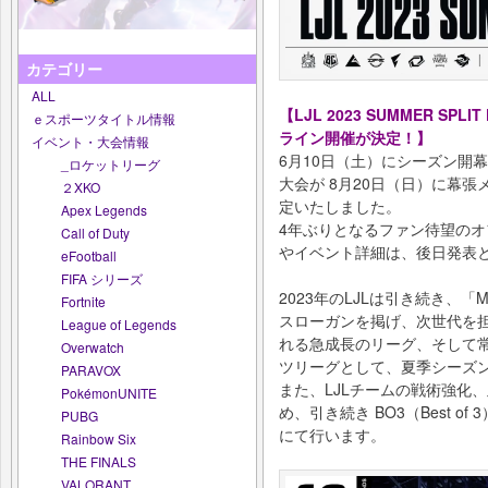
カテゴリー
ALL
【LJL 2023 SUMMER SP
ｅスポーツタイトル情報
ライン開催が決定！】
イベント・大会情報
6月10日（土）にシーズン開幕を迎え
_ロケットリーグ
大会が 8月20日（日）に幕
２XKO
定いたしました。
Apex Legends
4年ぶりとなるファン待望の
Call of Duty
やイベント詳細は、後日発表
eFootball
FIFA シリーズ
2023年のLJLは引き続き、「MAK
Fortnite
スローガンを掲げ、次世代を
League of Legends
れる急成長のリーグ、そして
Overwatch
ツリーグとして、夏季シーズ
PARAVOX
また、LJLチームの戦術強化
PokémonUNITE
め、引き続き BO3（Best 
PUBG
にて行います。
Rainbow Six
THE FINALS
VALORANT