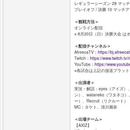
レギュラーシーズン 28 マッ
プレイオフ / 決勝 10 マッチ
＜観戦方法＞
オンライン配信
※ 8月20日（日）決勝大会 
＜配信チャンネル＞
AfreecaTV：
https://bj.afreecat
Twitch：
https://www.twitch.tv/
YouTube：
https://www.youtu
※各試合は上記の放送プラッ
＜出演者＞
実況・解説：eyes（アイズ）、R
ン）、wataneko（ワタネコ）
ー）、Recruit（リクルート）
MC：タケト、清川麗奈
＜出場チーム＞
【AXIZ】