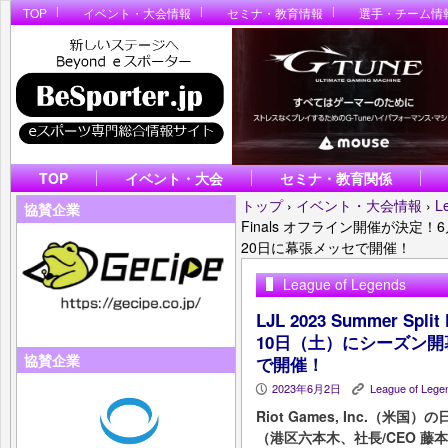
TOP
イベント・大会情報
セミナ・教育情報
選手・チーム情
TOP
イベント・大会
セミナ・教育関係
トップ
›
イベント・大会情報
›
L
協賛企業
Finals オフライン開催が決定
20日に幕張メッセで開催！
League of Legends
LJL 2023 Summer S
10日（土）にシーズン開
協賛企業
で開催！
2023年6月2日
League of Lege
P
K
Riot Games, Inc.（
（港区六本木、社長/CEO 藤