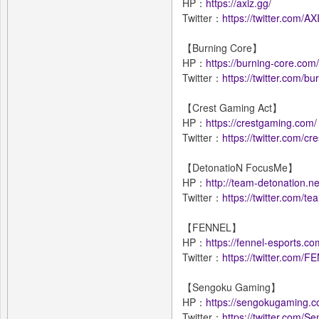
HP：
https://axiz.gg/
Twitter：
https://twitter.com/A
【Burning Core】
HP：
https://burning-core.com/
Twitter：
https://twitter.com/b
【Crest Gaming Act】
HP：
https://crestgaming.com/
Twitter：
https://twitter.com/c
【DetonatioN FocusMe】
HP：
http://team-detonation.ne
Twitter：
https://twitter.com/t
【FENNEL】
HP：
https://fennel-esports.co
Twitter：
https://twitter.com/F
【Sengoku Gaming】
HP：
https://sengokugaming.c
Twitter：
https://twitter.com/