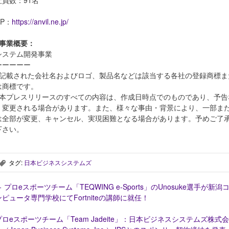
HP：
https://anvil.ne.jp/
■事業概要：
システム開発事業
ーーーーー
※記載された会社名およびロゴ、製品名などは該当する各社の登録商標ま
は商標です。
※本プレスリリースのすべての内容は、作成日時点でのものであり、予告
く変更される場合があります。また、様々な事由・背景により、一部ま
は全部が変更、キャンセル、実現困難となる場合があります。予めご了
下さい。
タグ:
日本ビジネスシステムズ
,
←
プロeスポーツチーム「TEQWING e-Sports」のUnosuke選手が新潟
ンピュータ専門学校にてFortniteの講師に就任！
プロeスポーツチーム「Team Jadeite」：日本ビジネスシステムズ株式会