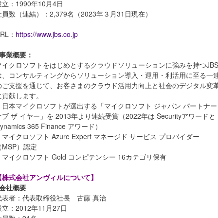
設立：1990年10月4日
社員数（連結）：2,379名（2023年３月31日現在）
URL：
https://www.jbs.co.jp
■事業概要：
マイクロソフトをはじめとするクラウドソリューションに強みを持つJB
は、コンサルティングからソリューション導入・運用・利活用に至る一
のご支援を通じて、お客さまのクラウド活用力向上と社会のデジタル変
に貢献します。
・日本マイクロソフトが選出する「マイクロソフト ジャパン パートナー
オブ ザ イヤー」を 2013年より連続受賞（2022年は Securityアワードと
ynamics 365 Finance アワード）
・マイクロソフト Azure Expert マネージド サービス プロバイダー
（MSP）認定
・マイクロソフト Gold コンピテンシー 16カテゴリ保有
【株式会社アンヴィルについて】
■会社概要
代表者：代表取締役社⻑ 古藤 真治
設⽴：2012年11⽉27日
社員数：91名