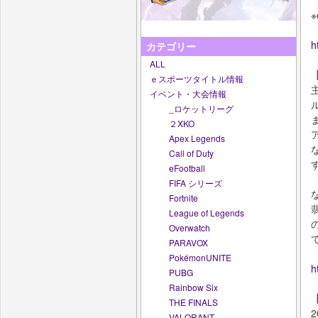
h
カテゴリー
ALL
【
ｅスポーツタイトル情報
イベント・大会情報
_ロケットリーグ
２XKO
Apex Legends
Call of Duty
eFootball
FIFA シリーズ
Fortnite
League of Legends
Overwatch
PARAVOX
PokémonUNITE
h
PUBG
Rainbow Six
【
THE FINALS
2
VALORANT