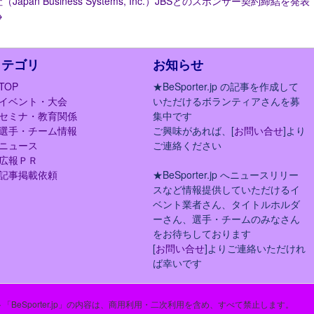
（Japan Business Systems, Inc.）JBSとのスポンサー契約締結を発表
→
カテゴリ
お知らせ
TOP
★BeSporter.jp の記事を作成して
イベント・大会
いただけるボランティアさんを募
セミナ・教育関係
集中です
選手・チーム情報
ご興味があれば、[
お問い合せ
]より
ニュース
ご連絡ください
広報ＰＲ
記事掲載依頼
★BeSporter.jp へニュースリリー
スなど情報提供していただけるイ
ベント業者さん、タイトルホルダ
ーさん、選手・チームのみなさん
をお待ちしております
[
お問い合せ
]よりご連絡いただけれ
ば幸いです
「BeSporter.jp」の内容は、商用利用・二次利用を含め、すべて禁止します。