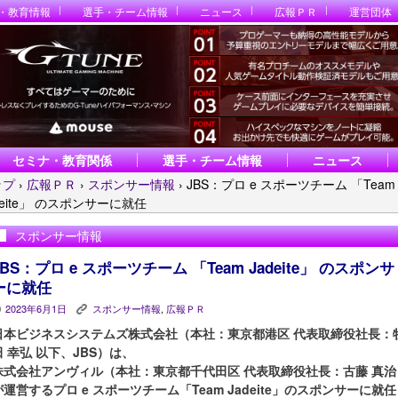
・教育情報
選手・チーム情報
ニュース
広報ＰＲ
運営団体
セミナ・教育関係
選手・チーム情報
ニュース
ップ
›
広報ＰＲ
›
スポンサー情報
›
JBS：プロ e スポーツチーム 「Team
deite」 のスポンサーに就任
スポンサー情報
JBS：プロ e スポーツチーム 「Team Jadeite」 のスポンサ
ーに就任
2023年6月1日
スポンサー情報
,
広報ＰＲ
P
K
日本ビジネスシステムズ株式会社（本社：東京都港区 代表取締役社長：
田 幸弘 以下、JBS）は、
株式会社アンヴィル（本社：東京都千代田区 代表取締役社長：古藤 真治
が運営するプロ e スポーツチーム「Team Jadeite」のスポンサーに就