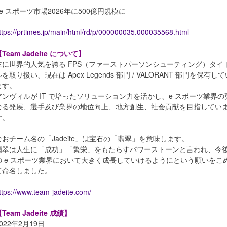
※e スポーツ市場2026年に500億円規模に
ttps://prtimes.jp/main/html/rd/p/000000035.000035568.html
Team Jadeite について】
主に世界的⼈気を誇る FPS（ファーストパーソンシューティング）タイ
ルを取り扱い、現在は Apex Legends 部⾨ / VALORANT 部⾨を保有して
ます。
アンヴィルが IT で培ったソリューション⼒を活かし、e スポーツ業界の
なる発展、選⼿及び業界の地位向上、地⽅創⽣、社会貢献を⽬指してい
す。
なおチーム名の「Jadeite」は宝石の「翡翠」を意味します。
翡翠は人生に「成功」「繁栄」をもたらすパワーストーンと言われ、今
の e スポーツ業界において大きく成長していけるようにという願いをこ
て命名しました。
ttps://www.team-jadeite.com/
Team Jadeite 成績】
022年2月19日