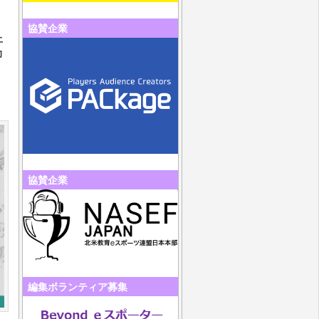
協賛企業
上
力
協賛企業
編集ボランティア募集