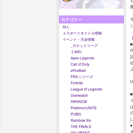
カテゴリー
ALL
ｅスポーツタイトル情報
イベント・大会情報
_ロケットリーグ
２XKO
Apex Legends
Call of Duty
eFootball
FIFA シリーズ
Fortnite
League of Legends
Overwatch
PARAVOX
PokémonUNITE
PUBG
Rainbow Six
THE FINALS
VALORANT