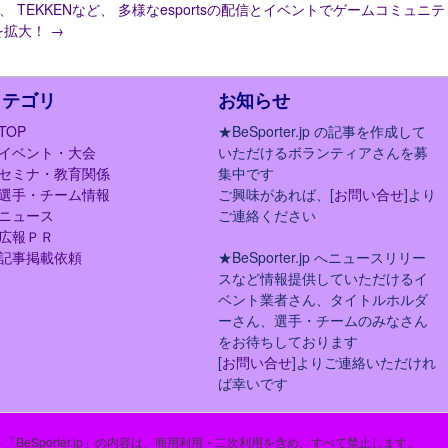
T、 TEKKENなど、 多様なesportsの配信とイベントでゲームコミュニテ
を拡大！
→
カテゴリ
お知らせ
TOP
★BeSporter.jp の記事を作成して
イベント・大会
いただけるボランティアさんを募
セミナ・教育関係
集中です
選手・チーム情報
ご興味があれば、[
お問い合せ
]より
ニュース
ご連絡ください
広報ＰＲ
記事掲載依頼
★BeSporter.jp へニュースリリー
スなど情報提供していただけるイ
ベント業者さん、タイトルホルダ
ーさん、選手・チームのみなさん
をお待ちしております
[
お問い合せ
]よりご連絡いただけれ
ば幸いです
「BeSporter.jp」の内容は、商用利用・二次利用を含め、すべて禁止します。