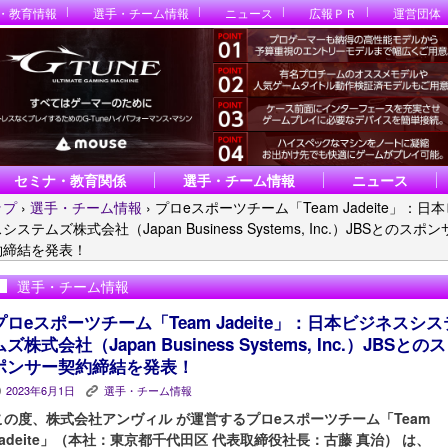
・教育情報
選手・チーム情報
ニュース
広報ＰＲ
運営団体
セミナ・教育関係
選手・チーム情報
ニュース
ップ
›
選手・チーム情報
›
プロeスポーツチーム「Team Jadeite」：日
システムズ株式会社（Japan Business Systems, Inc.）JBSとのスポ
約締結を発表！
選手・チーム情報
プロeスポーツチーム「Team Jadeite」：日本ビジネスシス
ムズ株式会社（Japan Business Systems, Inc.）JBSとのス
ポンサー契約締結を発表！
2023年6月1日
選手・チーム情報
P
K
この度、株式会社アンヴィル が運営するプロeスポーツチーム「Team
Jadeite」（本社：東京都千代田区 代表取締役社長：古藤 真治） は、