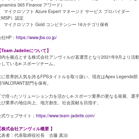
ynamics 365 Finance アワード）
● マイクロソフト Azure Expert マネージド サービス プロバイダー
（MSP）認定
● マイクロソフト Gold コンピテンシー 16カテゴリ保有
会社HP：
https://www.jbs.co.jp/
Team Jadeiteについて】
都内を拠点とする株式会社アンヴィルが直運営となり2021年9⽉より活
をしているe-スポーツチーム。
主に世界的⼈気を誇るFPSタイトルを取り扱い、現在はApex Legends部
⾨/VALORANT部⾨を保有。
ITで培ったソリューション⼒を活かしe-スポーツ業界の更なる発展、選
及び業界の地位向上、地⽅創⽣、社会貢献を⽬指す。
公式ウェブサイト：
https://www.team-jadeite.com/
【株式会社アンヴィル概要 】
代表者：代表取締役社⻑ 古藤 真治