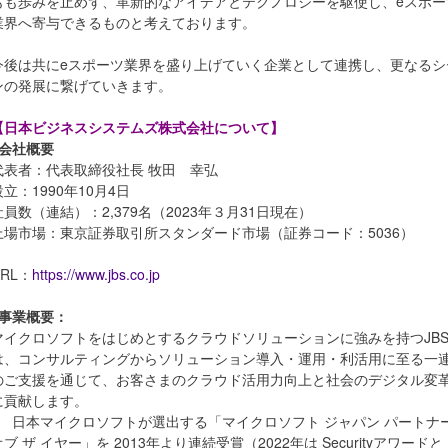
もも歩みを止めず、革新的なアイデアとテクノロジーを駆使し、eスポー
業界へ寄与できるものと考えております。
今後は共にeスポーツ業界を盛り上げていく企業として連携し、更なるシ
ンの発展に繋げていきます。
【日本ビジネスシステムズ株式会社について】
■会社概要
代表者：代表取締役社長 牧田 幸弘
設立：1990年10月4日
社員数（連結）：2,379名（2023年３月31日現在）
上場市場：東京証券取引所スタンダード市場（証券コード：5036）
URL：
https://www.jbs.co.jp
■事業概要：
マイクロソフトをはじめとするクラウドソリューションに強みを持つJB
は、コンサルティングからソリューション導入・運用・利活用に至る一
のご支援を通じて、お客さまのクラウド活用力向上と社会のデジタル変
に貢献します。
● 日本マイクロソフトが選出する「マイクロソフト ジャパン パートナ
オブ ザ イヤー」を 2013年より連続受賞（2022年は Securityアワードと