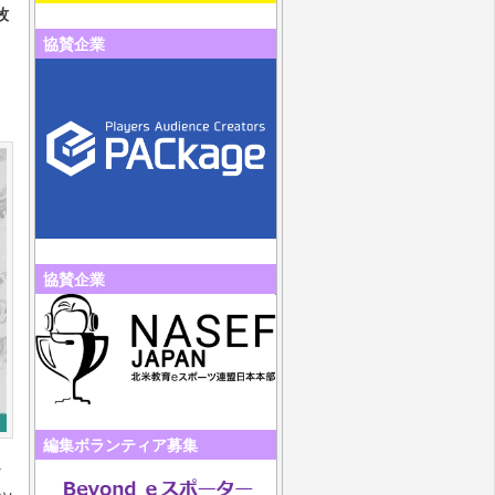
牧
協賛企業
協賛企業
編集ボランティア募集
ど