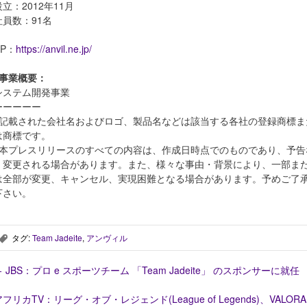
設⽴：2012年11⽉
社員数：91名
HP：
https://anvil.ne.jp/
■事業概要：
システム開発事業
ーーーーー
※記載された会社名およびロゴ、製品名などは該当する各社の登録商標ま
は商標です。
※本プレスリリースのすべての内容は、作成日時点でのものであり、予告
く変更される場合があります。また、様々な事由・背景により、一部ま
は全部が変更、キャンセル、実現困難となる場合があります。予めご了
下さい。
タグ:
Team Jadeite
,
アンヴィル
,
←
JBS：プロ e スポーツチーム 「Team Jadeite」 のスポンサーに就任
アフリカTV：リーグ・オブ・レジェンド(League of Legends)、VALORA