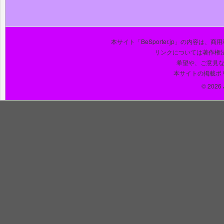
本サイト「BeSporter.jp」の内容
リンクについては著作権
希望や、ご意見
本サイトの掲載ポ
© 2026 J