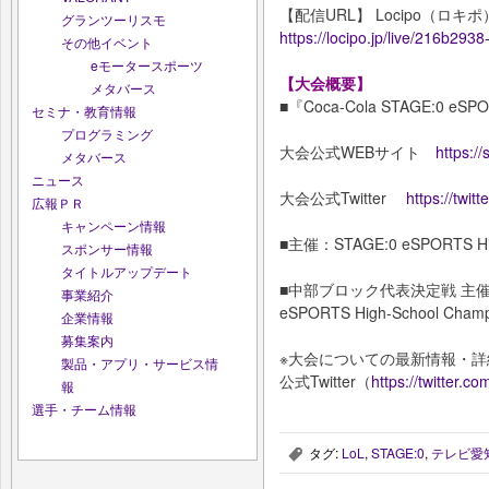
【配信URL】 Locipo（ロキ
グランツーリスモ
https://locipo.jp/live/216b29
その他イベント
eモータースポーツ
【大会概要】
メタバース
■『Coca-Cola STAGE:0 eSPO
セミナ・教育情報
プログラミング
大会公式WEBサイト
https://
メタバース
ニュース
大会公式Twitter
https://twit
広報ＰＲ
キャンペーン情報
■主催：STAGE:0 eSPORTS Hi
スポンサー情報
タイトルアップデート
■中部ブロック代表決定戦 主催
事業紹介
eSPORTS High-School Cha
企業情報
募集案内
※大会についての最新情報・
製品・アプリ・サービス情
公式Twitter（
https://twitter.c
報
選手・チーム情報
タグ:
LoL
,
STAGE:0
,
テレビ愛
,