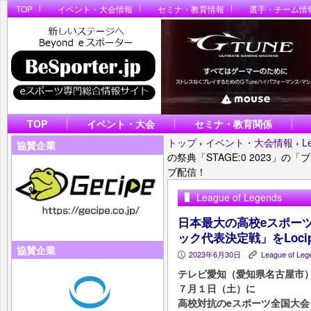
TOP
イベント・大会情報
セミナ・教育情報
選手・チーム情
TOP
イベント・大会
セミナ・教育関係
トップ
›
イベント・大会情報
›
L
協賛企業
の祭典「STAGE:0 2023」の
ブ配信！
League of Legends
日本最大の高校eスポーツの
ック代表決定戦」をLoc
協賛企業
2023年6月30日
League of Leg
P
K
テレビ愛知（愛知県名古屋市
７月１日（土）に
高校対抗のeスポーツ全国大会「Coca