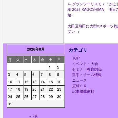
←
グランツーリスモ７：かご
権 2023 KAGOSHIMA
始！
大田区蒲田に大型eスポーツ施設
プン
→
2026年8月
カテゴリ
TOP
月
火
水
木
金
土
日
イベント・大会
1
2
セミナ・教育関係
3
4
5
6
7
8
9
選手・チーム情報
ニュース
10
11
12
13
14
15
16
広報ＰＲ
17
18
19
20
21
22
23
記事掲載依頼
24
25
26
27
28
29
30
31
« 7月