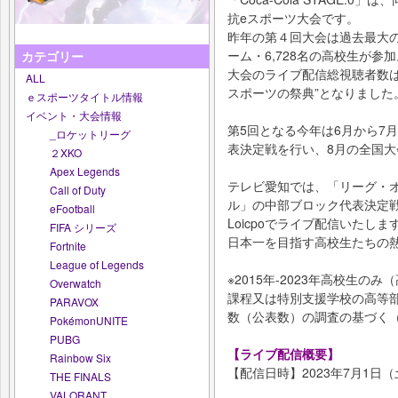
抗eスポーツ大会です。
昨年の第４回大会は過去最大のエ
ーム・6,728名の高校生が参加
カテゴリー
大会のライブ配信総視聴者数は約
ALL
スポーツの祭典”となりました
ｅスポーツタイトル情報
イベント・大会情報
第5回となる今年は6月から7
_ロケットリーグ
表決定戦を行い、8月の全国
２XKO
Apex Legends
テレビ愛知では、「リーグ・
Call of Duty
ル」の中部ブロック代表決定戦
eFootball
Loicpoでライブ配信いたしま
FIFA シリーズ
日本一を目指す高校生たちの
Fortnite
League of Legends
※2015年-2023年高校生
Overwatch
課程又は特別支援学校の高等
PARAVOX
数（公表数）の調査の基づく（2
PokémonUNITE
PUBG
【ライブ配信概要】
Rainbow Six
【配信日時】2023年7月1日（
THE FINALS
VALORANT