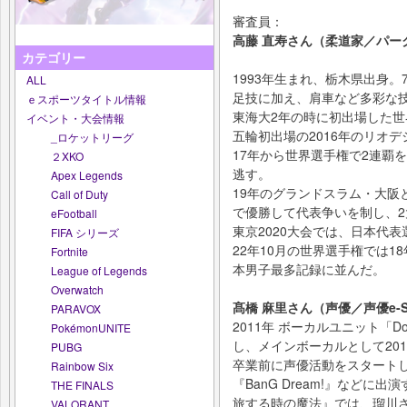
審査員：
高藤 直寿さん（柔道家／パー
カテゴリー
1993年生まれ、栃木県出身。
ALL
足技に加え、肩車など多彩な
ｅスポーツタイトル情報
東海大2年の時に初出場した
イベント・大会情報
五輪初出場の2016年のリオ
_ロケットリーグ
17年から世界選手権で2連覇
２XKO
逃す。
Apex Legends
19年のグランドスラム・大阪
Call of Duty
で優勝して代表争いを制し、
eFootball
東京2020大会では、日本代
FIFA シリーズ
22年10月の世界選手権では
Fortnite
本男子最多記録に並んだ。
League of Legends
Overwatch
髙橋 麻里さん（声優／声優e-Sp
PARAVOX
2011年 ボーカルユニット「Dodo
PokémonUNITE
し、メインボーカルとして201
PUBG
卒業前に声優活動をスタート
Rainbow Six
『BanG Dream!』などに出演す
THE FINALS
旅する時の魔法』では、瑠川
VALORANT