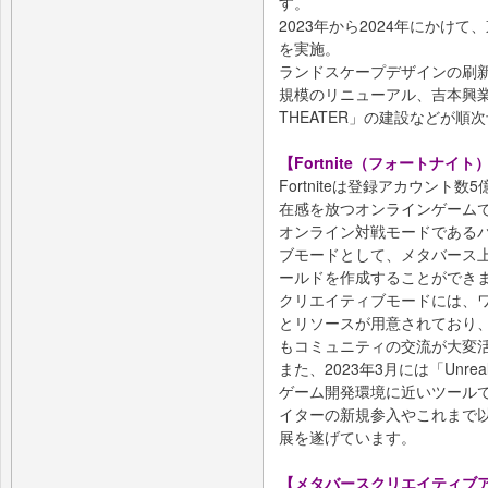
す。
2023年から2024年にかけ
を実施。
ランドスケープデザインの刷新
規模のリニューアル、吉本興業
THEATER」の建設などが順
【Fortnite（フォートナイト
Fortniteは登録アカウン
在感を放つオンラインゲーム
オンライン対戦モードである
ブモードとして、メタバース
ールドを作成することができ
クリエイティブモードには、
とリソースが用意されており、
もコミュニティの交流が大変
また、2023年3月には「Unreal 
ゲーム開発環境に近いツール
イターの新規参入やこれまで
展を遂げています。
【メタバースクリエイティブア