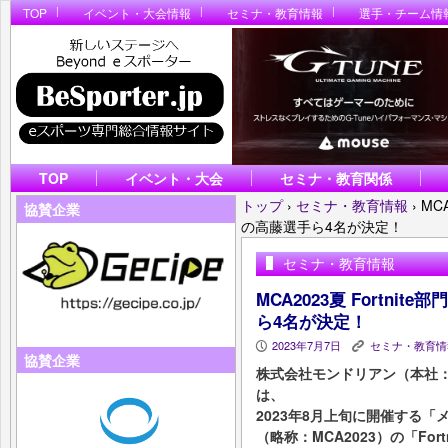
TOP
イベント・大会情報
セミナ・教育情報
選手・チーム情
TOP
イベント・大会
セミナ・教育関係
トップ
›
セミナ・教育情報
›
MC
協賛企業
の高藤選手ら4名が決定！
セミナ・教育情報
MCA2023夏 Fortn
ら4名が決定！
2023年7月7日
セミナ・教育情
P
K
協賛企業
株式会社モンドリアン（本社
は、
2023年8月上旬に開催する「
（略称：MCA2023）の「Fo