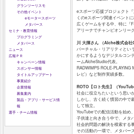
グランツーリスモ
eスポーツ応援プロジェクト『声
その他イベント
くのeスポーツ関連イベントに
eモータースポーツ
広くゲームをする中、特に『For
メタバース
アリーナでチャンピオンリー
セミナ・教育情報
プログラミング
川 大揮さん （Alche株式会社
メタバース
バーチャル・リアリティとい
ニュース
かにするようなデジタルコン
広報ＰＲ
ームAlcheStudio代表。
キャンペーン情報
RADWIMPS ROLE-PLAY
スポンサー情報
レビ）など制作実績多数。
タイトルアップデート
事業紹介
ROTO【ロト先生】（YouTub
企業情報
社会に役立ちたいという思い
募集案内
しかし、古く続く慣習の中で
製品・アプリ・サービス情
して独立。
報
YouTubeでの配信活動を始
選手・チーム情報
子供達と向き合う中で、メタ
社会的問題の解決を模索する
その活動の一環で、メタバー