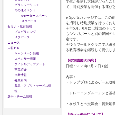
学生が受講し大好評だったこ
グランツーリスモ
て、特別授業を開催する運び
その他イベント
eモータースポーツ
e-Sportsカレッジでは、
メタバース
を招聘し特別授業を行ってお
セミナ・教育情報
今年5月、6月には韓国のトッ
プログラミング
もシンガポールと別の韓国の
メタバース
定です。
ニュース
今後もワールドクラスで活躍
広報ＰＲ
る教育機会を継続して提供し
キャンペーン情報
スポンサー情報
【特別講義の内容】
タイトルアップデート
日程：2023年7月７日 (金)
事業紹介
企業情報
内容：
募集案内
・トッププロによるゲーム攻
製品・アプリ・サービス情
報
・トレーニングルーチンと基
選手・チーム情報
・在校生との交流会・質疑応
【Bizzle選手について】