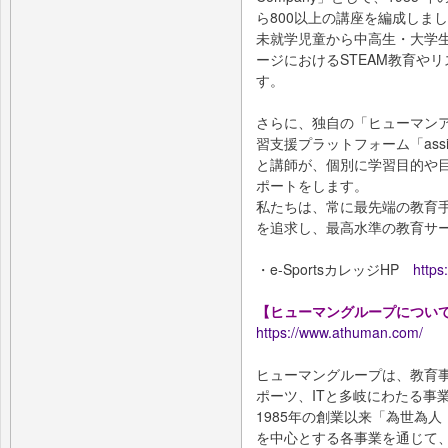
ら800以上の講座を編成しま
未就学児童から中高生・大学
ージにおけるSTEAM教育や
す。
さらに、独自の「ヒューマンア
習支援プラットフォーム「assi
と講師が、個別に学習目的や
ポートをします。
私たちは、常に最先端の教育
を追求し、最高水準の教育サ
・e-SportsカレッジHP
https
【ヒューマングループにつ
https://www.athuman.com/
ヒューマングループは、教育
ポーツ、ITと多岐にわたる事
1985年の創業以来「為世為
を中心とする各事業を通じて