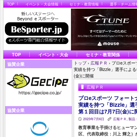
TOP
イベント・大会情報
セミナ・教育情報
選手・チーム情
TOP
イベント・大会
セミナ・教育関係
トップ
›
広報ＰＲ
›
プロeスポー
協賛企業
実績を持つ「Bizzle」選手に
(金)に開催
広報ＰＲ
プロeスポーツ フォー
実績を持つ「Bizzle
協賛企業
第１回目は7月7日(金)に
2023年7月6日
広報ＰＲ
,
製品
P
K
教育事業を手掛けるヒューマ
区、代表取締役：川上 輝之）