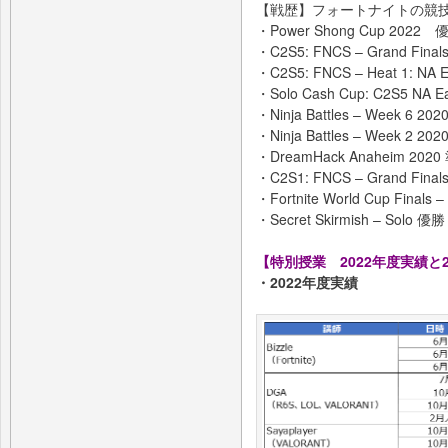
【戦歴】フォートナイトの競
・Power Shong Cup 2022 
・C2S5: FNCS – Grand Finals
・C2S5: FNCS – Heat 1: NA 
・Solo Cash Cup: C2S5 NA
・Ninja Battles – Week 6 2
・Ninja Battles – Week 2 2
・DreamHack Anaheim 202
・C2S1: FNCS – Grand Finals
・Fortnite World Cup Finals 
・Secret Skirmish – Solo 優勝
【特別授業 2022年度実績と
・2022年度実績