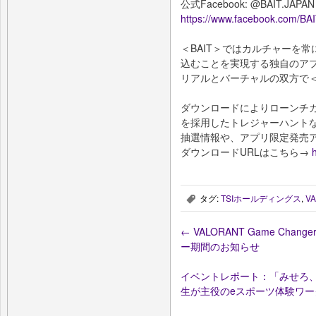
公式Facebook: @BAIT.JAPAN
https://www.facebook.com/BA
＜BAIT＞ではカルチャーを
込むことを実現する独自のア
リアルとバーチャルの双方で＜
ダウンロードによりローンチ
を採用したトレジャーハント
抽選情報や、アプリ限定発売
ダウンロードURLはこちら→
h
タグ:
TSIホールディングス
,
V
,
←
VALORANT Game Chan
ー期間のお知らせ
イベントレポート：「みせろ
生が主役のeスポーツ体験ワ