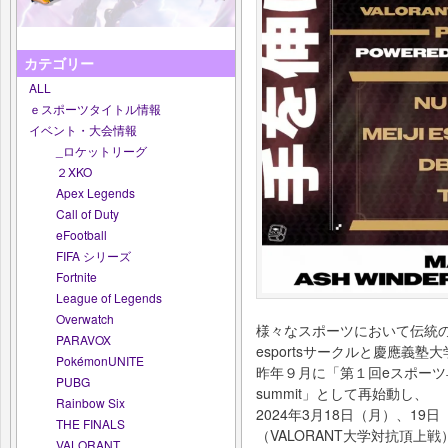
カテゴリー
ALL
ｅスポーツタイトル情報
イベント・大会情報
_ロケットリーグ
２XKO
Apex Legends
Call of Duty
eFootball
FIFA シリーズ
Fortnite
League of Legends
Overwatch
様々なスポーツにおいて伝統
PARAVOX
esportsサークルと慶應義塾大学
PokémonUNITE
昨年９月に「第１回eスポーツ早慶
PUBG
summit」として再始動し、
Rainbow Six
2024年3月18日（月）、19日（火
THE FINALS
（VALORANT大学対抗頂上
VALORANT