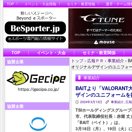
TOP
イベント・大会情報
セミナ・教育情報
選手・チーム情
TOP
イベント・大会
セミナ・教育関係
トップ
›
広報ＰＲ
›
事業紹介
›
B
協賛企業
オリジナルデザインのユニフォ
事業紹介
BAITより「VALORA
ザインのユニフォームを
2024年3月13日
事業紹介
,
広報
P
K
協賛企業
TSIホールディングスグルー
市、代表取締役社長：赤堀 丈
「BAIT（ベイト）」は、
3月18日（月）、19日（火）に初