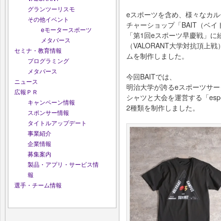
グランツーリスモ
eスポーツを含め、様々なカ
その他イベント
チャーショップ「BAIT（ベ
eモータースポーツ
「第1回eスポーツ早慶戦」に続き、「
メタバース
（VALORANT大学対抗頂
セミナ・教育情報
ムを制作しました。
プログラミング
メタバース
今回BAITでは、
ニュース
明治大学が誇るeスポーツサークル「M
広報ＰＲ
シャツと大会を運営する「esport
キャンペーン情報
2種類を制作しました。
スポンサー情報
タイトルアップデート
事業紹介
企業情報
募集案内
製品・アプリ・サービス情
報
選手・チーム情報