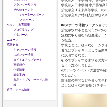
グランツーリスモ
学校法人田中学園 水戸葵陵高等
その他イベント
茨城県立IT未来高等学校 e
eモータースポーツ
茨城県立水戸特別支援学校 
メタバース
セミナ・教育情報
■eスポーツ体験ワークショッ
プログラミング
茨城県水戸市と笠間市の4つの
メタバース
活動に取り組む高校生達が、
ニュース
を担当。
広報ＰＲ
学校ごとに、様々なゲームタ
キャンペーン情報
普段はプレイヤーとして活動
スポンサー情報
に説明するなど、
タイトルアップデート
初めてプレイする来場者の方
事業紹介
るよう対応しました。
企業情報
eスポーツイベントの運営を
募集案内
でしたが、
製品・アプリ・サービス情
部活動の時間などを使ってそ
報
当日は様々な来場者にeスポ
選手・チーム情報