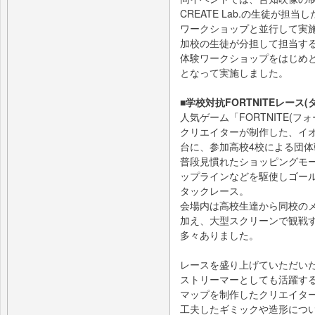
CREATE Lab.の生徒が担当
ワークショップと並行して実
加校の生徒が分担して担当す
体験ワークショップをはじめ
となって実施しました。
■学校対抗FORTNITEレース
人気ゲーム「FORTNITE(
クリエイターが制作した、イ
台に、参加高校4校による団
普段見慣れたショッピングモ
ップラインなどを駆使しゴー
タックレース。
会場内は高校生達から同校の
加え、大型スクリーンで観戦
多々ありました。
レースを盛り上げていただいたのは、
ストリーマーとしても活躍す
マップを制作したクリエイタ
工夫したギミックや造形につ