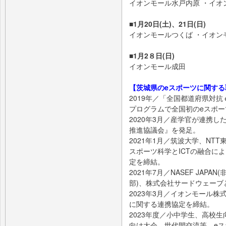
イオンモール水戸内原
■1月20日(土)、21日(日)
イオンモールつくば ・イオン
■1月2８日(日)
イオンモール成田
【茨城県のeスポーツに関する
2019年／「全国都道府県対抗ｅ
プログラムで全国初のeスポ
2020年3月／産学官が連携
推進協議会』を発足。
2021年1月／筑波大学、NTT東
スポーツ科学とICTの融合に
定を締結。
2021年7月／NASEF JAP
部)、株式会社サードウェーブ
2023年3月／イオンモール
に関する連携協定を締結。
2023年度／小中学生、高校
向け大会、世代間交流等、e