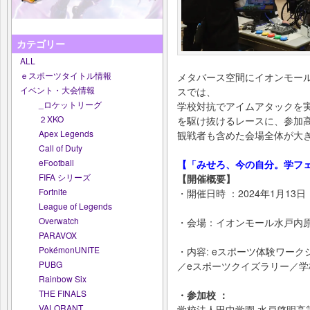
カテゴリー
ALL
ｅスポーツタイトル情報
メタバース空間にイオンモール
イベント・大会情報
スでは、
_ロケットリーグ
学校対抗でアイムアタックを
２XKO
を駆け抜けるレースに、参加
Apex Legends
観戦者も含めた会場全体が大
Call of Duty
eFootball
【「みせろ、今の自分。学フェ
FIFA シリーズ
【開催概要】
Fortnite
・開催日時 ：2024年1月13日
League of Legends
Overwatch
・会場：イオンモール水戸内原
PARAVOX
PokémonUNITE
・内容: eスポーツ体験ワー
PUBG
／eスポーツクイズラリー／学校
Rainbow Six
THE FINALS
・参加校 ：
VALORANT
学校法人田中学園 水戸啓明高等学