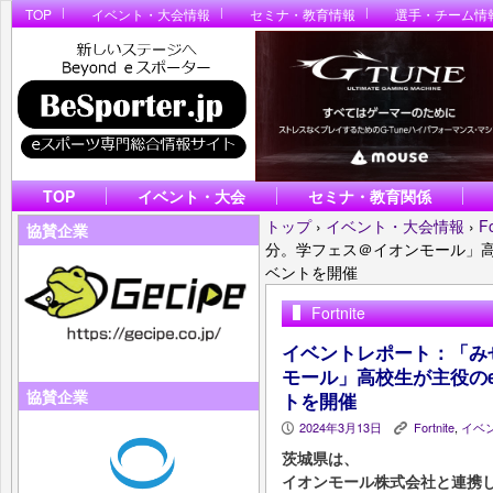
TOP
イベント・大会情報
セミナ・教育情報
選手・チーム情
TOP
イベント・大会
セミナ・教育関係
トップ
›
イベント・大会情報
›
Fo
協賛企業
分。学フェス＠イオンモール」
ベントを開催
Fortnite
イベントレポート：「み
モール」高校生が主役の
協賛企業
トを開催
2024年3月13日
Fortnite
,
イベ
P
K
茨城県は、
イオンモール株式会社と連携