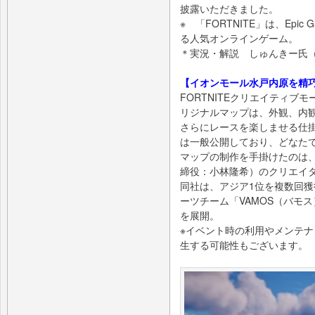
披露いただきました。
※ 「FORTNITE」は、Ep
る人気オンラインゲーム。
＊実況・解説 しゅんきー氏（eSpo
【イオンモール水戸内原を精巧に
FORTNITEクリエイティ
リジナルマップは、外観、内
さらにレースを楽しませる仕
は一般公開しており、どなた
マップの制作を手掛けたのは、
締役：小林隆希）のクリエイ
同社は、アジア1位を複数回獲
ーツチーム「VAMOS（バモ
を展開。
※イベント時の利用やメンテ
生する可能性もございます。