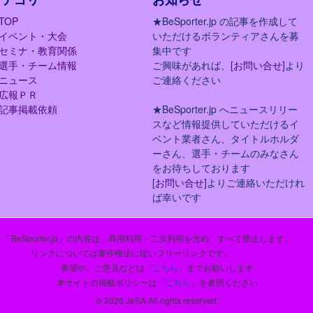
TOP
★BeSporter.jp の記事を作成して
イベント・大会
いただけるボランティアさんを募
セミナ・教育関係
集中です
選手・チーム情報
ご興味があれば、[
お問い合せ
]より
ニュース
ご連絡ください
広報ＰＲ
記事掲載依頼
★BeSporter.jp へニュースリリー
スなど情報提供していただけるイ
ベント業者さん、タイトルホルダ
ーさん、選手・チームのみなさん
をお待ちしております
[
お問い合せ
]よりご連絡いただけれ
ば幸いです
「BeSporter.jp」の内容は、商用利用・二次利用を含め、すべて禁止します。
リンクについては著作権法に従いフリーリンクです。
希望や、ご意見などは「
こちら
」までお願いします
本サイトの掲載ポリシーは「
こちら
」を参照ください
© 2026 JeSA All rights reserved.