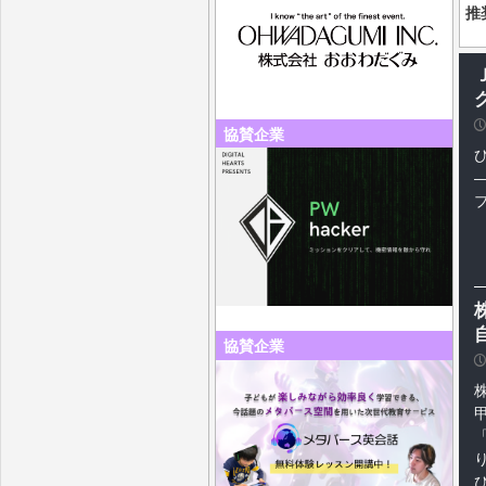
推
P
協賛企業
―
協賛企業
P
「