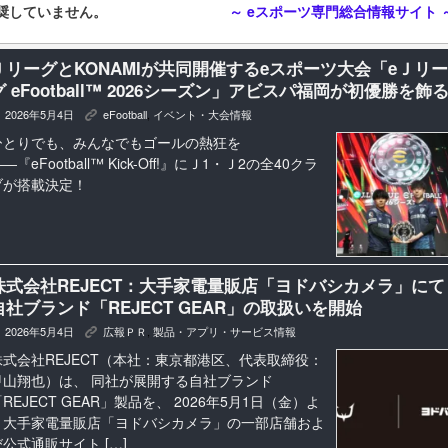
奨していません。
～ eスポーツ専門総合情報サイト 
ＪリーグとKONAMIが共同開催するeスポーツ大会「eＪリー
グ eFootball™ 2026シーズン」アビスパ福岡が初優勝を飾
2026年5月4日
eFootball
,
イベント・大会情報
K
ひとりでも、みんなでもゴールの熱狂を
―『eFootball™ Kick-Off!』にＪ1・Ｊ2の全40クラ
ブが搭載決定！
株式会社REJECT：大手家電量販店「ヨドバシカメラ」にて
自社ブランド「REJECT GEAR」の取扱いを開始
2026年5月4日
広報ＰＲ
,
製品・アプリ・サービス情報
K
株式会社REJECT（本社：東京都港区、代表取締役：
甲山翔也）は、 同社が展開する自社ブランド
REJECT GEAR」製品を、 2026年5月1日（金）よ
り大手家電量販店「ヨドバシカメラ」の一部店舗およ
び公式通販サイト […]