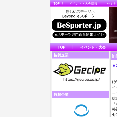
TOP
イベント・大会情報
セミナ
TOP
イベント・大会
in
協賛企業
ｅ
ビ
B
(
イ
ニ
協賛企業
総
「
格
セ