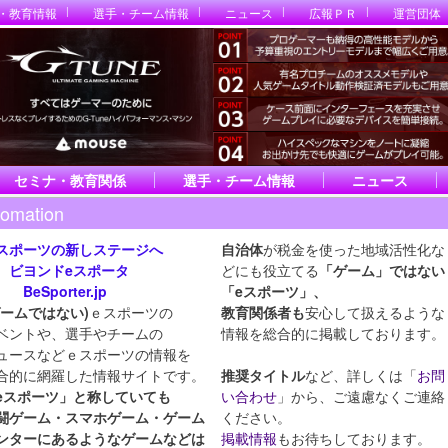
・教育情報
選手・チーム情報
ニュース
広報ＰＲ
運営団体
セミナ・教育関係
選手・チーム情報
ニュース
fomation
スポーツの新しステージへ
自治体
が税金を使った地域活性化な
ヨンドeスポータ
どにも役立てる
「ゲーム」ではない
eSporter.jp
「eスポーツ」
、
ゲームではない)
ｅスポーツの
教育関係者も
安心して扱えるような
ベントや、選手やチームの
情報を総合的に掲載しております。
ュースなどｅスポーツの情報を
合的に網羅した情報サイトです。
推奨タイトル
など、詳しくは「
お問
eスポーツ」と称していても
い合わせ
」から、ご遠慮なくご連絡
闘ゲーム・スマホ
ゲーム・ゲーム
ください。
ンターにあるようなゲームなどは
掲載情報
もお待ちしております。