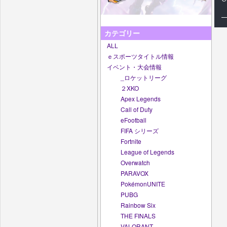
カテゴリー
ALL
ｅスポーツタイトル情報
イベント・大会情報
_ロケットリーグ
２XKO
Apex Legends
Call of Duty
eFootball
FIFA シリーズ
Fortnite
League of Legends
Overwatch
PARAVOX
PokémonUNITE
PUBG
Rainbow Six
THE FINALS
VALORANT