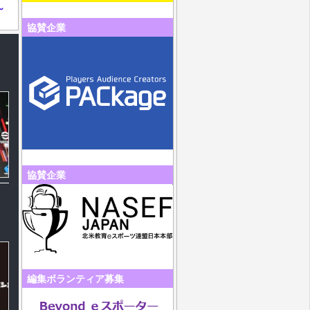
～
協賛企業
る
協賛企業
編集ボランティア募集